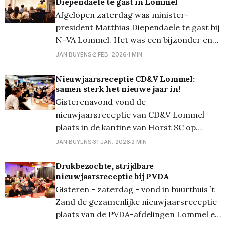
Diependaele te gast in Lommel
wekelijkse markt. De respons was
Afgelopen zaterdag was minister-
bijzonder hoog, wat nogmaals aantoont
president Matthias Diependaele te gast bij
hoe sterk dit dossier leeft bij de Lommelse
N-VA Lommel. Het was een bijzonder en
bevolking.
inspirerend bezoek dat ongetwijfeld nog
JAN BUYENS
2 FEB. 2026
1 MIN
lang zal nazinderen. Tijdens zijn
toespraak, in het Raadhuis, nam hij de
Nieuwjaarsreceptie CD&V Lommel:
samen sterk het nieuwe jaar in!
aanwezigen mee door de uitdagingen
Gisterenavond vond de
waar we vandaag economisch en
nieuwjaarsreceptie van CD&V Lommel
geopolitiek voor staan. Hij pleitte
plaats in de kantine van Horst SC op
Gelderhorsten. De bijeenkomst werd
JAN BUYENS
31 JAN. 2026
2 MIN
bijzonder goed bijgewoond en bracht
maar liefst 120 leden, sympathisanten en
Drukbezochte, strijdbare
nieuwjaarsreceptie bij PVDA
geïnteresseerden samen in een warme en
Gisteren - zaterdag - vond in buurthuis ’t
hartelijke sfeer. De nieuwjaarsreceptie
Zand de gezamenlijke nieuwjaarsreceptie
bood ruimte voor ontmoeting, dialoog en
plaats van de PVDA-afdelingen Lommel en
verbondenheid. Dankzij