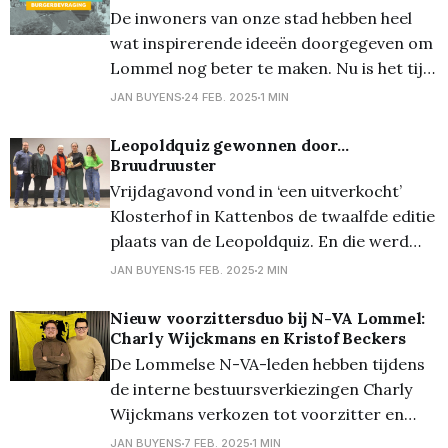
De inwoners van onze stad hebben heel
aan de bevolking voorgelegd,
wat inspirerende ideeën doorgegeven om
Lommel nog beter te maken. Nu is het tijd
om keuzes te maken. Het budget van de
JAN BUYENS
24 FEB. 2025
1 MIN
stad is niet onuitputtelijk en daarom
nodigt het stadsbestuur alle Lommelaars
Leopoldquiz gewonnen door…
Bruudruuster
uit om hun prioriteiten aan te geven. Dit
Vrijdagavond vond in ‘een uitverkocht’
kan tot
Klosterhof in Kattenbos de twaalfde editie
plaats van de Leopoldquiz. En die werd
gewonnnen door… Bruudruuster, dat zich
JAN BUYENS
15 FEB. 2025
2 MIN
van alle 46 teams het beste toonde vóor
Mendèt? en FC Mulders. De Leopoldquiz,
Nieuw voorzittersduo bij N-VA Lommel:
Charly Wijckmans en Kristof Beckers
een organisatie van de Vriendenkring van
De Lommelse N-VA-leden hebben tijdens
de Koning Leopoldlaan, begon met een
de interne bestuursverkiezingen Charly
eerbetoon
Wijckmans verkozen tot voorzitter en
Kristof Beckers tot ondervoorzitter. Met
JAN BUYENS
7 FEB. 2025
1 MIN