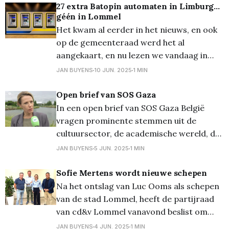
De opkomst was heel mooi, met een zaal
27 extra Batopin automaten in Limburg...
géén in Lommel
vol geëngageerde leden, sympathisanten
Het kwam al eerder in het nieuws, en ook
en geïnteresseerden. De uiteenzetting
op de gemeenteraad werd het al
van Nawal was inhoudelijk bijzonder
aangekaart, en nu lezen we vandaag in
helder en
Het Belang van Limburg de 27 locaties
JAN BUYENS
10 JUN. 2025
1 MIN
waar er wél een extra automaat komt, en
niet in onze stad dus. En wat blijkt? Dat
Open brief van SOS Gaza
gelijkaardige gemeentes wél meerdere
In een open brief van SOS Gaza België
vragen prominente stemmen uit de
cultuursector, de academische wereld, de
vakbonden en het middenveld aan onze
JAN BUYENS
5 JUN. 2025
1 MIN
overheid om duidelijke actie te nemen
tegen Israël. Eén van deze stemmen is
Sofie Mertens wordt nieuwe schepen
onze Lommelse actrice en
Na het ontslag van Luc Ooms als schepen
gemeenteraadslid Katrien De Ruysscher
van de stad Lommel, heeft de partijraad
die mee aan de basis
van cd&v Lommel vanavond beslist om
Sofie Mertens (Vlaams
JAN BUYENS
4 JUN. 2025
1 MIN