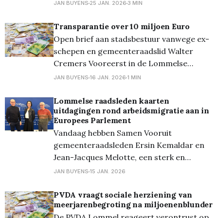
Pelt, samen met Geneeskunde voor het
JAN BUYENS
25 JAN. 2026
3 MIN
Volk Lommel. Net als vorig jaar was de
receptie druk bijgewoond. De bijeenkomst
Transparantie over 10 miljoen Euro
stond in het teken van het toenemende
Open brief aan stadsbestuur vanwege ex-
protest tegen het afbraakbeleid van de
schepen en gemeenteraadslid Walter
Arizona-
Cremers Vooreerst in de Lommelse
bestuursgeschiedenis werd het
JAN BUYENS
16 JAN. 2026
1 MIN
meerjarenplan vroegtijdig door het
Vlaams toezicht geschorst. De
Lommelse raadsleden kaarten
uitdagingen rond arbeidsmigratie aan in
toezichthouder stelt: “Graag een
Europees Parlement
verklaring over hoe het verschil van
Vandaag hebben Samen Vooruit
9.751.442 euro tussen deze startbedragen
gemeenteraadsleden Ersin Kemaldar en
wordt opgevangen, want deze afwijking
Jean-Jacques Melotte, een sterk en
heeft een
inhoudelijk gesprek gehad met Kathleen
JAN BUYENS
15 JAN. 2026
Van Brempt in het Europees Parlement
over de uitdagingen van arbeidsmigratie,
PVDA vraagt sociale herziening van
meerjarenbegroting na miljoenenblunder
met aandacht voor
De PVDA Lommel reageert verontrust op