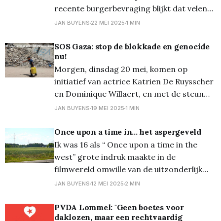
recente burgerbevraging blijkt dat velen
ideeën en verwachtingen hebben over hoe
JAN BUYENS
22 MEI 2025
1 MIN
het kernwinkelgebied nog aantrekkelijker
en levendiger kan worden. Het
SOS Gaza: stop de blokkade en genocide
nu!
stadsbestuur wil die betrokkenheid
Morgen, dinsdag 20 mei, komen op
omzetten in acties en start daarom met
initiatief van actrice Katrien De Ruysscher
een brede bevraging bij inwoners en
en Dominique Willaert, en met de steun
bezoekers.
van vele middenveldorganisaties, mensen
JAN BUYENS
19 MEI 2025
1 MIN
uit de cultuursector en Kunstencentrum
404 vanaf 20 uur tal van mensen in de
Once upon a time in... het aspergeveld
Theaterzaal van Kunstencentrum
Ik was 16 als “ Once upon a time in the
VIERNULVIER in Gent langs om een
west” grote indruk maakte in de
heldere oproep tot dringende
filmwereld omwille van de uitzonderlijk
mooie muziek, de sterke vertolkingen van
JAN BUYENS
12 MEI 2025
2 MIN
Charles Bronson, Henry Fonda, Jason
Robards en de bloedmooie Claudia
PVDA Lommel: "Geen boetes voor
daklozen, maar een rechtvaardig
Cardinale, de knappe regie en het