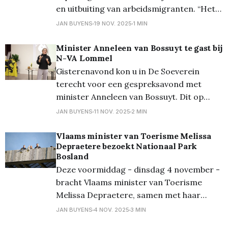
en uitbuiting van arbeidsmigranten. “Het
is pijnlijk om te zien dat ook in onze stad
JAN BUYENS
19 NOV. 2025
1 MIN
deze vorm van mensenhandel voorkomt.
We kaarten dit al veelvuldig aan de in de
Minister Anneleen van Bossuyt te gast bij
N-VA Lommel
gemeenteraad.” zegt gemeenteraadslid
Gisterenavond kon u in De Soeverein
Katrien De Ruysscher. “Het is goed
terecht voor een gespreksavond met
minister Anneleen van Bossuyt. Dit op
uitnodiging van de lokale N-VA afdeling. Er
JAN BUYENS
11 NOV. 2025
2 MIN
kwam redelijk wat volk opdagen, en de
minister had het dan ook over heel wat
Vlaams minister van Toerisme Melissa
Depraetere bezoekt Nationaal Park
thema's, zoals migratie (wat ook haar
Bosland
eigen bevoegdheid
Deze voormiddag - dinsdag 4 november -
bracht Vlaams minister van Toerisme
Melissa Depraetere, samen met haar
kabinet, een werkbezoek aan Lommel. De
JAN BUYENS
4 NOV. 2025
3 MIN
minister bezoekt momenteel verschillende