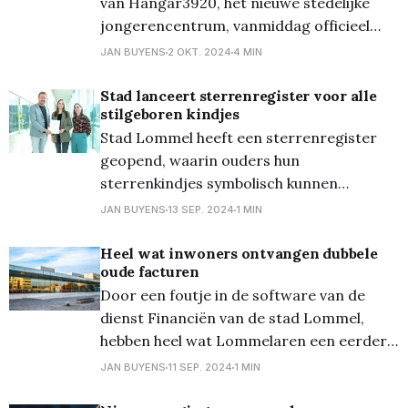
van Hangar3920, het nieuwe stedelijke
jongerencentrum, vanmiddag officieel
gestart. De jongeren, buurtbewoners en
JAN BUYENS
2 OKT. 2024
4 MIN
organisaties die straks gebruik zullen
maken van het centrum waren aanwezig
Stad lanceert sterrenregister voor alle
stilgeboren kindjes
om samen met het stadsbestuur de eerste
Stad Lommel heeft een sterrenregister
fase in te luiden. Tijdens het plechtig
geopend, waarin ouders hun
moment schreven zij een persoonlijke
sterrenkindjes symbolisch kunnen
registreren, ongeacht de
JAN BUYENS
13 SEP. 2024
1 MIN
zwangerschapsduur. Dit register biedt
ouders een erkenning en een blijvende
Heel wat inwoners ontvangen dubbele
oude facturen
herinnering aan hun kindjes. De
Door een foutje in de software van de
burgemeester van Lommel licht toe: “Met
dienst Financiën van de stad Lommel,
het sterrenregister willen we in Lommel
hebben heel wat Lommelaren een eerder
een plek creëren waar sterrenouders
betaalde factuur opnieuw ontvangen en
erkenning en troost
JAN BUYENS
11 SEP. 2024
1 MIN
meerderen uiteindelijk ook opnieuw