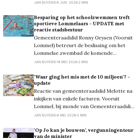
sloot het jaar af met een spaarpot van
JAN BUYENS
8 JUN. 2026
2 MIN
meer dan 25 miljoen euro. Daarnaast
werd er ook voor 25 miljoen euro
Besparing op het schoolzwemmen treft
sportieve Lommelaars - UPDATE met
geïnvesteerd. “De jaarrekening bevestigt
reactie stadsbestuur
dat Lommel financieel gezond is
Gemeenteraadslid Ronny Geysen (Vooruit
Lommel) betreurt de beslissing om het
Lommelse zwembad de komende
maanden pas om 10 uur te openen. Die
JAN BUYENS
18 MEI 2026
2 MIN
maatregel volgt op een besparing van de
stad Lommel op het schoolzwemmen en
'Waar ging het mis met de 10 miljoen'? -
update
treft ook inwoners die ’s morgens graag
Reactie van gemeenteraadslid Melotte na
enkele baantjes trekken. De stad besliste
inkijken van enkele facturen. Vooruit
om het
Lommel, bij monde van Gemeenteraadslid
Jean-Jacques Melotte (Vooruit Lommel)
JAN BUYENS
6 MEI 2026
2 MIN
reageert scherp op twee facturen die hij
via inzagerecht bekwam. Zo is er een
'Op Jo kan je bouwen', vergunningentour
van de minister
factuur van liefst 7.130,55 euro voor twee