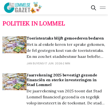
POLITIEK IN LOMMEL
Toeristentaks blijft gemoederen bedaren
Het is al enkele keren ter sprake gekomen,
de fel gestegen kost van de toeristentaks.
En nu zou het stadsbestuur haar belofte
naar de B&B uitbaters niet nakomen, aldus
JAN BUYENS
17 JUN. 2026
2 MIN
een persmededeling vanwege Samen
Vooruit, zie tekst hieronder. Het
Jaarrekening 2025 bevestigt gezonde
financiën en sterke investeringen in
stadsbestuur reageerde door te stellen
Stad Lommel
dat er voorlopig géén inningen
De jaarrekening van 2025 toont dat Stad
Lommel financieel gezond is en tegelijk
volop investeert in de toekomst. De stad