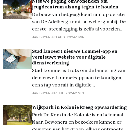
betaald. Dat meldt VRT Nieuws. Het zou
Nieuwe poging omwonenden om
jeugdcentrum alsnog tegen te houden
vooral gaan om stadsbelastingen en
De bouw van het jeugdcentrum op de site
retributies. De stad Lommel heeft zich
van De Adelberg komt nu wel erg nabij. De
verontschuldigd en belooft
eerste-steenlegging is zelfs al voorzien
voor begin oktober... Maar... de bewoners
JAN BUYENS
31 AUG. 2024
1 MIN
van Adelbergpark, De Vryheyt en
Lepelstraat in Lommel leggen zich niet
Stad lanceert nieuwe Lommel-app en
vernieuwt website voor digitale
neer bij de bouw van dit Jongerencentrum
dienstverlening
'Hangar3920'
Stad Lommel is trots om de lancering van
de nieuwe Lommel-app aan te kondigen,
een stap vooruit in digitale
dienstverlening voor alle inwoners van
JAN BUYENS
17 JUL. 2024
2 MIN
Lommel. Inwoners kunnen de app
downloaden en genieten van de vele
Wijkpark in Kolonie kreeg opwaardering
voordelen die deze biedt. "Met de
Park De Kom in de Kolonie is nu helemaal
lancering van de Lommel-app brengen we
klaar. Bewoners en bezoekers kunnen er
genieten van het groen, elkaar ontmoeten