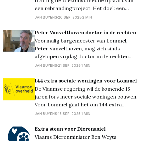
richting de toekomst met de opstart van
een rebrandingproject. Het doel: een
sterk merk ontwikkelen dat vertrouwen
JAN BUYENS
26 SEP. 2025
2 MIN
wekt én mensen trots maakt om in
Lommel te wonen, te werken of te
Peter Vanvelthoven doctor in de rechten
ondernemen. Naar een helder merkbeleid
Voormalig burgemeester van Lommel,
Hoewel Lommel heel wat troeven heeft,
Peter Vanvelthoven, mag zich sinds
ontbreekt vandaag
afgelopen vrijdag doctor in de rechten
noemen. Vanvelthoven verdedigde toen, in
JAN BUYENS
21 SEP. 2025
1 MIN
aanwezigheid van o.a. zijn ouders en
vrienden en familie, met succes zijn
144 extra sociale woningen voor Lommel
doctoraat aan de VUB. Daarin onderzocht
De Vlaamse regering wil de komende 15
Vanvelthoven welke fiscale maatregelen
jaren fors meer sociale woningen bouwen.
ons land kan nemen in de veranderende
Voor Lommel gaat het om 144 extra
sociale woningen. “Meer dan welkom,
JAN BUYENS
13 SEP. 2025
1 MIN
want ook in onze stad is de nood aan
betaalbare woningen erg groot.” zegt
Extra steun voor Dierenasiel
parlementslid Kris Verduyckt (Vooruit),” In
Vlaams Dierenminister Ben Weyts