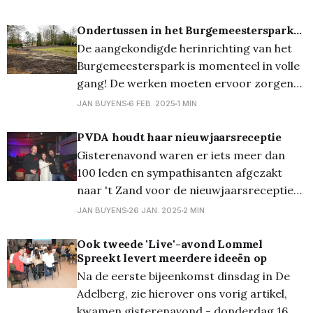
deze nieuwe tandem zet de partij een
belangrijke stap in de verdere uitbouw van
Ondertussen in het Burgemeesterspark...
een sterke oppositie en een duidelijke visie
De aangekondigde herinrichting van het
voor de toekomst van Lommel. Charly
Burgemeesterspark is momenteel in volle
Wijckmans neemt
gang! De werken moeten ervoor zorgen
dat het park in de toekomst nog mooier
JAN BUYENS
6 FEB. 2025
1 MIN
en functioneler wordt, o.a. met nieuwe
bomen en perkjes, een herinrichting van
PVDA houdt haar nieuwjaarsreceptie
de grasvelden en paden en een opener
Gisterenavond waren er iets meer dan
uitstraling door de afbraak van een
100 leden en sympathisanten afgezakt
naar 't Zand voor de nieuwjaarsreceptie
van de PVDA. Na een traktatie op een
JAN BUYENS
26 JAN. 2025
2 MIN
hapje en een drankje, nam gastvrouw
Sarah Maesen het woord om de gasten te
Ook tweede 'Live'-avond Lommel
Spreekt levert meerdere ideeën op
verwelkomen en de sprekers Sooi Van
Na de eerste bijeenkomst dinsdag in De
Limbergen en Gaby Colenbunders
Adelberg, zie hierover ons vorig artikel,
kwamen gisterenavond - donderdag 16