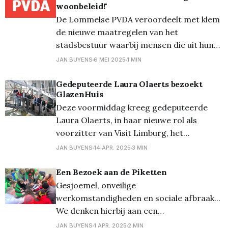
woonbeleid!"
spannende plot rond harmonica. Vele
De Lommelse PVDA veroordeelt met klem
elementen die
de nieuwe maatregelen van het
stadsbestuur waarbij mensen die uit hun
woning worden gezet, na drie maanden
JAN BUYENS
6 MEI 2025
1 MIN
een retributie van 2 euro per dag moeten
betalen — een bedrag dat kan oplopen tot
Gedeputeerde Laura Olaerts bezoekt
GlazenHuis
184 euro. Deze beslissing werd unaniem
Deze voormiddag kreeg gedeputeerde
goedgekeurd door de voltallige
Laura Olaerts, in haar nieuwe rol als
gemeenteraad (CD&
voorzitter van Visit Limburg, het
vernieuwbouwproject van Visit Lommel en
JAN BUYENS
14 APR. 2025
3 MIN
GlazenHuis voorgesteld. Het werd meteen
haar eerste officiële werkbezoek aan
Een Bezoek aan de Piketten
Lommel in deze nieuwe functie.
Gesjoemel, onveilige
Gedeputeerde Laura Olaerts De 28-jarige
werkomstandigheden en sociale afbraak...
Laura Olaerts (N-VA) is sinds kort
We denken hierbij aan een
gedeputeerde
ontwikkelingsland waar arbeidsrechten
JAN BUYENS
1 APR. 2025
2 MIN