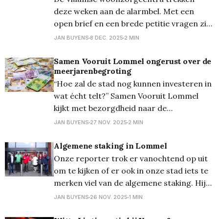
immers
deze weken aan de alarmbel. Met een
open brief en een brede petitie vragen zij
aan minister Caroline Gennez en de
JAN BUYENS
8 DEC. 2025
2 MIN
Vlaamse Regering één cruciale vraag: “Wat
is’t plan voor de ouderenzorg?”. Ook
Samen Vooruit Lommel ongerust over de
meerjarenbegroting
ZorgGroep Lommel ondersteunt de
“Hoe zal de stad nog kunnen investeren in
oproep Het initiatief gaat uit van de
wat écht telt?” Samen Vooruit Lommel
koepelorganisaties
kijkt met bezorgdheid naar de
meerjarenbegroting die in december op
JAN BUYENS
27 NOV. 2025
2 MIN
tafel komt. Het financieel beleid van de
stad baart grote zorgen en zet de
Algemene staking in Lommel
toekomst van noodzakelijke investeringen
Onze reporter trok er vanochtend op uit
onder druk. De partij vraagt zich af hoe
om te kijken of er ook in onze stad iets te
merken viel van de algemene staking. Hij
stelde vast dat de ochtend spits op de ring
JAN BUYENS
26 NOV. 2025
1 MIN
beduidend rustiger was als op een gewone