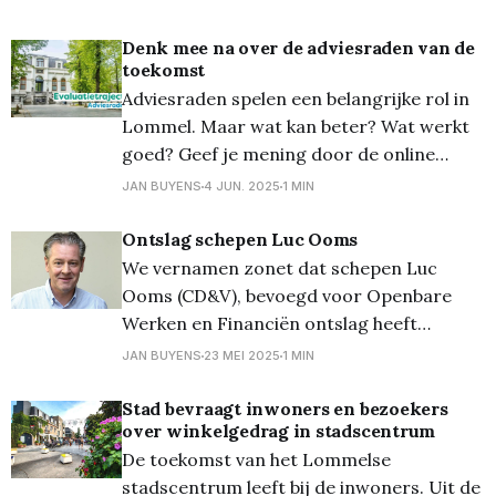
Volksvertegenwoordiger en
gemeenteraadslid) voor te dragen als zijn
Denk mee na over de adviesraden van de
toekomst
opvolger op de gemeenteraad van 24 juni
Adviesraden spelen een belangrijke rol in
2025. Zij neemt de bevoegdheden
Lommel. Maar wat kan beter? Wat werkt
mobiliteit, Openbare Werken en
goed? Geef je mening door de online
vragenlijst in te vullen of kom naar de
JAN BUYENS
4 JUN. 2025
1 MIN
inspiratieavond op dinsdag 1 juli. Stad
Lommel wil samen met inwoners en
Ontslag schepen Luc Ooms
adviesraden bouwen aan een sterker en
We vernamen zonet dat schepen Luc
moderner model voor inspraak.
Ooms (CD&V), bevoegd voor Openbare
Werken en Financiën ontslag heeft
genomen. Als oorzaak hiervoor blijken er
JAN BUYENS
23 MEI 2025
1 MIN
gezondheidsredenen te zijn. Het bestuur
benadrukt dat gezondheid altijd op de
Stad bevraagt inwoners en bezoekers
over winkelgedrag in stadscentrum
eerste plaats komt en respecteert deze
De toekomst van het Lommelse
beslissing ten volle. Wie hem zal opvolgen
stadscentrum leeft bij de inwoners. Uit de
in het