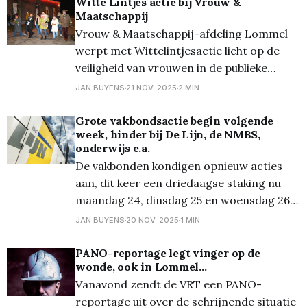
werkdag. In het Kristalpark en Balendijk
Witte Lintjes actie bij Vrouw &
Maatschappij
waren er geen
Vrouw & Maatschappij-afdeling Lommel
werpt met Wittelintjesactie licht op de
veiligheid van vrouwen in de publieke
ruimte. Want uit de Veiligheidsmonitor van
JAN BUYENS
21 NOV. 2025
2 MIN
2024 blijkt dat meer dan één op drie
vrouwen zich onveilig voelt in hun buurt.
Grote vakbondsactie begin volgende
week, hinder bij De Lijn, de NMBS,
Met de Wittelintjesactie van 2025, die
onderwijs e.a.
vandaag plaatsvond, vraagt Vrouw &
De vakbonden kondigen opnieuw acties
Maatschappij
aan, dit keer een driedaagse staking nu
maandag 24, dinsdag 25 en woensdag 26
november. De spoorwegen staken op 24
JAN BUYENS
20 NOV. 2025
1 MIN
november, een dag later alle openbare
diensten in het land. Op 26 november is er
PANO-reportage legt vinger op de
wonde, ook in Lommel...
een nationale staking. De 3 grote
Vanavond zendt de VRT een PANO-
vakbonden (ACV, ABVV en
reportage uit over de schrijnende situatie