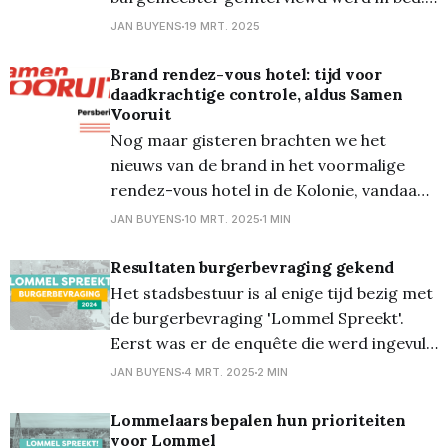
En zo kwam vandaag onze burgemeester
JAN BUYENS
19 MRT. 2025
Bob Nijs aan bod! Voor wie het gemist
heeft, kan het hier herbekijken! Bron: TV
Brand rendez-vous hotel: tijd voor
daadkrachtige controle, aldus Samen
Limburg
Vooruit
Nog maar gisteren brachten we het
nieuws van de brand in het voormalige
rendez-vous hotel in de Kolonie, vandaag
komt er een reactie vanwege
JAN BUYENS
10 MRT. 2025
1 MIN
oppositiepartij Samen Vooruit. De brand
van een voormalig rendez voushotel in
Resultaten burgerbevraging gekend
Lommel-Kolonie had bijzonder slecht
Het stadsbestuur is al enige tijd bezig met
kunnen aflopen voor de 21
de burgerbevraging 'Lommel Spreekt'.
arbeidsmigranten die er illegaal
Eerst was er de enquête die werd ingevuld
door een 2.540-tal inwoners. Daarna
JAN BUYENS
4 MRT. 2025
2 MIN
volgden de twee live-avonden waarin
gezocht werd naar prioriteiten, en als
Lommelaars bepalen hun prioriteiten
voor Lommel
sluitstuk werden alle prioriteiten opnieuw