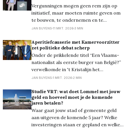
Vergunningen mogen geen rem zijn op
overnachtingen van het CD&V-
initiatief, maar moeten ruimte geven om
stadsbestuur
te bouwen, te ondernemen en te
investeren in Vlaanderen. Onze
JAN BUYENS
11 MRT. 2026
3 MIN
vergunningsrevolutie is dan ook hét
koninginnenstuk van deze Vlaamse
Aperitiefcauserie met Kamervoorzitter
zet politieke debat scherp
Regering. Tijdens de vergunningentour
Onder de prikkelende titel “Een Vlaams-
van minister Jo Brouns lichtte hij gisteren
nationalist als eerste burger van België?”
inDD2 toe hoe we vergunningen sneller,
verwelkomde in 't Kristalijn het
robuuster en
Davidsfonds Lommel niemand minder dan
JAN BUYENS
1 MRT. 2026
2 MIN
Peter De Roover voor een
aperitiefcauserie. En daar kwamen heel
Studie VRT: wat doet Lommel met jouw
geld en hoeveel moet je de komende
wat geïnteresseerden voor opdagen. Als
jaren betalen?
voorzitter van de Kamer van
Waar gaat jouw stad of gemeente geld
Volksvertegenwoordigers en prominent
aan uitgeven de komende 5 jaar? Welke
lid van de Nieuw-
investeringen staan er gepland en welke