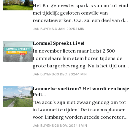
Het Burgemeesterspark is van nu tot eind
gezichten, waaronder Europees
mei tijdelijk gesloten omwille van
Parlementslid Wouter Beke, Kamerlid
renovatiewerken. O.a. zal een deel van de
Steven Matheï en toekomstig Limburgs
buitenmuur worden afgebroken, bomen
JAN BUYENS
6 JAN. 2025
1 MIN
verwijderd en ook het gras en de paden
worden heraangelegd. De padenstructuur
Lommel Spreekt Live!
en de gazonvlakken blijven behouden. Ze
In november lieten maar liefst 2.500
worden wel opnieuw aangelegd: * De
Lommelaars hun stem horen tijdens de
paden krijgen een
grote burgerbevraging. Nu is het tijd om
samen verder te denken en ideeën en
JAN BUYENS
30 DEC. 2024
1 MIN
feedback van Lommelaars mee te nemen
in het meerjarenplan van onze stad.
Lommelse sneltram? Het wordt een busje
Pelt...
Tijdens Lommel Spreekt Live! organiseert
“De accu’s zijn niet zwaar genoeg om tot
het stadsbestuur twee interactieve sessies
in Lommel te rijden” De trambusplannen
rond
voor Limburg worden steeds concreter
en één conclusie kan men alvast trekken:
JAN BUYENS
26 NOV. 2024
1 MIN
Lommel komt, in tegenstelling tot de