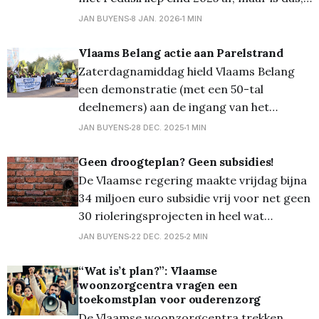
zoals verwacht, opnieuw verlengd. Dat dit
JAN BUYENS
8 JAN. 2026
1 MIN
in één keer met vijf jaar gebeurde is wel
boven de verwachting! De inkomsten voor
Vlaams Belang actie aan Parelstrand
uitbater Peter Gillis zijn wel lager dan
Zaterdagnamiddag hield Vlaams Belang
voordien. Want in
een demonstratie (met een 50-tal
deelnemers) aan de ingang van het
Parelstrand, waar momenteel nog steeds
JAN BUYENS
28 DEC. 2025
1 MIN
750 asielzoekers verblijven. De aanwezigen
uitten hun ongenoegen en vroegen om de
Geen droogteplan? Geen subsidies!
sluiting van het asielcentrum. Het huidige
De Vlaamse regering maakte vrijdag bijna
contract van fedasil met de eigenaars van
34 miljoen euro subsidie vrij voor net geen
het park loopt op
30 rioleringsprojecten in heel wat
Limburgse gemeenten. Lommel ontvangt
JAN BUYENS
22 DEC. 2025
2 MIN
geen cent van die miljoenen euro’s aan
Vlaamse investeringen en daar is een hele
“Wat is’t plan?”: Vlaamse
woonzorgcentra vragen een
goede reden voor, zegt gemeenteraadslid
toekomstplan voor ouderenzorg
Rina Ven (Samen Vooruit) Lommel is
De Vlaamse woonzorgcentra trekken