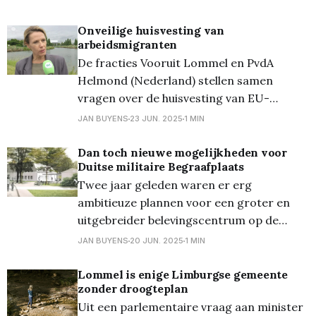
vooral vrouwen en kinderen. Zelfs
ziekenhuizen, scholen en
Onveilige huisvesting van
arbeidsmigranten
voedselbedelingen worden meedogenloos
De fracties Vooruit Lommel en PvdA
gebombardeerd en/of beschoten door de
Helmond (Nederland) stellen samen
Israëliërs... Tijd om op te
vragen over de huisvesting van EU-
arbeidsmigranten. De aanleiding is een
JAN BUYENS
23 JUN. 2025
1 MIN
brand in het voormalig Lommels Rendez
Vous Hotel in maart dat zeker geen
Dan toch nieuwe mogelijkheden voor
Duitse militaire Begraafplaats
alleenstaand geval is. Bij de brand bleek
Twee jaar geleden waren er erg
dat dit zogezegde leegstaande gebouw
ambitieuze plannen voor een groter en
liefst 21 Letse arbeidsmigranten
uitgebreider belevingscentrum op de
Duitse militaire begraafplaats op
JAN BUYENS
20 JUN. 2025
1 MIN
Kattenbos. De plannen lagen klaar, de
financiering was 'rond', tot plots de Duitse
Lommel is enige Limburgse gemeente
zonder droogteplan
overheid de stekker eruit trok... Géén
Uit een parlementaire vraag aan minister
nieuw belevingscentrum, de educatief