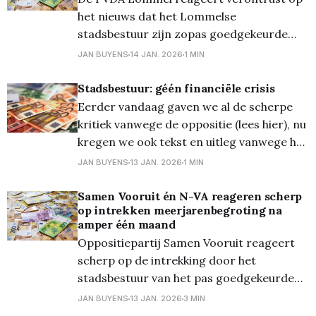
arbeidsomstandigheden, toezicht en
het nieuws dat het Lommelse
leefbaarheid, zowel voor de buurt als voor
stadsbestuur zijn zopas goedgekeurde
kwetsbare doelgroepen. Wordt dit niet
meerjarenplan moet intrekken nadat een
tijdig aangepakt,
JAN BUYENS
14 JAN. 2026
1 MIN
fout van 10 miljoen euro werd vastgesteld
door het Agentschap Binnenlands Bestuur.
Stadsbestuur: géén financiële crisis
De stad kondigde aan 13 miljoen euro
Eerder vandaag gaven we al de scherpe
extra te moeten lenen om de begroting
kritiek vanwege de oppositie (lees hier), nu
opnieuw sluitend te maken.
kregen we ook tekst en uitleg vanwege het
stadsbestuur i.v.m. de meerjarenplanning,
JAN BUYENS
13 JAN. 2026
1 MIN
hun persmededeling hieronder! Het
stadsbestuur van Lommel heeft een fout
Samen Vooruit én N-VA reageren scherp
op intrekken meerjarenbegroting na
in het meerjarenplan vastgesteld en
amper één maand
rechtgezet na opmerkingen van het
Oppositiepartij Samen Vooruit reageert
Agentschap Binnenlands
scherp op de intrekking door het
stadsbestuur van het pas goedgekeurde
meerjarenplan. “Na amper één maand
JAN BUYENS
13 JAN. 2026
3 MIN
blijkt de meerjarenbegroting financieel