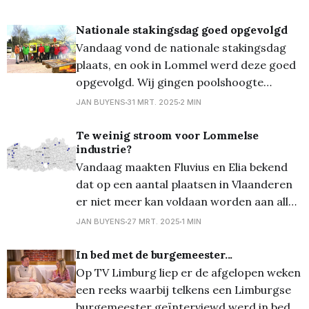
nauwelijks bestaan, een ver-van-ons-
bedshow. Echter zijn dit de
Nationale stakingsdag goed opgevolgd
omstandigheden waarin veel burgers in
Vandaag vond de nationale stakingsdag
eigen land zich bevinden. De verhalen die
plaats, en ook in Lommel werd deze goed
rondgaan op de piketten van onze
opgevolgd. Wij gingen poolshoogte
nationale staking baren grote zorgen
nemen bij enkele bedrijven en vonden op
JAN BUYENS
31 MRT. 2025
2 MIN
voor ons
meerdere plaatsen stakingspiketten, zoals
aan ZF Windpower, IPL Plastics, Prefaco,
Te weinig stroom voor Lommelse
industrie?
Farm Frites en Wico. Zoals geweten
Vandaag maakten Fluvius en Elia bekend
ageren de vakbonden ABVV en ACV met
dat op een aantal plaatsen in Vlaanderen
deze staking o.
er niet meer kan voldaan worden aan alle
stroomvragen van nieuwe bedrijven. In
JAN BUYENS
27 MRT. 2025
1 MIN
Limburg stelt het grootste problemen
zich in Lommel. Vlaams Parlementslid Kris
In bed met de burgemeester...
Verduyckt (Vooruit) is bezorgd en wijst op
Op TV Limburg liep er de afgelopen weken
een nieuwe aanpak als het gaat
een reeks waarbij telkens een Limburgse
burgemeester geïnterviewd werd in bed...