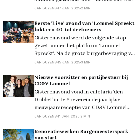
januari - zo’n 30 geëngageerde inwoners
JAN BUYENS
17 JAN. 2025
2 MIN
samen in ’t Klosterhof voor de tweede
bijeenkomst van 'Lommel Spreekt Live'.
Eerste 'Live' avond van 'Lommel Spreekt'
lokt een 40-tal deelnemers
Tijdens deze avond gingen de deelnemers
Gisterenavond werd de volgende stap
in gesprek over de thema’s mobiliteit,
gezet binnen het platform 'Lommel
Spreekt'. Na de grote burgerbevraging van
afgelopen najaar, waar maar liefst 2.500
JAN BUYENS
15 JAN. 2025
3 MIN
Lommelaars aan deelnamen, was het nu
tijd om aan de hand van de resultaten
Nieuwe voorzitter en partijbestuur bij
CD&V Lommel
diezelfde burgers aan het woord te laten
Gisterenavond vond in cafetaria ‘den
en met ideeën, voorstellen,
Dribbel’ in de Soeverein de jaarlijkse
nieuwjaarsreceptie van CD&V Lommel
plaats. Met meer dan 100 aanwezigen
JAN BUYENS
11 JAN. 2025
2 MIN
werd het een geslaagde avond vol
gezelligheid. De receptie werd daarnaast
Renovatiewerken Burgemeesterspark
van start
bijgewoond door enkele bekende