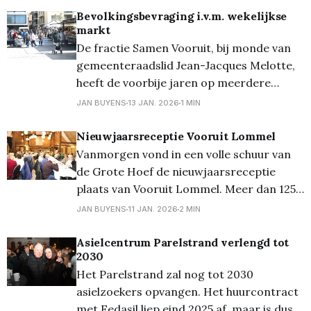
niet te kloppen. De hogere overheid tikte
Bevolkingsbevraging i.v.m. wekelijkse
markt
het stadsbestuur op de vingers. Het
De fractie Samen Vooruit, bij monde van
gevolg is dat de stad zich dieper in de
gemeenteraadslid Jean-Jacques Melotte,
schulden moet steken om
heeft de voorbije jaren op meerdere
gemeenteraadsvergaderingen de vraag
JAN BUYENS
13 JAN. 2026
1 MIN
gesteld om de wekelijkse markt in Lommel
opnieuw naar het Marktplein te brengen.
Nieuwjaarsreceptie Vooruit Lommel
Tijdens de gemeenteraad van juni gaf de
Vanmorgen vond in een volle schuur van
burgemeester aan dit voorstel met open
de Grote Hoef de nieuwjaarsreceptie
vizier te willen bekijken
plaats van Vooruit Lommel. Meer dan 125
leden verzamelden er om elkaar een
JAN BUYENS
11 JAN. 2026
2 MIN
gelukkig nieuwjaar te wensen. Ze
luisterden er ook naar de speech van hun
Asielcentrum Parelstrand verlengd tot
2030
lokale kopman Kris Verduyckt. Die hekelde
Het Parelstrand zal nog tot 2030
in zijn speech vooral de asociale
asielzoekers opvangen. Het huurcontract
met Fedasil liep eind 2025 af, maar is dus,