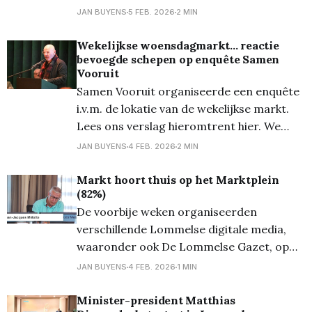
grote kosten zijn er? VRT NWS bekeek de
JAN BUYENS
5 FEB. 2026
2 MIN
meerjarenplannen, die bijna alle 285 lokale
besturen in Vlaanderen hebben ingediend.
Wekelijkse woensdagmarkt... reactie
bevoegde schepen op enquête Samen
Hieronder een beknopt overzicht van dat
Vooruit
onderzoek van de VRT, specifiek
Samen Vooruit organiseerde een enquête
i.v.m. de lokatie van de wekelijkse markt.
Lees ons verslag hieromtrent hier. We
mochten een reactie ontvangen vanwege
JAN BUYENS
4 FEB. 2026
2 MIN
bevoegd schepen Peter Vanderkrieken
desbetreffende, hetwel we hieronder ook
Markt hoort thuis op het Marktplein
(82%)
integraal weergeven. "Onze wekelijkse
De voorbije weken organiseerden
markt in Lommel doet het vandaag goed.
verschillende Lommelse digitale media,
We zien stabiele bezoekersaantallen,
waaronder ook De Lommelse Gazet, op
vraag van gemeenteraadslid Jean-Jacques
JAN BUYENS
4 FEB. 2026
1 MIN
Melotte (foto) van Samen Vooruit, een
bevolkingsenquête over de locatie van de
Minister-president Matthias