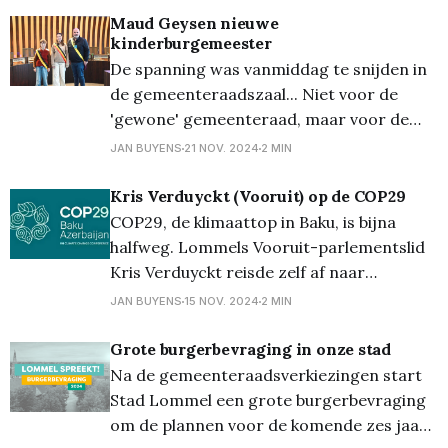
vroegere spartacusplannen, niet meer in
Maud Geysen nieuwe
kinderburgemeester
het verhaal voor. “Erger nog, zelfs de
De spanning was vanmiddag te snijden in
huidige rechtstreekse busverbinding met
de gemeenteraadszaal... Niet voor de
Hasselt
'gewone' gemeenteraad, maar voor de
kindergemeenteraad. Er moest immers
JAN BUYENS
21 NOV. 2024
2 MIN
een nieuwe kinderburgemeester en
kinderschepen gekozen worden. Er waren
Kris Verduyckt (Vooruit) op de COP29
oorspronkelijk zes kandidaten om
COP29, de klimaattop in Baku, is bijna
kinderburgemeester te worden, en iedere
halfweg. Lommels Vooruit-parlementslid
kandidaat mocht zichzelf voorstellen én
Kris Verduyckt reisde zelf af naar
zijn/haar project toelichten.
Azerbeidzjan en trekt alvast enkele
JAN BUYENS
15 NOV. 2024
2 MIN
conclusies. De kersverse fractieleider van
Vooruit neemt er deel aan
Grote burgerbevraging in onze stad
panelgesprekken, ontmoet er
Na de gemeenteraadsverkiezingen start
internationale collega’s en ging luisteren
Stad Lommel een grote burgerbevraging
naar de wereldleiders. “Goed klimaatbeleid
om de plannen voor de komende zes jaar
neemt iedereen mee en