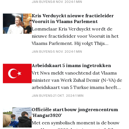
vorm te geven. De bevraging loopt tot 1
JAN BUYENS
8 NOV. 2024
1 MIN
december en biedt iedereen die in Lommel
woont, werkt of naar school gaat de kans
Kris Verduyckt nieuwe fractieleider
Vooruit in Vlaams Parlement
om mee te denken over de toekomst van
Lommelaar Kris Verduyckt wordt de
de stad.
nieuwe fractieleider voor Vooruit in het
Vlaams Parlement. Hij volgt Thijs
Verbeurgt op, die het parlement verliet
JAN BUYENS
5 NOV. 2024
1 MIN
om kabinetschef te worden van
viceminister-president Melissa
Arbeidskaart 5 imams ingetrokken
Depraetere. Voor Kris, die ondertussen al
Vrt Nws meldt vanochtend dat Vlaams
20 jaar politiek actief is, is dit
minister van Werk Zuhal Demir (N-VA) de
fractieleiderschap een bekroning van zijn
arbeidskaart van 5 Turkse imams heeft
parlementaire carrière
ingetrokken, dit omdat ze betaald worden
JAN BUYENS
21 OKT. 2024
1 MIN
door de Turkse overheid. De moskeeën in
Antwerpen, Gent, Diest, Sint-Niklaas en
Officiële start bouw jongerencentrum
'Hangar3920'
Lommel maken deel uit van het Diyanet-
Met een symbolisch moment is de bouw
netwerk, dat aangestuurd wordt