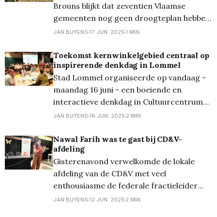
Brouns blijkt dat zeventien Vlaamse
medewerkers verloren zelfs allemaal hun
gemeenten nog geen droogteplan hebben,
waaronder als enigste Limburgse onze
JAN BUYENS
17 JUN. 2025
1 MIN
eigen stad. Hierdoor maken ze voor dit
jaar geen aanspraak meer op
Toekomst kernwinkelgebied centraal op
inspirerende denkdag in Lommel
rioleringssubsidies. Gemeenten en steden
Stad Lommel organiseerde op vandaag -
kregen tot eind 2024 om een
maandag 16 juni - een boeiende en
‘hemelwater- en droogteplan’ op te
interactieve denkdag in Cultuurcentrum
stellen. Wie
De Adelberg, volledig in het teken van de
JAN BUYENS
16 JUN. 2025
2 MIN
toekomst van het kernwinkelgebied. De
problematiek van leegstand, de
Nawal Farih was te gast bij CD&V-
afdeling
veranderende winkelgewoonten én
Gisterenavond verwelkomde de lokale
mogelijke oplossingen kwamen uitgebreid
afdeling van de CD&V met veel
aan bod. De stad bracht hiervoor een
enthousiasme de federale fractieleider
breed scala aan betrokken
Nawal Farih in Lommel voor een
JAN BUYENS
12 JUN. 2025
2 MIN
toelichting bij het nieuwe regeerakkoord.