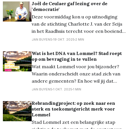
Vlaamse nationale parken, die een
Joël de Ceulaer gaf lezing over de
'democratie'
belangrijke rol spelen in het versterken
Deze voormiddag kon u op uitnodiging
van het binnenlands toerisme.
van de stichting Charlotte J. van der Seijs
Toeristische troeven in Lommel uitgelicht
in het Raadhuis terecht voor een boeiende
Het bezoek startte aan House
lezing door journalist, schrijver en
JAN BUYENS
19 OKT. 2025
2 MIN
opiniemaker Joël de Ceulaer. Het wordt zo
vaak herhaald dat bijna iedereen het
Wat is het DNA van Lommel? Stad roept
op om bevraging in te vullen
intussen gelooft: onze democratie bevindt
Wat maakt Lommel voor jou bijzonder?
zich in een diepe crisis. Ze
Waarin onderscheidt onze stad zich van
andere gemeenten? En hoe wil jij dat
Lommel zich in de toekomst profileert?
JAN BUYENS
1 OKT. 2025
1 MIN
Het stadsbestuur van Lommel organiseert
een bevraging om het DNA van de stad
Rebrandingproject: op zoek naar een
sterk en toekomstgericht merk voor
scherp te stellen en roept inwoners,
Lommel
bezoekers en ondernemers op om hun
Stad Lommel zet een belangrijke stap