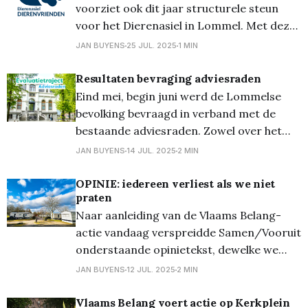
Limburg alleen al wachten immers bijna
voorziet ook dit jaar structurele steun
voor het Dierenasiel in Lommel. Met deze
middelen kan het asiel blijven instaan voor
JAN BUYENS
25 JUL. 2025
1 MIN
de opvang en verzorging van
achtergelaten, verwaarloosde en in beslag
Resultaten bevraging adviesraden
genomen dieren. Bovenop deze
Eind mei, begin juni werd de Lommelse
structurele steun kan het asiel ook extra
bevolking bevraagd in verband met de
middelen ontvangen als het dieren
bestaande adviesraden. Zowel over het
weten van hun bestaan, als over wat ze nu
JAN BUYENS
14 JUL. 2025
2 MIN
doen, en wat ze in de toekomst zouden
moeten doen. Een 155-tal Lommelaars
OPINIE: iedereen verliest als we niet
praten
vulde de enquête in, waarvan er 65 nu al
Naar aanleiding van de Vlaams Belang-
actie vandaag verspreidde Samen/Vooruit
onderstaande opinietekst, dewelke we
hieronder volledig weergeven. Daaronder
JAN BUYENS
12 JUL. 2025
2 MIN
ook de tekst die vanuit Fedasil eerder deze
week via social media verspreid werd.
Vlaams Belang voert actie op Kerkplein