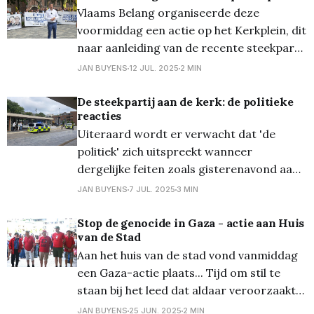
Opinietekst Samen/Vooruit De feiten die
Vlaams Belang organiseerde deze
zich zondag 6 juli in Lommel afspeelden,
voormiddag een actie op het Kerkplein, dit
waarbij een groep Afghaanse
naar aanleiding van de recente steekpartij
met een groep Afghanen vorige week. De
JAN BUYENS
12 JUL. 2025
2 MIN
boodschap van de partij was duidelijk:
'Sluit het asielcentrum Parelstrand'. Een
De steekpartij aan de kerk: de politieke
reacties
zestigtal aanwezigen luisterden naar de
Uiteraard wordt er verwacht dat 'de
eisen van de oppositiepartij. Ook een
politiek' zich uitspreekt wanneer
aantal leden
dergelijke feiten zoals gisterenavond aan
de kerk zich voordeden. We vroegen dan
JAN BUYENS
7 JUL. 2025
3 MIN
ook commentaar zowel aan het
stadsbestuur als aan de oppositie, we
Stop de genocide in Gaza - actie aan Huis
van de Stad
geven ze hieronder mee. Vanwege de stad
Aan het huis van de stad vond vanmiddag
kregen we de reactie dat er op vraag
een Gaza-actie plaats... Tijd om stil te
staan bij het leed dat aldaar veroorzaakt
wordt aan zovele duizenden mensen,
JAN BUYENS
25 JUN. 2025
2 MIN