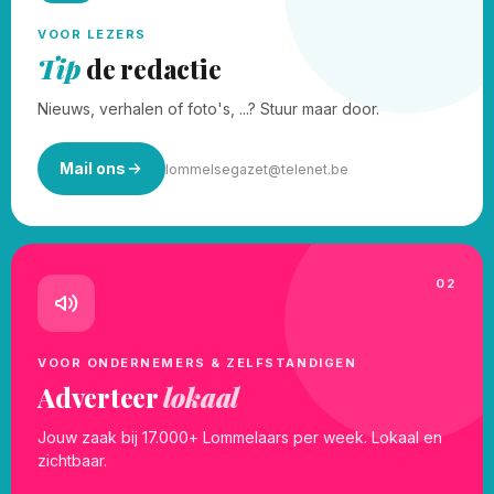
VOOR LEZERS
Tip
de redactie
Nieuws, verhalen of foto's, ...? Stuur maar door.
Mail ons
lommelsegazet@telenet.be
02
VOOR ONDERNEMERS & ZELFSTANDIGEN
Adverteer
lokaal
Jouw zaak bij 17.000+ Lommelaars per week. Lokaal en
zichtbaar.