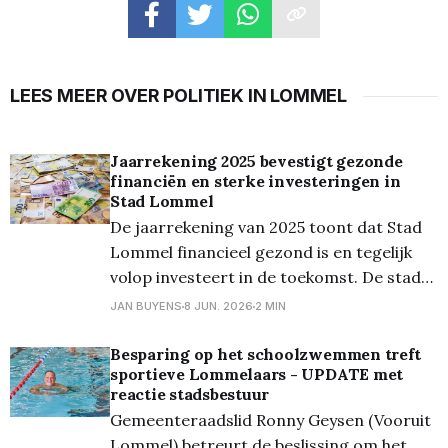
LEES MEER OVER POLITIEK IN LOMMEL
Jaarrekening 2025 bevestigt gezonde
financiën en sterke investeringen in
Stad Lommel
De jaarrekening van 2025 toont dat Stad
Lommel financieel gezond is en tegelijk
volop investeert in de toekomst. De stad
sloot het jaar af met een spaarpot van
JAN BUYENS
8 JUN. 2026
2 MIN
meer dan 25 miljoen euro. Daarnaast
werd er ook voor 25 miljoen euro
Besparing op het schoolzwemmen treft
sportieve Lommelaars - UPDATE met
geïnvesteerd. “De jaarrekening bevestigt
reactie stadsbestuur
dat Lommel financieel gezond is
Gemeenteraadslid Ronny Geysen (Vooruit
Lommel) betreurt de beslissing om het