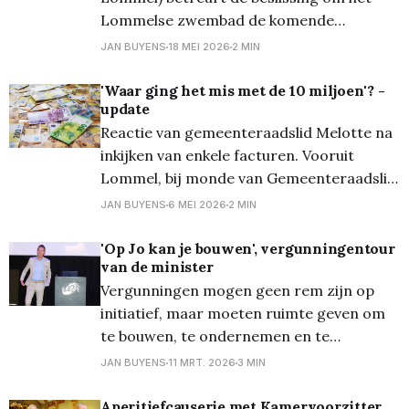
Lommelse zwembad de komende
maanden pas om 10 uur te openen. Die
JAN BUYENS
18 MEI 2026
2 MIN
maatregel volgt op een besparing van de
stad Lommel op het schoolzwemmen en
'Waar ging het mis met de 10 miljoen'? -
update
treft ook inwoners die ’s morgens graag
Reactie van gemeenteraadslid Melotte na
enkele baantjes trekken. De stad besliste
inkijken van enkele facturen. Vooruit
om het
Lommel, bij monde van Gemeenteraadslid
Jean-Jacques Melotte (Vooruit Lommel)
JAN BUYENS
6 MEI 2026
2 MIN
reageert scherp op twee facturen die hij
via inzagerecht bekwam. Zo is er een
'Op Jo kan je bouwen', vergunningentour
van de minister
factuur van liefst 7.130,55 euro voor twee
Vergunningen mogen geen rem zijn op
overnachtingen van het CD&V-
initiatief, maar moeten ruimte geven om
stadsbestuur
te bouwen, te ondernemen en te
investeren in Vlaanderen. Onze
JAN BUYENS
11 MRT. 2026
3 MIN
vergunningsrevolutie is dan ook hét
koninginnenstuk van deze Vlaamse
Aperitiefcauserie met Kamervoorzitter