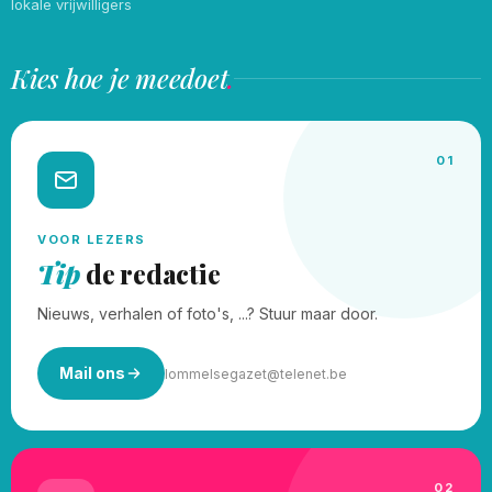
lokale vrijwilligers
Kies hoe je meedoet
.
01
VOOR LEZERS
Tip
de redactie
Nieuws, verhalen of foto's, ...? Stuur maar door.
Mail ons
lommelsegazet@telenet.be
02