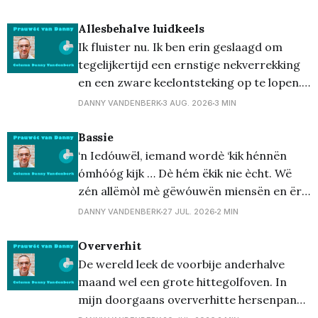
Allesbehalve luidkeels
Ik fluister nu. Ik ben erin geslaagd om
tegelijkertijd een ernstige nekverrekking
en een zware keelontsteking op te lopen.
Buiten hun specifieke, totaal niet
DANNY VANDENBERK
3 AUG. 2026
3 MIN
complementaire pijntjes, brengen beide
een eigen bijna ondraaglijke vorm van
Bassie
hoofdpijn teweeg, zowel stekend als
‘n Iedóuwël, iemand wordè ‘kik hénnën
zeurderig. Dat laatste straalt uit naar mijn
ómhóóg kijk … Dè hém ëkik nie ècht. Wë
hele lichaam, naar '
zén allëmòl mè gëwóuwën miensën en ër
is ër génnë jénnën diejën dè gààw böllë’ës
DANNY VANDENBERK
27 JUL. 2026
2 MIN
kakt, zég ëkik alté. En dan bëdoel ëk nie
gààw ien dë bëteejë'ënis va rap, mè van
Oververhit
eedëlmitauwël.
De wereld leek de voorbije anderhalve
maand wel een grote hittegolfoven. In
mijn doorgaans oververhitte hersenpan
ontdekte ik nieuwe woorden in bestaande,