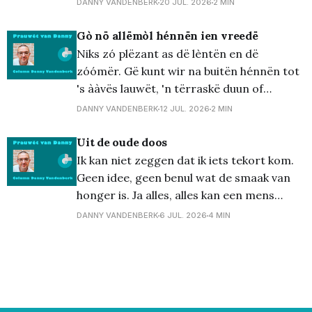
DANNY VANDENBERK
20 JUL. 2026
2 MIN
en dat zelfs terwijl ik naar de halve finale
van WK voetbal tussen Engeland en
Gò nö allëmòl hénnën ien vreedë
Argentinië zat te kijken in het gezelschap
Niks zó plëzant as dë lèntën en dë
van zatte Jean-Luc. Oververhit zijn
zóómër. Gë kunt wir na buitën hénnën tot
's ààvës lauwët, 'n tërraskë duun of
óóvërdag wa ien öwën hof wérrë'ën, dë
DANNY VANDENBERK
12 JUL. 2026
2 MIN
was dreujëgt schòn èn dën drauwëd
zóndër dè gë'm ien dë dreujëgkas moet
Uit de oude doos
stèè&
Ik kan niet zeggen dat ik iets tekort kom.
Geen idee, geen benul wat de smaak van
honger is. Ja alles, alles kan een mens
gelukkig maken. Een zingende merel, de
DANNY VANDENBERK
6 JUL. 2026
4 MIN
geur van de zee, de zon die doorbreekt,
een vers kopje thee ... De Snuffelmarkt in
Halen. Het klonk zo