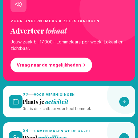
VOOR ONDERNEMERS & ZELFSTANDIGEN
Adverteer
lokaal
Jouw zaak bij 17.000+ Lommelaars per week. Lokaal en
zichtbaar.
Vraag naar de mogelijkheden
03
VOOR VERENIGINGEN
Plaats je
activiteit
Gratis én zichtbaar voor heel Lommel.
04
SAMEN MAKEN WE DE GAZET.