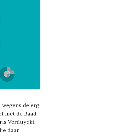
, wegens de erg
rt met de Raad
is Verduyckt
die daar