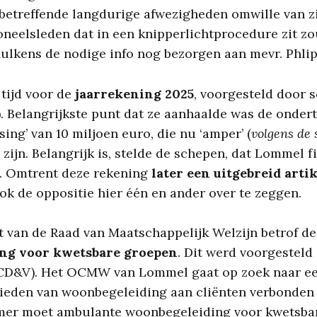
betreffende langdurige afwezigheden omwille van z
oneelsleden dat in een knipperlichtprocedure zit z
Mulkens de nodige info nog bezorgen aan mevr. Phli
tijd voor de
jaarrekening 2025
, voorgesteld door 
. Belangrijkste punt dat ze aanhaalde was de onder
ing’ van 10 miljoen euro, die nu ‘amper’ (
volgens de
e zijn. Belangrijk is, stelde de schepen, dat Lommel 
s. Omtrent deze rekening
later een uitgebreid artik
ok de oppositie hier één en ander over te zeggen.
t van de Raad van Maatschappelijk Welzijn betrof d
ng voor kwetsbare groepen
. Dit werd voorgestel
(CD&V). Het OCMW van Lommel gaat op zoek naar ee
bieden van woonbegeleiding aan cliënten verbonde
er moet ambulante woonbegeleiding voor kwetsba