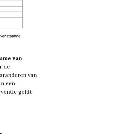
name van
r de
garanderen van
an een
rventie geldt