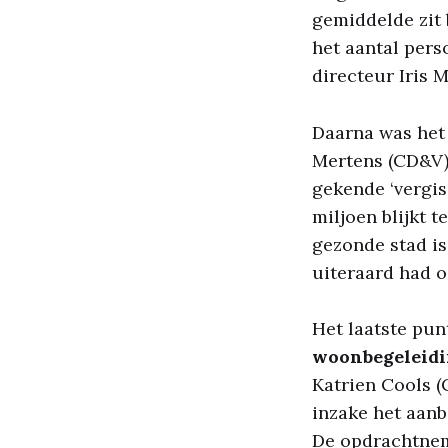
gemiddelde zit 
het aantal pers
directeur Iris 
Daarna was het 
Mertens (CD&V)
gekende ‘vergiss
miljoen blijkt t
gezonde stad i
uiteraard had o
Het laatste pun
woonbegeleidi
Katrien Cools 
inzake het aan
De opdrachtnem