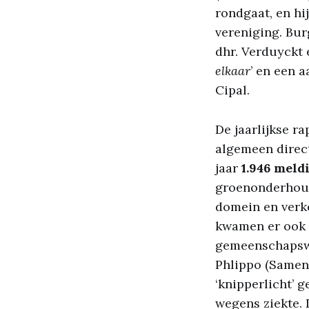
rondgaat, en hi
vereniging. Bu
dhr. Verduyckt 
elkaar
’ en een 
Cipal.
De jaarlijkse ra
algemeen direct
jaar
1.946 meld
groenonderhoud
domein en verk
kwamen er ook 
gemeenschapswa
Phlippo (Samen 
‘knipperlicht’
wegens ziekte.