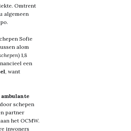
iekte. Omtrent
ou algemeen
ppo.
schepen Sofie
tussen alom
 schepen
) 1,8
financieel een
el
, want
e
ambulante
d door schepen
n partner
n aan het OCMW.
re inwoners