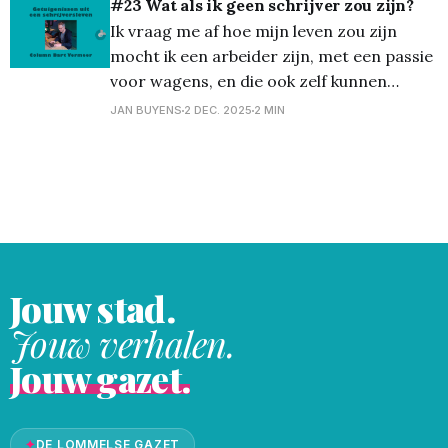
confrontaties aangaan, obstakels
#23 Wat als ik geen schrijver zou zijn?
overwinnen en angsten in de ogen kijken.
Ik vraag me af hoe mijn leven zou zijn
Maar voor ik verdere openbaringen doe,
mocht ik een arbeider zijn, met een passie
voor wagens, en die ook zelf kunnen
maken en opknappen of een bouwvakker
JAN BUYENS
2 DEC. 2025
2 MIN
die al die kennis en vrije tijd stak in het
bouwen en renoveren van een eigen
leefbare woning. In plaats
Jouw stad.
Jouw verhalen.
Jouw gazet.
✦
DE LOMMELSE GAZET