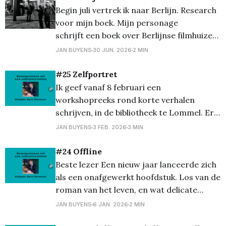
must was – en er is
Begin juli vertrek ik naar Berlijn. Research
voor mijn boek. Mijn personage
schrijft een boek over Berlijnse filmhuizen
en zet tijdens die “verwondering” zijn
JAN BUYENS
30 JUN. 2026
2 MIN
eigen leven in het licht. Het wordt voor mij
persoonlijk ook een escaperoute, een even
#25 Zelfportret
weg van alles en rust, rust proberen te
Ik geef vanaf 8 februari een
vinden. Mijn eigen
workshopreeks rond korte verhalen
schrijven, in de bibliotheek te Lommel. Er
valt veel te vertellen over korte verhalen,
JAN BUYENS
3 FEB. 2026
3 MIN
zoals focus op één personage en een
belangrijke gebeurtenis in het leven van
#24 Offline
dat personage, en blijf dicht bij een wereld
Beste lezer Een nieuw jaar lanceerde zich
die je kent of je
als een onafgewerkt hoofdstuk. Los van de
roman van het leven, en wat delicate
scènes daartussen, moet er nog wel wat
JAN BUYENS
6 JAN. 2026
2 MIN
gebeuren voor de rust terugkeert. De