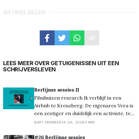
ARTIKEL DELEN
LEES MEER OVER GETUIGENISSEN UIT EEN
SCHRIJVERSLEVEN
Berlijnse sessies II
Filmhuizen research Ik verblijf in een
Airbnb te Kreuzberg. De eigenares Vera is
een zestiger en duidelijk een activiste, te
zien aan de klevers op de voordeur en de
BART VERMEER
14 JUL. 2026
3 MIN
posters aan de muren. De kamer is ruim,
heeft een eigen bureau – wat voor mij een
#26 Berlijnse sessies