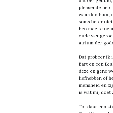
dat oer geduld,
pleasende heb 
waarden hoor, m
soms beter niet 
hen mee te neme
oude vastgeroes
atrium der gode
Dat probeer ik i
Bart en een ik 
deze en gene we
liefhebben of h
mensheid en zij
is wat mij doet
Tot daar een stu