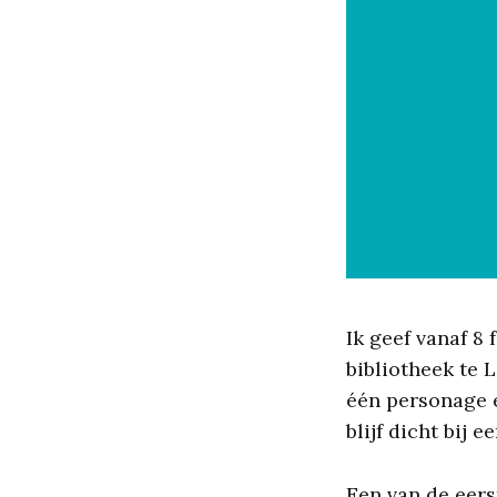
Ik geef vanaf 8
bibliotheek te L
één personage e
blijf dicht bij e
Een van de eers