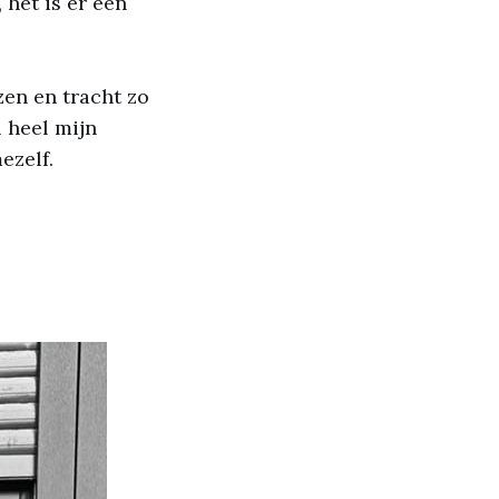
 het is er een
zen en tracht zo
l heel mijn
mezelf.