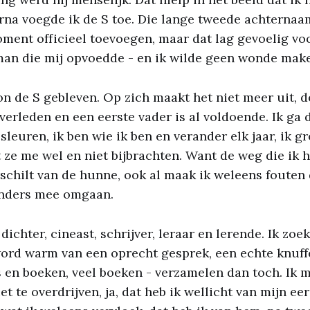
rna voegde ik de S toe. Die lange tweede achternaa
ent officieel toevoegen, maar dat lag gevoelig voo
man die mij opvoedde - en ik wilde geen wonde mak
n de S gebleven. Op zich maakt het niet meer uit, 
erleden en een eerste vader is al voldoende. Ik ga
sleuren, ik ben wie ik ben en verander elk jaar, ik g
 ze me wel en niet bijbrachten. Want de weg die ik h
schilt van de hunne, ook al maak ik weleens fouten d
 anders mee omgaan.
 dichter, cineast, schrijver, leraar en lerende. Ik zo
ik word warm van een oprecht gesprek, een echte knuf
 en boeken, veel boeken - verzamelen dan toch. Ik 
 te overdrijven, ja, dat heb ik wellicht van mijn ee