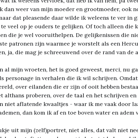
 wat ik weleens vervloek, dat heb ik van hem, pa twe
ik dan weer van mijn moeder en grootmoeder, ook 
aar dat pleasende daar wilde ik weleens te ver in g
te veel op je ouders te gelijken. Of toch alleen die
n die je wel vooruithelpen. De gelijkenissen die ni
te patronen zijn waarmee je worstelt als een Hercu
n, ja, die mag je schreeuwend over de rand van de 
n al mijn wroeten, het is goed geweest, merci, nu ga 
als personage in verhalen die ik wil schrijven. Omdat
reld, over eilanden die er zijn of ooit hebben bestaa
et althans proberen, over de taal en het schrijven en
n niet aflatende kwaaltjes - waar ik me vaak door l
 ademen, dan kom ik af en toe boven water en adem vr
kje uit mijn (zelf)portret, niet alles, dat valt niet n