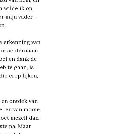
m wilde ik op
r mijn vader -
en.
de erkenning van
 die achternaam
roei en dank de
eb te gaan, is
ie erop lijken,
ek en ontdek van
fel en van mooie
moet mezelf dan
rste pa. Maar