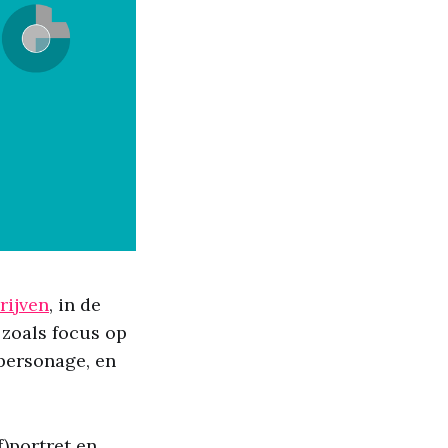
rijven
, in de
, zoals focus op
 personage, en
f)portret en