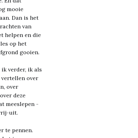
e. En dat
nog mooie
aan. Dan is het
 krachten van
et helpen en die
les op het
afgrond gooien.
ik verder, ik als
 vertellen over
n, over
 over deze
aat meeslepen -
ij-uit.
eer te pennen.