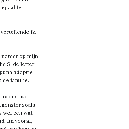
 bepaalde
 vertellende ik.
k noteer op mijn
e S, de letter
pt na adoptie
 de familie.
e naam, naar
 monster zoals
s wel een wat
d. En vooral,
 had van hem, en