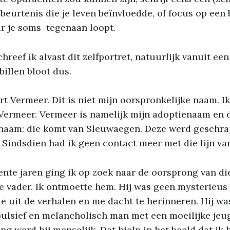
beurtenis die je leven beïnvloedde, of focus op een
r je soms tegenaan loopt.
hreef ik alvast dit zelfportret, natuurlijk vanuit een
billen bloot dus.
rt Vermeer. Dit is niet mijn oorspronkelijke naam. I
Vermeer. Vermeer is namelijk mijn adoptienaam en di
 naam: die komt van Sleuwaegen. Deze werd geschra
. Sindsdien had ik geen contact meer met die lijn van
ente jaren ging ik op zoek naar de oorsprong van di
e vader. Ik ontmoette hem. Hij was geen mysterieus
de uit de verhalen en me dacht te herinneren. Hij wa
ulsief en melancholisch man met een moeilijke jeug
ng werd hij menselijk. Dat hielp in het beeld dat ik