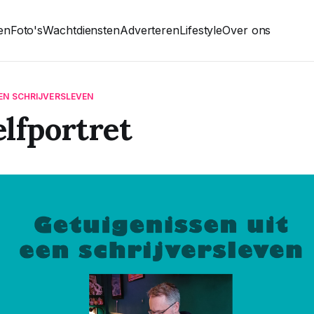
ten
Foto's
Wachtdiensten
Adverteren
Lifestyle
Over ons
EEN SCHRIJVERSLEVEN
lfportret