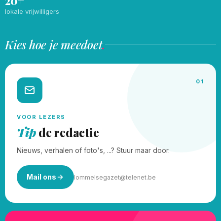
20+
lokale vrijwilligers
Kies hoe je meedoet
.
01
VOOR LEZERS
Tip
de redactie
Nieuws, verhalen of foto's, ...? Stuur maar door.
Mail ons
lommelsegazet@telenet.be