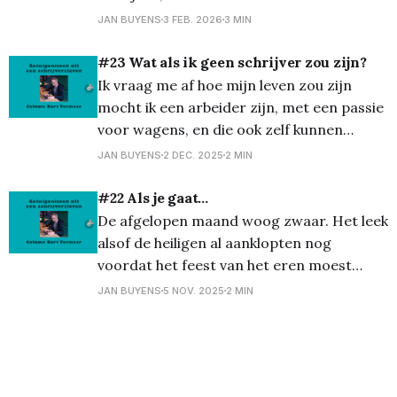
valt veel te vertellen over korte verhalen,
JAN BUYENS
3 FEB. 2026
3 MIN
zoals focus op één personage en een
belangrijke gebeurtenis in het leven van
#23 Wat als ik geen schrijver zou zijn?
dat personage, en blijf dicht bij een wereld
Ik vraag me af hoe mijn leven zou zijn
die je kent of je
mocht ik een arbeider zijn, met een passie
voor wagens, en die ook zelf kunnen
maken en opknappen of een bouwvakker
JAN BUYENS
2 DEC. 2025
2 MIN
die al die kennis en vrije tijd stak in het
bouwen en renoveren van een eigen
#22 Als je gaat…
leefbare woning. In plaats
De afgelopen maand woog zwaar. Het leek
alsof de heiligen al aanklopten nog
voordat het feest van het eren moest
beginnen. Ik verloor enkele
JAN BUYENS
5 NOV. 2025
2 MIN
generatiegenoten kort na elkaar. Warme
lieve mensen, waarvan je dan denkt
waarom zij en niet één of andere
autocraat die anderen de dood injaagt.