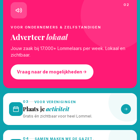
02
VOOR ONDERNEMERS & ZELFSTANDIGEN
Adverteer
lokaal
Jouw zaak bij 17.000+ Lommelaars per week. Lokaal en
zichtbaar.
Vraag naar de mogelijkheden
03
VOOR VERENIGINGEN
Plaats je
activiteit
Gratis én zichtbaar voor heel Lommel.
04
SAMEN MAKEN WE DE GAZET.