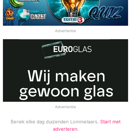
Advertentie
Advertentie
Bereik elke dag duizenden Lommelaars.
Start met
adverteren
.