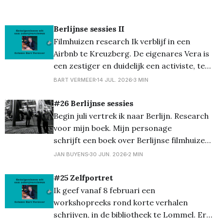
Berlijnse sessies II
Filmhuizen research Ik verblijf in een
Airbnb te Kreuzberg. De eigenares Vera is
een zestiger en duidelijk een activiste, te
zien aan de klevers op de voordeur en de
BART VERMEER
14 JUL. 2026
3 MIN
posters aan de muren. De kamer is ruim,
heeft een eigen bureau – wat voor mij een
#26 Berlijnse sessies
must was – en er is
Begin juli vertrek ik naar Berlijn. Research
voor mijn boek. Mijn personage
schrijft een boek over Berlijnse filmhuizen
en zet tijdens die “verwondering” zijn
JAN BUYENS
30 JUN. 2026
2 MIN
eigen leven in het licht. Het wordt voor mij
persoonlijk ook een escaperoute, een even
#25 Zelfportret
weg van alles en rust, rust proberen te
Ik geef vanaf 8 februari een
vinden. Mijn eigen
workshopreeks rond korte verhalen
schrijven, in de bibliotheek te Lommel. Er