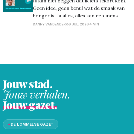
Ik kan niet zeggen dat ik iets tekort kom.
Geen idee, geen benul wat de smaak van
honger is. Ja alles, alles kan een mens
gelukkig maken. Een zingende merel, de
DANNY VANDENBERK
6 JUL. 2026
4 MIN
geur van de zee, de zon die doorbreekt,
een vers kopje thee ... De Snuffelmarkt in
Halen. Het klonk zo
Jouw stad.
Jouw verhalen.
Jouw gazet.
✦
DE LOMMELSE GAZET