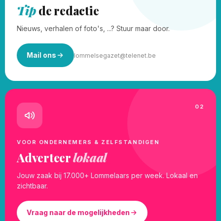
Tip
de redactie
Nieuws, verhalen of foto's, ...? Stuur maar door.
Mail ons
lommelsegazet@telenet.be
02
VOOR ONDERNEMERS & ZELFSTANDIGEN
Adverteer
lokaal
Jouw zaak bij 17.000+ Lommelaars per week. Lokaal en
zichtbaar.
Vraag naar de mogelijkheden