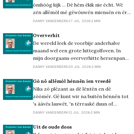
zeurderig. Dat laatste straalt uit naar mijn
ómhóóg kijk … Dè hém ëkik nie ècht. Wë
hele lichaam, naar '
zén allëmòl mè gëwóuwën miensën en ër
is ër génnë jénnën diejën dè gààw böllë’ës
DANNY VANDENBERK
27 JUL. 2026
2 MIN
kakt, zég ëkik alté. En dan bëdoel ëk nie
gààw ien dë bëteejë'ënis va rap, mè van
Oververhit
eedëlmitauwël.
De wereld leek de voorbije anderhalve
maand wel een grote hittegolfoven. In
mijn doorgaans oververhitte hersenpan
ontdekte ik nieuwe woorden in bestaande,
DANNY VANDENBERK
20 JUL. 2026
2 MIN
en dat zelfs terwijl ik naar de halve finale
van WK voetbal tussen Engeland en
Gò nö allëmòl hénnën ien vreedë
Argentinië zat te kijken in het gezelschap
Niks zó plëzant as dë lèntën en dë
van zatte Jean-Luc. Oververhit zijn
zóómër. Gë kunt wir na buitën hénnën tot
's ààvës lauwët, 'n tërraskë duun of
óóvërdag wa ien öwën hof wérrë'ën, dë
DANNY VANDENBERK
12 JUL. 2026
2 MIN
was dreujëgt schòn èn dën drauwëd
zóndër dè gë'm ien dë dreujëgkas moet
Uit de oude doos
stèè&