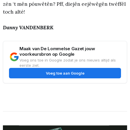
zén ‘t mën póuwëtën? Pff, diejën eejëwëgën twéffël
toch alté!
Danny VANDENBERK
Maak van De Lommelse Gazet jouw
voorkeursbron op Google
Voeg ons toe in Google zodat je ons nieuws altijd als
eerste ziet.
Voeg toe aan Google