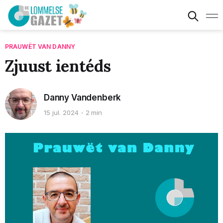
PRAUWËT VAN DANNY
Zjuust ientéds
Danny Vandenberk
15 jul. 2024
2 min