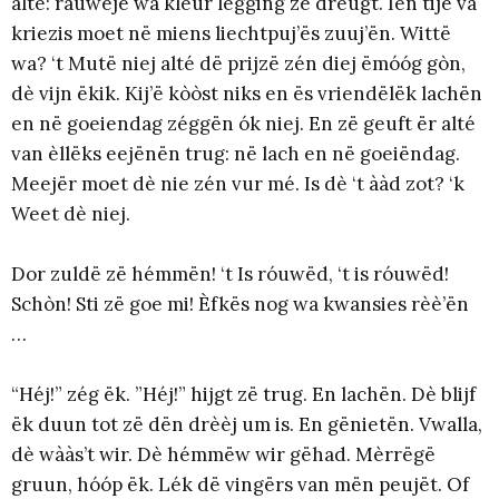
alté: rauwëjë wa kleur légging zë dreugt. Ien tijë va
kriezis moet në miens liechtpuj’ës zuuj’ën. Wittë
wa? ‘t Mutë niej alté dë prijzë zén diej ëmóóg gòn,
dè vijn ëkik. Kij’ë kòòst niks en ës vriendëlëk lachën
en në goeiendag zéggën ók niej. En zë geuft ër alté
van èllëks eejënën trug: në lach en në goeiëndag.
Meejër moet dè nie zén vur mé. Is dè ‘t ààd zot? ‘k
Weet dè niej.
Dor zuldë zë hémmën! ‘t Is róuwëd, ‘t is róuwëd!
Schòn! Sti zë goe mi! Èfkës nog wa kwansies rèè’ën
…
“Héj!” zég ëk. ”Héj!” hijgt zë trug. En lachën. Dè blijf
ëk duun tot zë dën drèèj um is. En gënietën. Vwalla,
dè wààs’t wir. Dè hémmëw wir gëhad. Mèrrëgë
gruun, hóóp ëk. Lék dë vingërs van mën peujët. Of