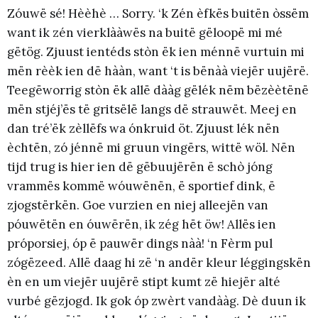
Zóuwë sé! Hèèhè … Sorry. ‘k Zén èfkës buitën òssëm
want ik zén vierklààwës na buitë gëloopë mi mé
gëtög. Zjuust ientéds stòn ëk ien ménnë vurtuin mi
mën rèèk ien dë hààn, want ‘t is bënàà viejër uujërë.
Teegëworrig stòn ëk allë dààg gëlék nëm bëzèètënë
mën stjéj’ës të gritsëlë langs dë strauwët. Meej en
dan tré’ëk zèllëfs wa ónkruid öt. Zjuust lék nën
èchtën, zó jénnë mi gruun vingërs, wittë wöl. Nën
tijd trug is hier ien dë gëbuujërën ë schò jóng
vrammës kommë wóuwënën, ë sportief dink, ë
zjogstërkën. Goe vurzien en niej alleejën van
póuwëtën en óuwërën, ik zég hët öw! Allës ien
próporsiej, óp ë pauwër dings nàà! ‘n Fèrm pul
zógëzeed. Allë daag hi zë ‘n andër kleur léggingskën
èn en um viejër uujërë stipt kumt zë hiejër alté
vurbé gëzjogd. Ik gok óp zwèrt vandààg. Dè duun ik