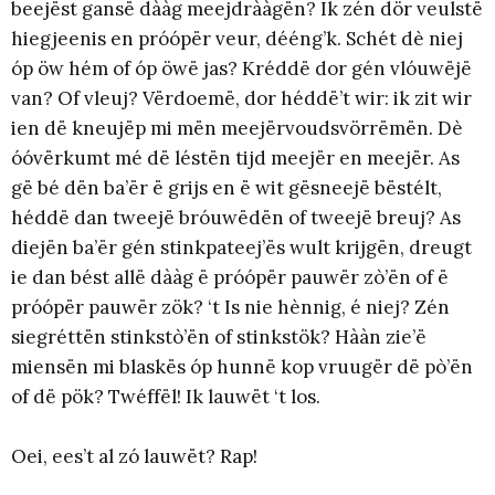
beejëst gansë dààg meejdrààgën? Ik zén dör veulstë
hiegjeenis en próópër veur, dééng’k. Schét dè niej
óp öw hém of óp öwë jas? Kréddë dor gén vlóuwëjë
van? Of vleuj? Vërdoemë, dor héddë’t wir: ik zit wir
ien dë kneujëp mi mën meejërvoudsvörrëmën. Dè
óóvërkumt mé dë léstën tijd meejër en meejër. As
gë bé dën ba’ër ë grijs en ë wit gësneejë bëstélt,
héddë dan tweejë bróuwëdën of tweejë breuj? As
diejën ba’ër gén stinkpateej’ës wult krijgën, dreugt
ie dan bést allë dààg ë próópër pauwër zò’ën of ë
próópër pauwër zök? ‘t Is nie hènnig, é niej? Zén
siegréttën stinkstò’ën of stinkstök? Hààn zie’ë
miensën mi blaskës óp hunnë kop vruugër dë pò’ën
of dë pök? Twéffël! Ik lauwët ‘t los.
Oei, ees’t al zó lauwët? Rap!