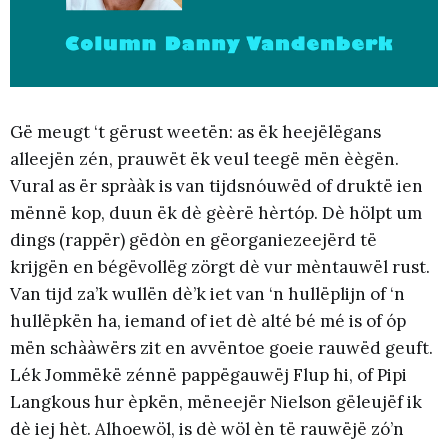
Gë meugt ‘t gërust weetën: as ëk heejëlëgans
alleejën zén, prauwët ëk veul teegë mën èègën.
Vural as ër sprààk is van tijdsnóuwëd of druktë ien
mënnë kop, duun ëk dè gèèrë hèrtóp. Dè hölpt um
dings (rappër) gëdòn en gëorganiezeejërd të
krijgën en bégëvollëg zörgt dè vur mèntauwël rust.
Van tijd za’k wullën dè’k iet van ‘n hullëplijn of ‘n
hullëpkën ha, iemand of iet dè alté bé mé is of óp
mën schààwërs zit en avvëntoe goeie rauwëd geuft.
Lék Jommëkë zénnë pappëgauwëj Flup hi, of Pipi
Langkous hur èpkën, mëneejër Nielson gëleujëf ik
dè iej hèt. Alhoewöl, is dè wöl èn të rauwëjë zó’n