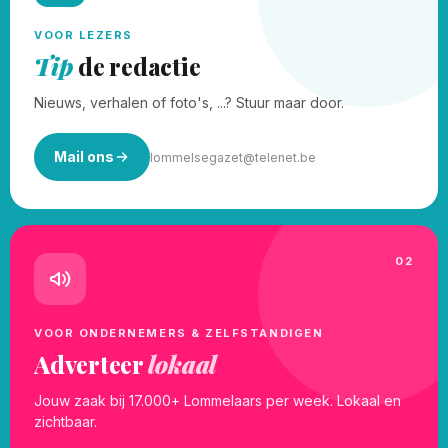
VOOR LEZERS
Tip
de redactie
Nieuws, verhalen of foto's, ...? Stuur maar door.
Mail ons
lommelsegazet@telenet.be
02
VOOR ONDERNEMERS & ZELFSTANDIGEN
Adverteer
lokaal
Jouw zaak bij 17.000+ Lommelaars per week. Lokaal en
zichtbaar.