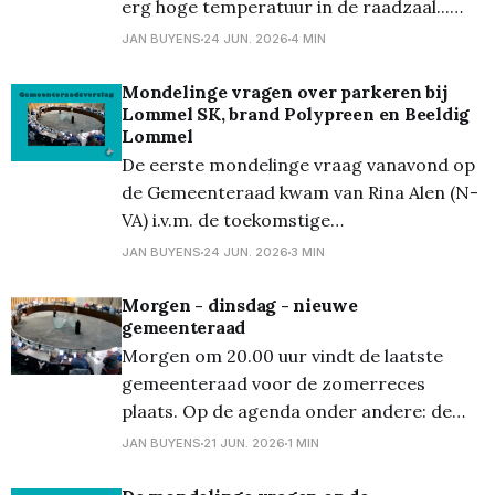
erg hoge temperatuur in de raadzaal...
(volgens de
Zoals steeds werd de raad gestart met de
JAN BUYENS
24 JUN. 2026
4 MIN
Raad van Maatschappelijk welzijn. Bij het
eerste punt i.v.m. Cipal kwam Kris
Mondelinge vragen over parkeren bij
Lommel SK, brand Polypreen en Beeldig
Verduyckt (Samen Vooruit) tussen. Hij had
Lommel
het vooral over
De eerste mondelinge vraag vanavond op
de Gemeenteraad kwam van Rina Alen (N-
VA) i.v.m. de toekomstige
parkeergelegenheid voor de
JAN BUYENS
24 JUN. 2026
3 MIN
thuiswedstrijden van Lommel SK. Ze vroeg
zich af of hier al over nagedacht werd.
Morgen - dinsdag - nieuwe
gemeenteraad
Burgemeester Bob Nijs (CD&V)
Morgen om 20.00 uur vindt de laatste
antwoordde dat er momenteel een studie
gemeenteraad voor de zomerreces
loopt omtrent
plaats. Op de agenda onder andere: de
concessie voor het organiseren van een
JAN BUYENS
21 JUN. 2026
1 MIN
kerstdorp, de jaarrekening van de stad en
het OCMW van 2025 en het jaarverslag