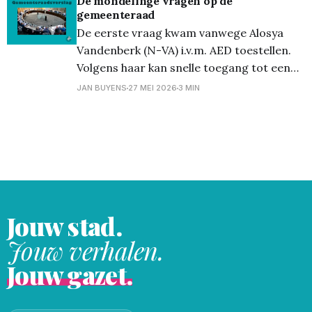
De mondelinge vragen op de
gemeenteraad
van IVA De Adelberg. Vanwege de
De eerste vraag kwam vanwege Alosya
oppositie zijn er slechts drie
Vandenberk (N-VA) i.v.m. AED toestellen.
Volgens haar kan snelle toegang tot een
toestel bij een hartstilstand levens redden,
JAN BUYENS
27 MEI 2026
3 MIN
maar zijn sommige AED’s vandaag enkel
bereikbaar tijdens openingsuren van
gebouwen of horecazaken. Schepen
Katrien Cools (CD&V) antwoordde dat er
Jouw stad.
Jouw verhalen.
Jouw gazet.