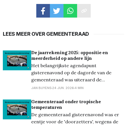
LEES MEER OVER GEMEENTERAAD
De jaarrekening 2025: oppositie en
meerderheid op andere lijn
Het belangrijkste agendapunt
gisterenavond op de dagorde van de
gemeenteraad was uiteraard de
voorstelling van de Rekening van 2025.
JAN BUYENS
24 JUN. 2026
4 MIN
Deze werd voorgesteld door bevoegd
schepen Sofie Mertens (CD&V).
Gemeenteraad onder tropische
temperaturen
Belangrijkste punt dat ze aanhaalde was
De gemeenteraad gisterenavond was er
de ondertussen alom gekende vergissing
eentje voor de 'doorzetters', wegens de
van 10 miljoen euro, die nu ‘amper’