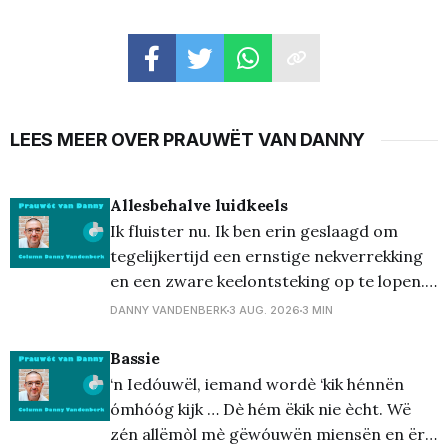
LEES MEER OVER PRAUWËT VAN DANNY
Allesbehalve luidkeels
Ik fluister nu. Ik ben erin geslaagd om
tegelijkertijd een ernstige nekverrekking
en een zware keelontsteking op te lopen.
Buiten hun specifieke, totaal niet
DANNY VANDENBERK
3 AUG. 2026
3 MIN
complementaire pijntjes, brengen beide
een eigen bijna ondraaglijke vorm van
Bassie
hoofdpijn teweeg, zowel stekend als
‘n Iedóuwël, iemand wordè ‘kik hénnën
zeurderig. Dat laatste straalt uit naar mijn
ómhóóg kijk … Dè hém ëkik nie ècht. Wë
hele lichaam, naar '
zén allëmòl mè gëwóuwën miensën en ër