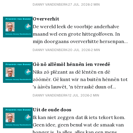
is ër génnë jénnën diejën dè gààw böllë’ës
DANNY VANDENBERK
27 JUL. 2026
2 MIN
kakt, zég ëkik alté. En dan bëdoel ëk nie
gààw ien dë bëteejë'ënis va rap, mè van
Oververhit
eedëlmitauwël.
De wereld leek de voorbije anderhalve
maand wel een grote hittegolfoven. In
mijn doorgaans oververhitte hersenpan
ontdekte ik nieuwe woorden in bestaande,
DANNY VANDENBERK
20 JUL. 2026
2 MIN
en dat zelfs terwijl ik naar de halve finale
van WK voetbal tussen Engeland en
Gò nö allëmòl hénnën ien vreedë
Argentinië zat te kijken in het gezelschap
Niks zó plëzant as dë lèntën en dë
van zatte Jean-Luc. Oververhit zijn
zóómër. Gë kunt wir na buitën hénnën tot
's ààvës lauwët, 'n tërraskë duun of
óóvërdag wa ien öwën hof wérrë'ën, dë
DANNY VANDENBERK
12 JUL. 2026
2 MIN
was dreujëgt schòn èn dën drauwëd
zóndër dè gë'm ien dë dreujëgkas moet
Uit de oude doos
stèè&
Ik kan niet zeggen dat ik iets tekort kom.
Geen idee, geen benul wat de smaak van
honger is. Ja alles, alles kan een mens