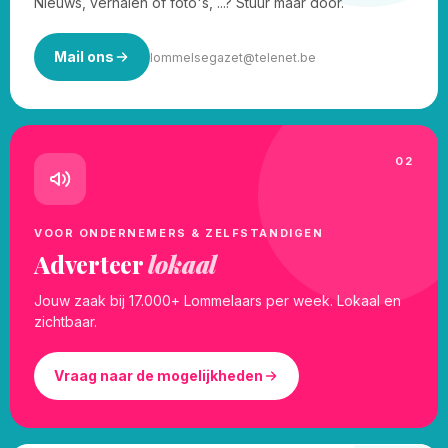
Nieuws, verhalen of foto's, ...? Stuur maar door.
Mail ons
lommelsegazet@telenet.be
02
VOOR ONDERNEMERS & ZELFSTANDIGEN
Adverteer
lokaal
Jouw zaak bij 17.000+ Lommelaars per week. Lokaal en
zichtbaar.
Vraag naar de mogelijkheden