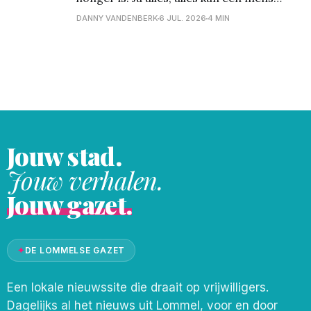
gelukkig maken. Een zingende merel, de
DANNY VANDENBERK
6 JUL. 2026
4 MIN
geur van de zee, de zon die doorbreekt,
een vers kopje thee ... De Snuffelmarkt in
Halen. Het klonk zo
Jouw stad.
Jouw verhalen.
Jouw gazet.
✦
DE LOMMELSE GAZET
Een lokale nieuwssite die draait op vrijwilligers.
Dagelijks al het nieuws uit Lommel, voor en door