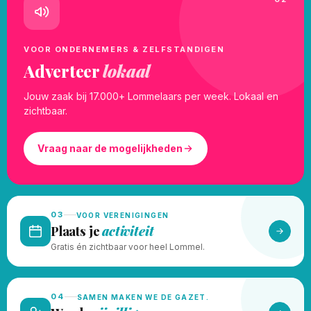
VOOR ONDERNEMERS & ZELFSTANDIGEN
Adverteer
lokaal
Jouw zaak bij 17.000+ Lommelaars per week. Lokaal en
zichtbaar.
Vraag naar de mogelijkheden
03
VOOR VERENIGINGEN
Plaats je
activiteit
Gratis én zichtbaar voor heel Lommel.
04
SAMEN MAKEN WE DE GAZET.