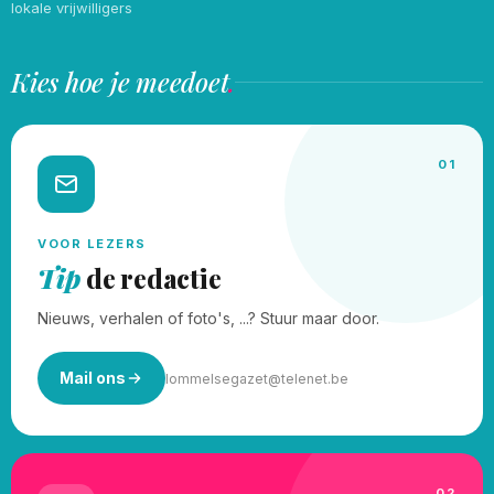
lokale vrijwilligers
Kies hoe je meedoet
.
01
VOOR LEZERS
Tip
de redactie
Nieuws, verhalen of foto's, ...? Stuur maar door.
Mail ons
lommelsegazet@telenet.be
02