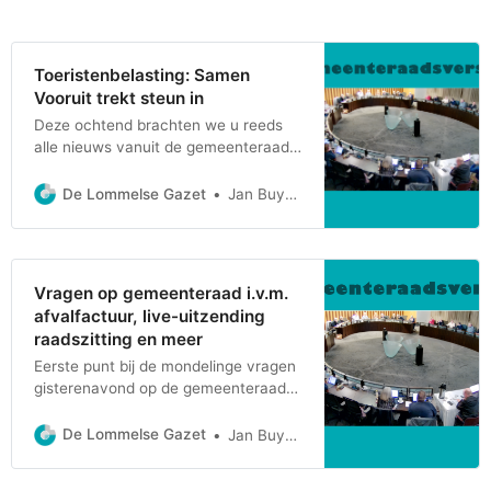
Toeristenbelasting: Samen
Vooruit trekt steun in
Deze ochtend brachten we u reeds
alle nieuws vanuit de gemeenteraad
van gisterenavond. Enkel het punt
van de toeristenbelasting ontbrak
De Lommelse Gazet
Jan Buyens
nog, dat krijgt u bij deze... De
mondelinge vraag hieromtrent werd
gesteld door de Samen Vooruit
fractie, bij monde van Kris Verduyckt.
Vragen op gemeenteraad i.v.m.
Hij had hieromtrent vanuit de sector
afvalfactuur, live-uitzending
meerdere negatieve
raadszitting en meer
Eerste punt bij de mondelinge vragen
gisterenavond op de gemeenteraad
betrof een motie i.v.m. de sociale
tussenkomst van de afvalfactuur voor
De Lommelse Gazet
Jan Buyens
gezinnen met verhoogde
tegemoetkoming. Het was Kris