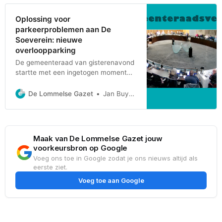
Verduyckt (Samen Vooruit) die in deze
tussenkwam. “Vooral in de categorie
Oplossing voor
mensen die recht hebben op een
parkeerproblemen aan De
verhoogde tegemoetkoming (2.
Soeverein: nieuwe
overloopparking
De gemeenteraad van gisterenavond
startte met een ingetogen moment
waarbij burgemeester Bob
Nijs (CD&V) de aanwezigen om één
De Lommelse Gazet
Jan Buyens
minuut stilte vroeg naar aanleiding
van het overlijden van de moeder van
Ruben Craeghs en de schoonmoeder
van voorzitter Mark De Vroede. De
Maak van De Lommelse Gazet jouw
zitting zélf startte met de Raad voor
voorkeursbron op Google
Maatschappelijk
Voeg ons toe in Google zodat je ons nieuws altijd als
eerste ziet.
Voeg toe aan Google