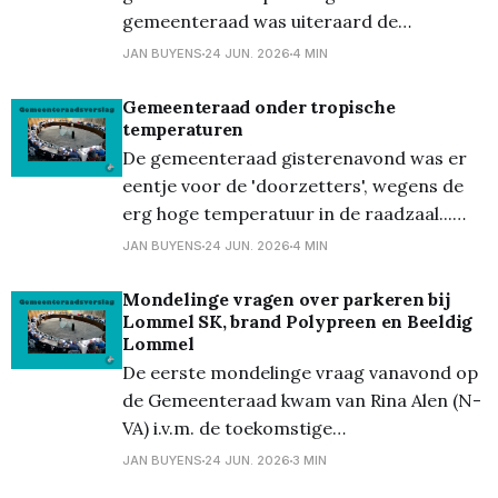
gemeenteraad was uiteraard de
voorstelling van de Rekening van 2025.
JAN BUYENS
24 JUN. 2026
4 MIN
Deze werd voorgesteld door bevoegd
schepen Sofie Mertens (CD&V).
Gemeenteraad onder tropische
temperaturen
Belangrijkste punt dat ze aanhaalde was
De gemeenteraad gisterenavond was er
de ondertussen alom gekende vergissing
eentje voor de 'doorzetters', wegens de
van 10 miljoen euro, die nu ‘amper’
erg hoge temperatuur in de raadzaal...
(volgens de
Zoals steeds werd de raad gestart met de
JAN BUYENS
24 JUN. 2026
4 MIN
Raad van Maatschappelijk welzijn. Bij het
eerste punt i.v.m. Cipal kwam Kris
Mondelinge vragen over parkeren bij
Lommel SK, brand Polypreen en Beeldig
Verduyckt (Samen Vooruit) tussen. Hij had
Lommel
het vooral over
De eerste mondelinge vraag vanavond op
de Gemeenteraad kwam van Rina Alen (N-
VA) i.v.m. de toekomstige
parkeergelegenheid voor de
JAN BUYENS
24 JUN. 2026
3 MIN
thuiswedstrijden van Lommel SK. Ze vroeg