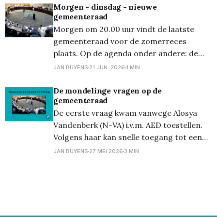
zich af of hier al over nagedacht werd.
Morgen - dinsdag - nieuwe
gemeenteraad
Burgemeester Bob Nijs (CD&V)
Morgen om 20.00 uur vindt de laatste
antwoordde dat er momenteel een studie
gemeenteraad voor de zomerreces
loopt omtrent
plaats. Op de agenda onder andere: de
concessie voor het organiseren van een
JAN BUYENS
21 JUN. 2026
1 MIN
kerstdorp, de jaarrekening van de stad en
het OCMW van 2025 en het jaarverslag
De mondelinge vragen op de
gemeenteraad
van IVA De Adelberg. Vanwege de
De eerste vraag kwam vanwege Alosya
oppositie zijn er slechts drie
Vandenberk (N-VA) i.v.m. AED toestellen.
Volgens haar kan snelle toegang tot een
toestel bij een hartstilstand levens redden,
JAN BUYENS
27 MEI 2026
3 MIN
maar zijn sommige AED’s vandaag enkel
bereikbaar tijdens openingsuren van
gebouwen of horecazaken. Schepen
Katrien Cools (CD&V) antwoordde dat er