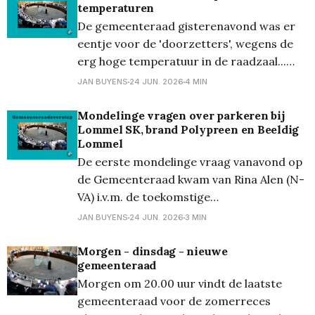
temperaturen
Belangrijkste punt dat ze aanhaalde was
De gemeenteraad gisterenavond was er
de ondertussen alom gekende vergissing
eentje voor de 'doorzetters', wegens de
van 10 miljoen euro, die nu ‘amper’
erg hoge temperatuur in de raadzaal...
(volgens de
Zoals steeds werd de raad gestart met de
JAN BUYENS
24 JUN. 2026
4 MIN
Raad van Maatschappelijk welzijn. Bij het
eerste punt i.v.m. Cipal kwam Kris
Mondelinge vragen over parkeren bij
Lommel SK, brand Polypreen en Beeldig
Verduyckt (Samen Vooruit) tussen. Hij had
Lommel
het vooral over
De eerste mondelinge vraag vanavond op
de Gemeenteraad kwam van Rina Alen (N-
VA) i.v.m. de toekomstige
parkeergelegenheid voor de
JAN BUYENS
24 JUN. 2026
3 MIN
thuiswedstrijden van Lommel SK. Ze vroeg
zich af of hier al over nagedacht werd.
Morgen - dinsdag - nieuwe
gemeenteraad
Burgemeester Bob Nijs (CD&V)
Morgen om 20.00 uur vindt de laatste
antwoordde dat er momenteel een studie
gemeenteraad voor de zomerreces
loopt omtrent