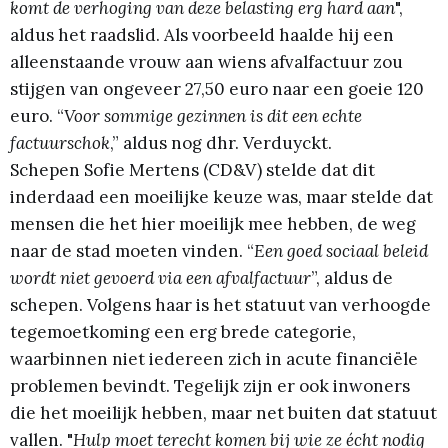
komt de verhoging van deze belasting erg hard aan
",
aldus het raadslid. Als voorbeeld haalde hij een
alleenstaande vrouw aan wiens afvalfactuur zou
stijgen van ongeveer 27,50 euro naar een goeie 120
euro. “
Voor sommige gezinnen is dit een echte
factuurschok
,” aldus nog dhr. Verduyckt.
Schepen Sofie Mertens (CD&V) stelde dat dit
inderdaad een moeilijke keuze was, maar stelde dat
mensen die het hier moeilijk mee hebben, de weg
naar de stad moeten vinden. “
Een goed sociaal beleid
wordt niet gevoerd via een afvalfactuur
”, aldus de
schepen. Volgens haar is het statuut van verhoogde
tegemoetkoming een erg brede categorie,
waarbinnen niet iedereen zich in acute financiële
problemen bevindt. Tegelijk zijn er ook inwoners
die het moeilijk hebben, maar net buiten dat statuut
vallen. "
Hulp moet terecht komen bij wie ze écht nodig