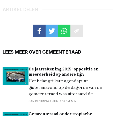
ARTIKEL DELEN
LEES MEER OVER GEMEENTERAAD
De jaarrekening 2025: oppositie en
meerderheid op andere lijn
Het belangrijkste agendapunt
gisterenavond op de dagorde van de
gemeenteraad was uiteraard de
voorstelling van de Rekening van 2025.
JAN BUYENS
24 JUN. 2026
4 MIN
Deze werd voorgesteld door bevoegd
schepen Sofie Mertens (CD&V).
Gemeenteraad onder tropische