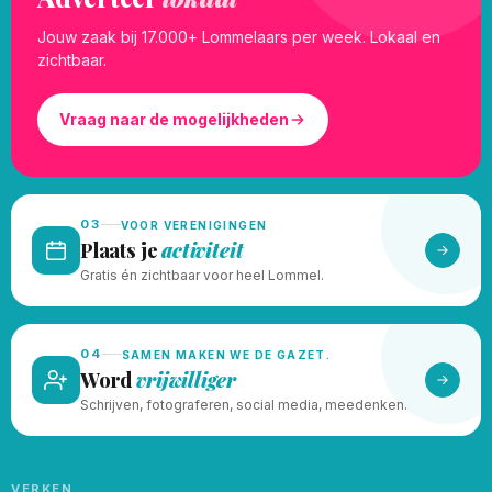
Jouw zaak bij 17.000+ Lommelaars per week. Lokaal en
zichtbaar.
Vraag naar de mogelijkheden
03
VOOR VERENIGINGEN
Plaats je
activiteit
Gratis én zichtbaar voor heel Lommel.
04
SAMEN MAKEN WE DE GAZET.
Word
vrijwilliger
Schrijven, fotograferen, social media, meedenken.
VERKEN