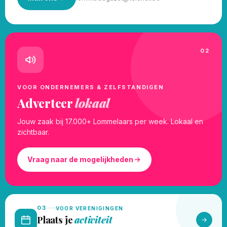
02
VOOR ONDERNEMERS & ZELFSTANDIGEN
Adverteer
lokaal
Jouw zaak bij 17.000+ Lommelaars per week. Lokaal en
zichtbaar.
Vraag naar de mogelijkheden
03
VOOR VERENIGINGEN
Plaats je
activiteit