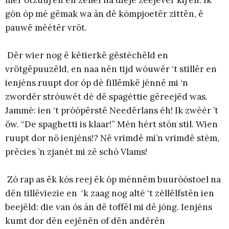
gòn óp mé gëmak wa án dë kómpjoetër zittën, ë
pauwë mèètër vröt.
Dër wier nog ë këtierkë gëstèchëld en
vrötgëpuuzëld, en naa nën tijd wóuwër ‘t stillër en
ienjéns ruupt dor óp dè fillëmkë jénnë mi ‘n
zwordër stróuwët dè dë spagéttie gëreejëd was.
Jammè: ien ‘t próópërstë Needërlans éh! Ik zwèèr ’t
öw. “De spaghetti is klaar!” Mén hért stón stil. Wien
ruupt dor nö ienjéns!? Në vrimdë mi’n vrimdë stèm,
prëcies ’n zjanét mi zë schò Vlams!
Zó rap as ëk kós reej ëk óp ménnëm buuróóstoel na
dën tillëviezie en ‘k zaag nog alté ‘t zèllëlfstën ien
beejëld: die van ós án dë toffël mi dë jóng. Ienjéns
kumt dor dën eejënën of dën andërën