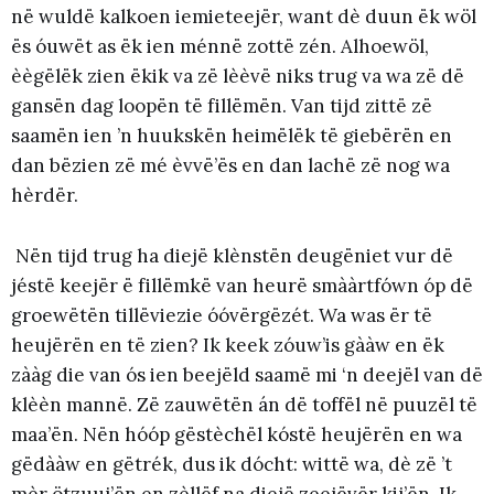
në wuldë kalkoen iemieteejër, want dè duun ëk wöl
ës óuwët as ëk ien ménnë zottë zén. Alhoewöl,
èègëlëk zien ëkik va zë lèèvë niks trug va wa zë dë
gansën dag loopën të fillëmën. Van tijd zittë zë
saamën ien ’n huukskën heimëlëk të giebërën en
dan bëzien zë mé èvvë’ës en dan lachë zë nog wa
hèrdër.
Nën tijd trug ha diejë klènstën deugëniet vur dë
jéstë keejër ë fillëmkë van heurë smààrtfówn óp dë
groewëtën tillëviezie óóvërgëzét. Wa was ër të
heujërën en të zien? Ik keek zóuw’is gààw en ëk
zààg die van ós ien beejëld saamë mi ‘n deejël van dë
klèèn mannë. Zë zauwëtën án dë toffël në puuzël të
maa’ën. Nën hóóp gëstèchël kóstë heujërën en wa
gëdààw en gëtrék, dus ik dócht: wittë wa, dè zë ’t
mèr ötzuuj’ën en zèllëf na diejë zeejëvër kij’ën. Ik