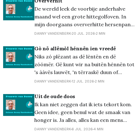
gààw ien dë bëteejë'ënis va rap, mè van
Oververhit
eedëlmitauwël.
De wereld leek de voorbije anderhalve
maand wel een grote hittegolfoven. In
mijn doorgaans oververhitte hersenpan
ontdekte ik nieuwe woorden in bestaande,
DANNY VANDENBERK
20 JUL. 2026
2 MIN
en dat zelfs terwijl ik naar de halve finale
van WK voetbal tussen Engeland en
Gò nö allëmòl hénnën ien vreedë
Argentinië zat te kijken in het gezelschap
Niks zó plëzant as dë lèntën en dë
van zatte Jean-Luc. Oververhit zijn
zóómër. Gë kunt wir na buitën hénnën tot
's ààvës lauwët, 'n tërraskë duun of
óóvërdag wa ien öwën hof wérrë'ën, dë
DANNY VANDENBERK
12 JUL. 2026
2 MIN
was dreujëgt schòn èn dën drauwëd
zóndër dè gë'm ien dë dreujëgkas moet
Uit de oude doos
stèè&
Ik kan niet zeggen dat ik iets tekort kom.
Geen idee, geen benul wat de smaak van
honger is. Ja alles, alles kan een mens
gelukkig maken. Een zingende merel, de
DANNY VANDENBERK
6 JUL. 2026
4 MIN
geur van de zee, de zon die doorbreekt,