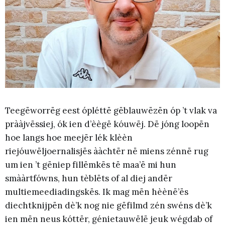
Teegëworrëg eest ópléttë gëblauwëzën óp ’t vlak va
prààjvëssiej, ók ien d’èègë kóuwëj. Dë jóng loopën
hoe langs hoe meejër lék klèèn
riejóuwëljoernalisjës ààchtër në miens zénnë rug
um ien ’t gëniep fillëmkës të maa’ë mi hun
smààrtfówns, hun tèblëts of al diej andër
multiemeediadingskës. Ik mag mën hèènë’ës
diechtknijpën dè’k nog nie gëfilmd zén swéns dè’k
ien mën neus kóttër, génietauwëlë jeuk wégdab of