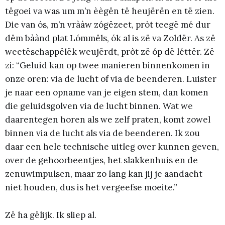
tëgoei va was um m’n èègën të heujërën en të zien.
Die van ós, m’n vrààw zógëzeet, pròt teegë mé dur
dëm bàànd plat Lómmëls, ók al is zë va Zoldër. As zë
weetëschappëlëk weujërdt, pròt zë óp dë léttër. Zë
zi: “Geluid kan op twee manieren binnenkomen in
onze oren: via de lucht of via de beenderen. Luister
je naar een opname van je eigen stem, dan komen
die geluidsgolven via de lucht binnen. Wat we
daarentegen horen als we zelf praten, komt zowel
binnen via de lucht als via de beenderen. Ik zou
daar een hele technische uitleg over kunnen geven,
over de gehoorbeentjes, het slakkenhuis en de
zenuwimpulsen, maar zo lang kan jij je aandacht
niet houden, dus is het vergeefse moeite.”
Zë ha gëlijk. Ik sliep al.