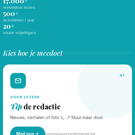
17.000+
wekelijkse lezers
500+
activiteiten / jaar
20+
lokale vrijwilligers
Kies hoe je meedoet
.
01
VOOR LEZERS
Tip
de redactie
Nieuws, verhalen of foto's, ...? Stuur maar door.
Mail ons
lommelsegazet@telenet.be