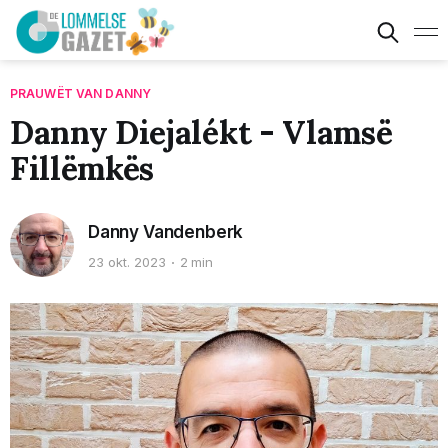
PRAUWËT VAN DANNY
Danny Diejalékt - Vlamsë
Fillëmkës
Danny Vandenberk
23 okt. 2023
2 min