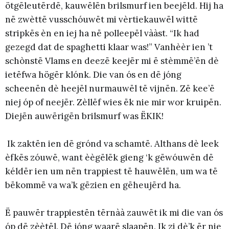
ötgëleutërdë, kauwëlën brilsmurf ien beejëld. Hij ha
në zwèttë vusschóuwët mi vèrtiekauwël wittë
stripkës èn en iej ha në polleepël vààst. “Ik had
gezegd dat de spaghetti klaar was!” Vanhèèr ien ’t
schònstë Vlams en deezë keejër mi ë stèmmë’ën dè
ietëfwa högër klónk. Die van ós en dë jóng
scheenën dè heejël nurmauwël të vijnën. Zë kee’ë
niej óp of neejër. Zèllëf wies ëk nie mir wor kruipën.
Diejën auwërigën brilsmurf was ËKIK!
Ik zaktën ien dë grónd va schamtë. Althans dè leek
èfkës zóuwë, want èègëlëk gieng ‘k gëwóuwën dë
kéldër ien um nën trappiest të hauwëlën, um wa të
bëkommë va wa’k gëzien en gëheujërd ha.
Ë pauwër trappiestën tërnàà zauwët ik mi die van ós
óp dë zèètël. Dë jóng waarë slaapën. Ik zi dè’k ër nie