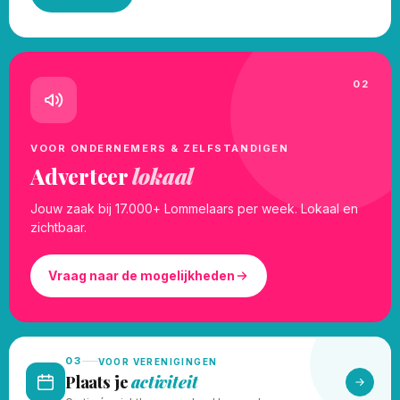
02
VOOR ONDERNEMERS & ZELFSTANDIGEN
Adverteer
lokaal
Jouw zaak bij 17.000+ Lommelaars per week. Lokaal en
zichtbaar.
Vraag naar de mogelijkheden
03
VOOR VERENIGINGEN
Plaats je
activiteit