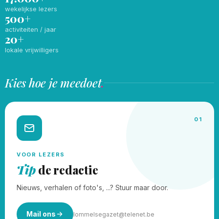
wekelijkse lezers
500+
activiteiten / jaar
20+
lokale vrijwilligers
Kies hoe je meedoet
.
01
VOOR LEZERS
Tip
de redactie
Nieuws, verhalen of foto's, ...? Stuur maar door.
Mail ons
lommelsegazet@telenet.be