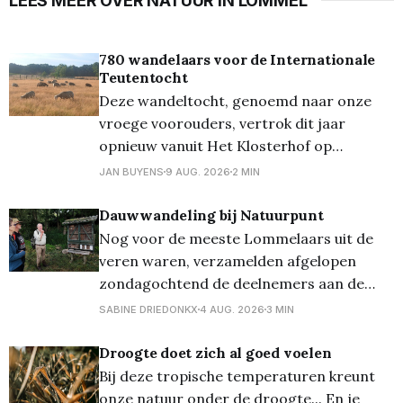
LEES MEER OVER NATUUR IN LOMMEL
780 wandelaars voor de Internationale
Teutentocht
Deze wandeltocht, genoemd naar onze
vroege voorouders, vertrok dit jaar
opnieuw vanuit Het Klosterhof op
Kattenbos. En uiteraard was het weer
JAN BUYENS
9 AUG. 2026
2 MIN
onze wandelvereniging Milieu2000 die de
organisator was... Om te vertellen waar
Dauwwandeling bij Natuurpunt
de naam Teuten vandaan komt, moeten
Nog voor de meeste Lommelaars uit de
we terug naar de 17de-18de eeuw. Het
veren waren, verzamelden afgelopen
waren kooplui die te
zondagochtend de deelnemers aan de
dauwwandeling van Natuurpunt Lommel
SABINE DRIEDONKX
4 AUG. 2026
3 MIN
zich al om 06 uur (!!!) voor een bijzondere
natuurbeleving. De wandeling, die volledig
Droogte doet zich al goed voelen
volzet was, viel samen met de
Bij deze tropische temperaturen kreunt
zonsopkomst en werd begeleid door
onze natuur onder de droogte... En je