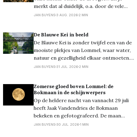
gidsen Sabine en Dirk. De ochtend
merkt dat al duidelijk, o.a. door de vele
bladeren die nu al vallen. Fotograaf Rowen
JAN BUYENS
3 AUG. 2026
2 MIN
Boons maakte er ook een reportage over,
prachtige foto's, iets minder prachtig
De Blauwe Kei in beeld
voor de natuur dus... 💡Vergeet ook niet
De Blauwe Kei is zonder twijfel een van de
uw
mooiste plekjes van Lommel, waar water,
natuur en gezelligheid elkaar ontmoeten.
En fotograaf Jan Thomas bezorgde ons
JAN BUYENS
31 JUL. 2026
2 MIN
een mooi reeksje foto's van deze locatie!
Het kabbelende kanaal, de historische sluis
Zomerse gloed boven Lommel: de
en de verbindingsbrug tussen Lommel en
Bokmaan in de schijnwerpers
Mol maken deze
Op de heldere nacht van vannacht 29 juli
heeft Jaak Vandendries de Bokmaan
bekeken en gefotografeerd. De maan
bereikte rond 23u30 haar hoogste punt in
JAN BUYENS
30 JUL. 2026
1 MIN
het zuiden en was prachtig zichtbaar