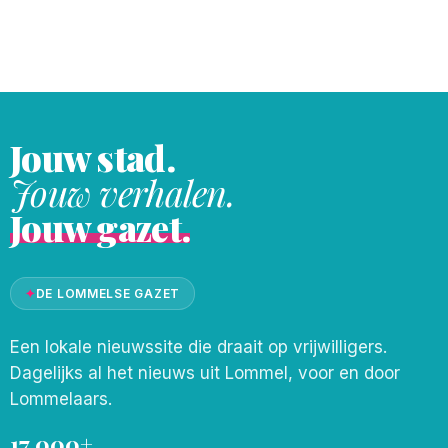
tegen de donkere achtergrond van de
nacht. Op de foto is de bijna volle maan te
zien met de
Jouw stad.
Jouw verhalen.
Jouw gazet.
✦
DE LOMMELSE GAZET
Een lokale nieuwssite die draait op vrijwilligers.
Dagelijks al het nieuws uit Lommel, voor en door
Lommelaars.
17.000+