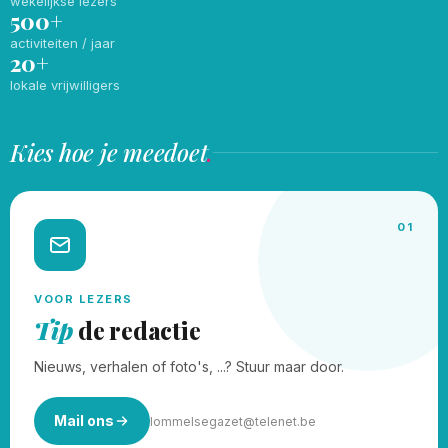
wekelijkse lezers
500+
activiteiten / jaar
20+
lokale vrijwilligers
Kies hoe je meedoet
.
01
VOOR LEZERS
Tip
de redactie
Nieuws, verhalen of foto's, ...? Stuur maar door.
Mail ons
lommelsegazet@telenet.be