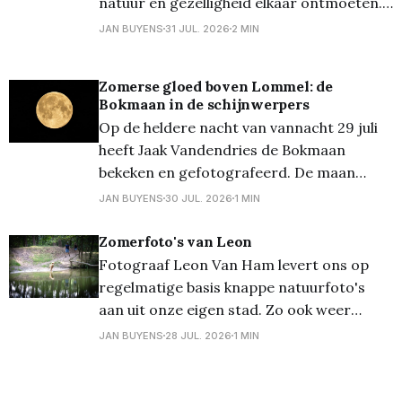
natuur en gezelligheid elkaar ontmoeten.
En fotograaf Jan Thomas bezorgde ons
JAN BUYENS
31 JUL. 2026
2 MIN
een mooi reeksje foto's van deze locatie!
Het kabbelende kanaal, de historische sluis
Zomerse gloed boven Lommel: de
en de verbindingsbrug tussen Lommel en
Bokmaan in de schijnwerpers
Mol maken deze
Op de heldere nacht van vannacht 29 juli
heeft Jaak Vandendries de Bokmaan
bekeken en gefotografeerd. De maan
bereikte rond 23u30 haar hoogste punt in
JAN BUYENS
30 JUL. 2026
1 MIN
het zuiden en was prachtig zichtbaar
tegen de donkere achtergrond van de
Zomerfoto's van Leon
nacht. Op de foto is de bijna volle maan te
Fotograaf Leon Van Ham levert ons op
zien met de
regelmatige basis knappe natuurfoto's
aan uit onze eigen stad. Zo ook weer
vandaag met een aantal foto's uit
JAN BUYENS
28 JUL. 2026
1 MIN
meerdere plaatsen. Meer foto's op Flickr