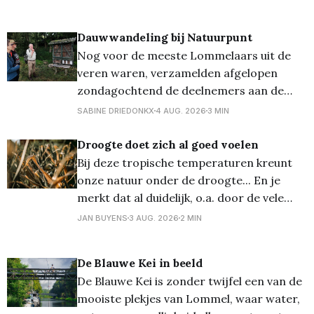
Dauwwandeling bij Natuurpunt
Nog voor de meeste Lommelaars uit de
veren waren, verzamelden afgelopen
zondagochtend de deelnemers aan de
dauwwandeling van Natuurpunt Lommel
SABINE DRIEDONKX
4 AUG. 2026
3 MIN
zich al om 06 uur (!!!) voor een bijzondere
natuurbeleving. De wandeling, die volledig
Droogte doet zich al goed voelen
volzet was, viel samen met de
Bij deze tropische temperaturen kreunt
zonsopkomst en werd begeleid door
onze natuur onder de droogte... En je
gidsen Sabine en Dirk. De ochtend
merkt dat al duidelijk, o.a. door de vele
bladeren die nu al vallen. Fotograaf Rowen
JAN BUYENS
3 AUG. 2026
2 MIN
Boons maakte er ook een reportage over,
prachtige foto's, iets minder prachtig
De Blauwe Kei in beeld
voor de natuur dus... 💡Vergeet ook niet
De Blauwe Kei is zonder twijfel een van de
uw
mooiste plekjes van Lommel, waar water,