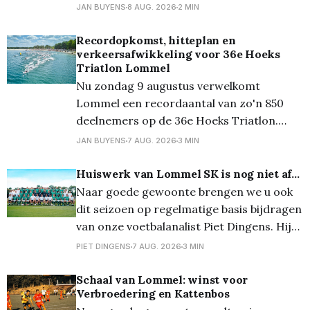
ze deden dat voortreffelijk want ze
JAN BUYENS
8 AUG. 2026
2 MIN
speelden gelijk, 1-1. Lommel kwam
zelfverzekerd op het veld en had de eerste
Recordopkomst, hitteplan en
verkeersafwikkeling voor 36e Hoeks
10 minuten het balbezit. Echte kansjes
Triatlon Lommel
kwamen
Nu zondag 9 augustus verwelkomt
Lommel een recordaantal van zo'n 850
deelnemers op de 36e Hoeks Triatlon.
Door de voorspelde tropische
JAN BUYENS
7 AUG. 2026
3 MIN
temperaturen neemt de organisatie extra
maatregelen om de wedstrijden veilig te
Huiswerk van Lommel SK is nog niet af...
laten verlopen. De kwart-, sprint- en
Naar goede gewoonte brengen we u ook
triotriatlon zijn volledig volzet en ook de
dit seizoen op regelmatige basis bijdragen
vernieuwde Just 4
van onze voetbalanalist Piet Dingens. Hij
fileerde voor ons de ploeg die het moet
PIET DINGENS
7 AUG. 2026
3 MIN
gaan waarmaken in de Jupiler Pro
League... Lee Johnson is een toffe pee.
Schaal van Lommel: winst voor
Verbroedering en Kattenbos
Laat daar geen twijfel over bestaan. Maar