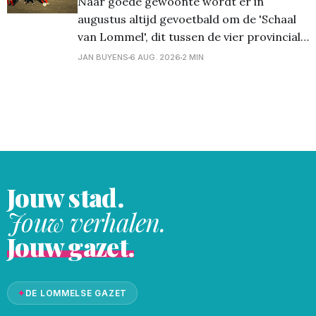
Naar goede gewoonte wordt er in
in HBvL bekijkt
augustus altijd gevoetbald om de 'Schaal
van Lommel', dit tussen de vier provinciale
Lommelse clubs. Vanavond stonden op het
JAN BUYENS
6 AUG. 2026
2 MIN
terrein van Lutlommel VV de halve finales
op het programma. En daarbij kwam
Verbroedering uit tegen Grenstrappers
Kolonie, en werd het 1-1,
Jouw stad.
Jouw verhalen.
Jouw gazet.
✦
DE LOMMELSE GAZET