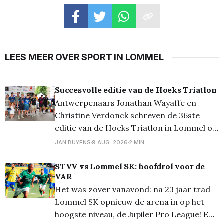
LEES MEER OVER SPORT IN LOMMEL
Succesvolle editie van de Hoeks Triatlon
Antwerpenaars Jonathan Wayaffe en
Christine Verdonck schreven de 36ste
editie van de Hoeks Triatlon in Lommel op
hun naam. De eerste Lommelaar werd
JAN BUYENS
9 AUG. 2026
2 MIN
Niels Vanhove op de vijfde plaats. De
sprinttriatlon werd gewonnen door
STVV vs Lommel SK: hoofdrol voor de
VAR
Wouter Vander Mast bij de heren, en door
Het was zover vanavond: na 23 jaar trad
Ine Wittevrongel bij de dames. Het werd
Lommel SK opnieuw de arena in op het
alweer
hoogste niveau, de Jupiler Pro League! En