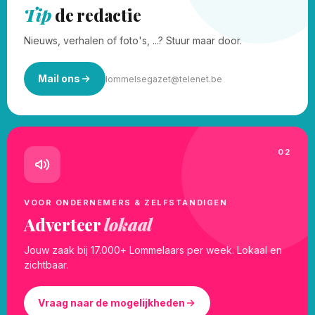
Tip
de redactie
Nieuws, verhalen of foto's, ...? Stuur maar door.
Mail ons
lommelsegazet@telenet.be
02
VOOR ONDERNEMERS & ZELFSTANDIGEN
Adverteer
lokaal
Jouw zaak bij 17.000+ Lommelaars per week. Lokaal en
zichtbaar.
Vraag naar de mogelijkheden