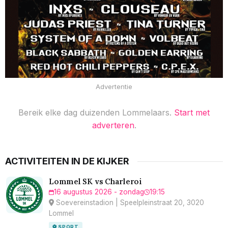
Advertentie
Bereik elke dag duizenden Lommelaars.
Start met
adverteren
.
ACTIVITEITEN IN DE KIJKER
Lommel SK vs Charleroi
16 augustus 2026 - zondag
19:15
Soevereinstadion | Speelpleinstraat 20, 3020
Lommel
⚽ SPORT