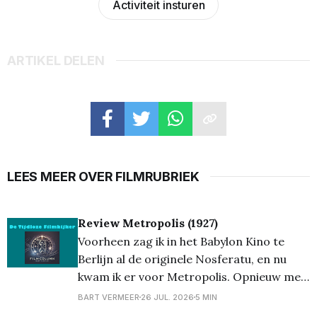
Activiteit insturen
ARTIKEL DELEN
LEES MEER OVER FILMRUBRIEK
Review Metropolis (1927)
Voorheen zag ik in het Babylon Kino te
Berlijn al de originele Nosferatu, en nu
kwam ik er voor Metropolis. Opnieuw met
orkestbegeleiding. Naast me zat Jack, een
BART VERMEER
26 JUL. 2026
5 MIN
Texaan uit Austin, die film en journalistiek