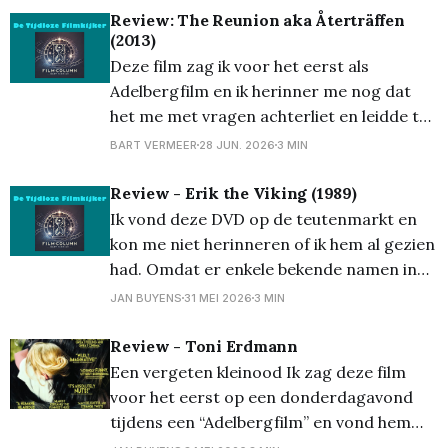
studeerde. Na zijn eerste jaar kon hij film
Review: The Reunion aka Återträffen
(2013)
als optie nemen. Was dit in mijn
Deze film zag ik voor het eerst als
Adelbergfilm en ik herinner me nog dat
het me met vragen achterliet en leidde tot
pittige nagesprekken. Nu ik hem
BART VERMEER
28 JUN. 2026
3 MIN
terugvond op DVD en het op een
oververhitte nacht afspeelde, deed het dit
Review - Erik the Viking (1989)
opnieuw. “The Reunion” gaat over een
Ik vond deze DVD op de teutenmarkt en
klasreünie twintig jaar
kon me niet herinneren of ik hem al gezien
had. Omdat er enkele bekende namen in
zitten en het me een ondergesneeuwde
JAN BUYENS
31 MEI 2026
3 MIN
film lijkt, wilde ik het toch de nodige
aandacht geven. Erik the Viking is een
Review - Toni Erdmann
avontuurlijke komedie die zich afspeelt
Een vergeten kleinood Ik zag deze film
voor het eerst op een donderdagavond
tijdens een “Adelbergfilm” en vond hem
terug in de bibliotheek van Lommel. Deze