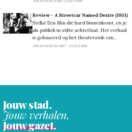
JAN BUYENS
3 MEI 2026
3 MIN
Duitse film werd in 2016 genomineerd
voor de oscar "beste buitenlandse film",
Review - A Streetcar Named Desire (1951)
maar moest de duimen afleggen voor het
Stella! Een film die hard binnenkomt, en je
eveneens sterke “The
als publiek in stilte achterlaat. Het verhaal
is gebaseerd op het theaterstuk van
Tennessee Williams. Wat je ziet aan de
JAN BUYENS
29 MRT. 2026
3 MIN
film, het speelt zich op twee locaties af, in
het huis van Stanley Kowalski en zijn vrouw
Stella – in een arme buurt
Jouw stad.
Jouw verhalen.
Jouw gazet.