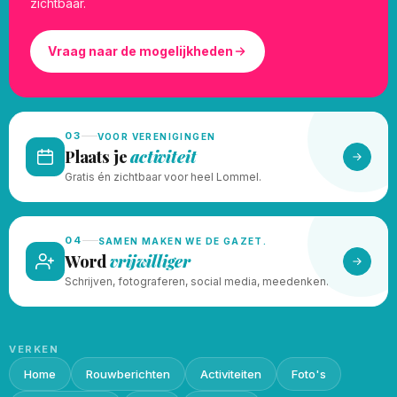
zichtbaar.
Vraag naar de mogelijkheden
03
VOOR VERENIGINGEN
Plaats je
activiteit
Gratis én zichtbaar voor heel Lommel.
04
SAMEN MAKEN WE DE GAZET.
Word
vrijwilliger
Schrijven, fotograferen, social media, meedenken.
VERKEN
Home
Rouwberichten
Activiteiten
Foto's