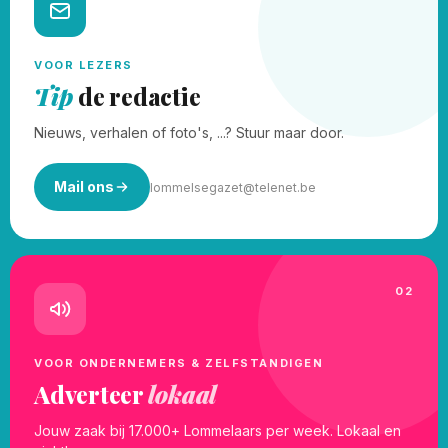
VOOR LEZERS
Tip
de redactie
Nieuws, verhalen of foto's, ...? Stuur maar door.
Mail ons
lommelsegazet@telenet.be
02
VOOR ONDERNEMERS & ZELFSTANDIGEN
Adverteer
lokaal
Jouw zaak bij 17.000+ Lommelaars per week. Lokaal en