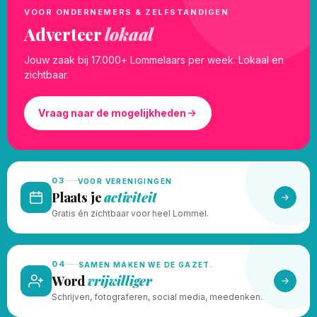
VOOR ONDERNEMERS & ZELFSTANDIGEN
Adverteer
lokaal
Jouw zaak bij 17.000+ Lommelaars per week. Lokaal en
zichtbaar.
Vraag naar de mogelijkheden
03
VOOR VERENIGINGEN
Plaats je
activiteit
Gratis én zichtbaar voor heel Lommel.
04
SAMEN MAKEN WE DE GAZET.
Word
vrijwilliger
Schrijven, fotograferen, social media, meedenken.