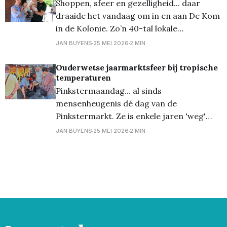
de 35ste keer georganiseerd door
Shoppen, sfeer en gezelligheid... daar
draaide het vandaag om in en aan De Kom
in de Kolonie. Zo’n 40-tal lokale
ondernemers bundelden hun krachten
JAN BUYENS
25 MEI 2026
2 MIN
voor een uniek shopevent met een divers
aanbod. Van mode tot interieur, van
Ouderwetse jaarmarktsfeer bij tropische
temperaturen
lekkers tot verrassende cadeaus – er was
Pinkstermaandag... al sinds
écht voor ieder wat wils!
mensenheugenis dé dag van de
Pinkstermarkt. Ze is enkele jaren 'weg'
geweest, maar sinds kort is ze terug, en
JAN BUYENS
25 MEI 2026
2 MIN
gelukkig maar. Want het is nog steeds één
van dé feestjes hier in het centrum. Niet
alleen de markt, maar zeker de horeca
errond. En we