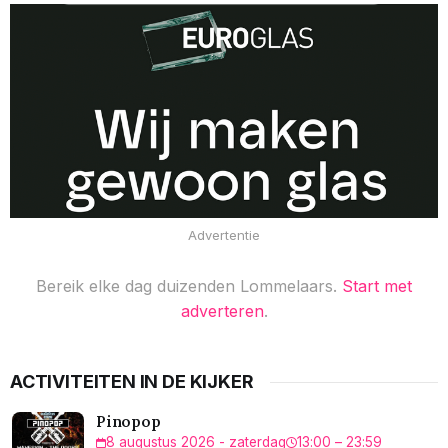
Advertentie
Bereik elke dag duizenden Lommelaars.
Start met
adverteren
.
ACTIVITEITEN IN DE KIJKER
Pinopop
8 augustus 2026 - zaterdag
13:00 – 23:59