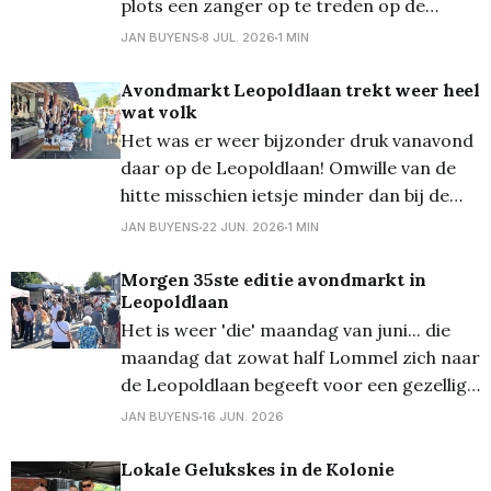
plots een zanger op te treden op de
wekelijkse woensdagmarkt. Zanger Jimmy
JAN BUYENS
8 JUL. 2026
1 MIN
zong er de ziel uit zijn lijf met allemaal
bekende deuntjes, en dit tot jolijt van
Avondmarkt Leopoldlaan trekt weer heel
wat volk
velen...
Het was er weer bijzonder druk vanavond
daar op de Leopoldlaan! Omwille van de
hitte misschien ietsje minder dan bij de
vorige edities, maar het bleef erg gezellig
JAN BUYENS
22 JUN. 2026
1 MIN
flanneren tussen de kramen door...
Morgen 35ste editie avondmarkt in
Leopoldlaan
Het is weer 'die' maandag van juni... die
maandag dat zowat half Lommel zich naar
de Leopoldlaan begeeft voor een gezellige
avondmarkt. En 'die' maandag is morgen!
JAN BUYENS
16 JUN. 2026
Morgen tussen 17u30 en 22u00 kan u er
terecht! Deze wordt ondertussen al voor
Lokale Gelukskes in de Kolonie