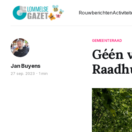
Rouwberichten
Activitei
GEMEENTERAAD
Géén 
Raadh
Jan Buyens
27 sep. 2023
1 min