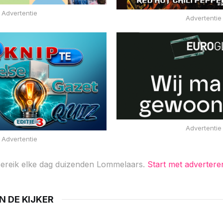
Advertentie
Advertentie
Advertentie
Advertentie
ereik elke dag duizenden Lommelaars.
Start met advertere
IN DE KIJKER