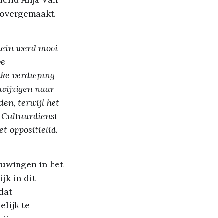
 overgemaakt.
plein werd mooi
we
lke verdieping
wijzigen naar
en, terwijl het
e Cultuurdienst
t oppositielid.
ouwingen in het
jk in dit
dat
elijk te