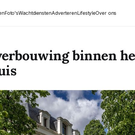
ten
Foto's
Wachtdiensten
Adverteren
Lifestyle
Over ons
verbouwing binnen he
uis