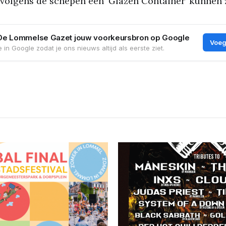
volgens de schepen een ‘Glazen Container’ kunnen z
De Lommelse Gazet jouw voorkeursbron op Google
Voeg
 in Google zodat je ons nieuws altijd als eerste ziet.