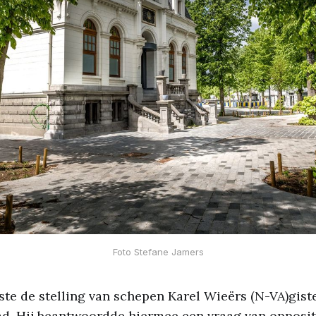
Foto Stefane Jamers
te de stelling van schepen Karel Wieërs (N-VA)gis
d. Hij beantwoordde hiermee een vraag van opposit