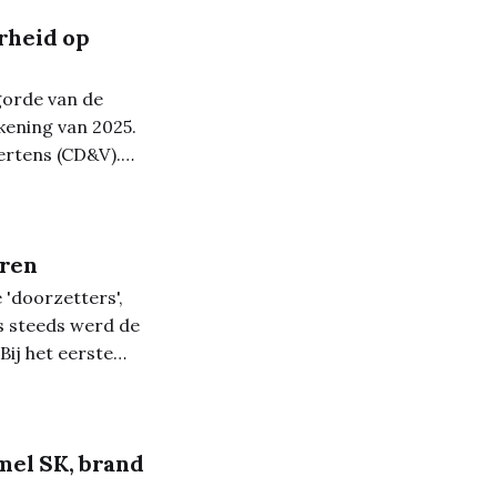
rheid op
gorde van de
kening van 2025.
ertens (CD&V).
en alom gekende
de
uren
'doorzetters',
s steeds werd de
Bij het eerste
ussen. Hij had het
mel SK, brand