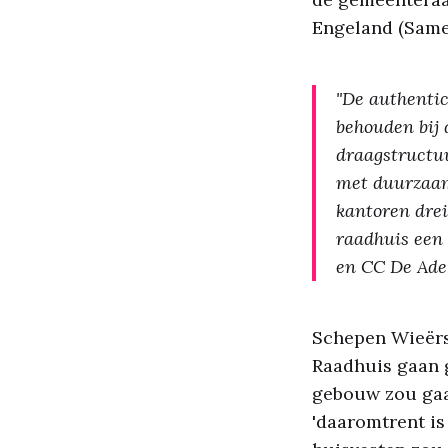
Engeland (Same
"De authentic
behouden bij
draagstructuu
met duurzaam 
kantoren drei
raadhuis een 
en CC De Adel
Schepen Wieërs 
Raadhuis gaan g
gebouw zou gaan
'daaromtrent is 