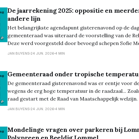
De jaarrekening 2025: oppositie en meerde
andere lijn
Het belangrijkste agendapunt gisterenavond op de da
gemeenteraad was uiteraard de voorstelling van de Re
Deze werd voorgesteld door bevoegd schepen Sofie M
Belangrijkste punt dat ze aanhaalde was de ondertuss
JAN BUYENS
24 JUN. 2026
4 MIN
vergissing van 10 miljoen euro, die nu ‘amper’ (volgens 
Gemeenteraad onder tropische temperat
De gemeenteraad gisterenavond was er eentje voor de 
wegens de erg hoge temperatuur in de raadzaal... Zoal
raad gestart met de Raad van Maatschappelijk welzijn. 
punt i.v.m. Cipal kwam Kris Verduyckt (Samen Vooruit) t
JAN BUYENS
24 JUN. 2026
4 MIN
vooral over
Mondelinge vragen over parkeren bij Lom
Polypreen en Beeldig Lommel