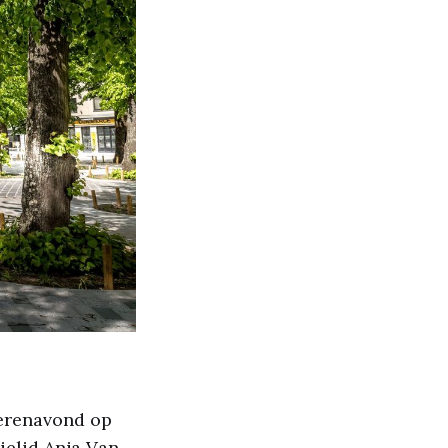
terenavond op
ielid Anja Van