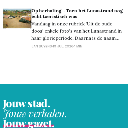
gemeenschap, honderd jaar geleden, was
hij in ons dorp een meer dan bepalend
Op herhaling... Toen het Lunastrand nog
écht toeristisch was
figuur. Hij was zowat bij alles wat in de
Vandaag in onze rubriek 'Uit de oude
parochie gebeurde betrokken. Ik ben
doos' enkele foto's van het Lunastrand in
haar glorieperiode. Daarna is de naam
veranderd en ook de eigenaar, en betrok
JAN BUYENS
19 JUL. 2026
1 MIN
Fedasil een groot deel van het park voor
haar asielzoekers.
Jouw stad.
Jouw verhalen.
Jouw gazet.