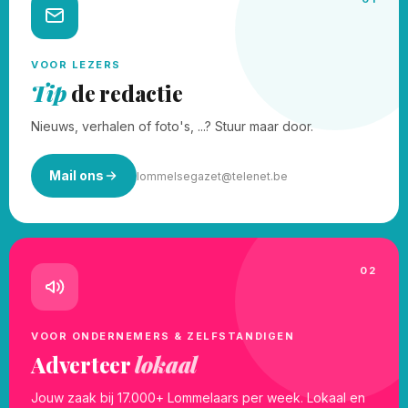
VOOR LEZERS
Tip
de redactie
Nieuws, verhalen of foto's, ...? Stuur maar door.
Mail ons
lommelsegazet@telenet.be
02
VOOR ONDERNEMERS & ZELFSTANDIGEN
Adverteer
lokaal
Jouw zaak bij 17.000+ Lommelaars per week. Lokaal en