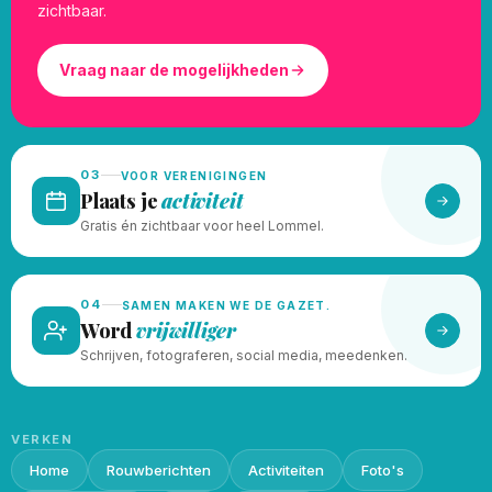
zichtbaar.
Vraag naar de mogelijkheden
03
VOOR VERENIGINGEN
Plaats je
activiteit
Gratis én zichtbaar voor heel Lommel.
04
SAMEN MAKEN WE DE GAZET.
Word
vrijwilliger
Schrijven, fotograferen, social media, meedenken.
VERKEN
Home
Rouwberichten
Activiteiten
Foto's