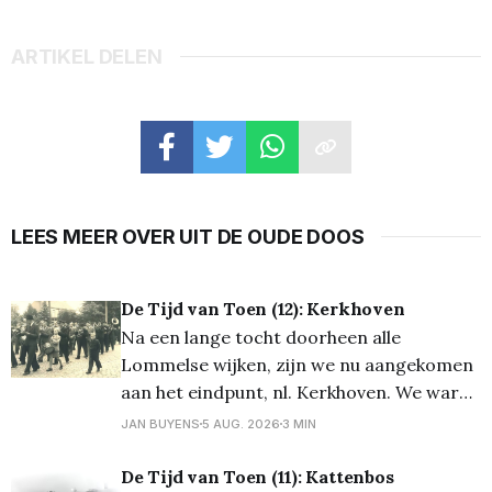
ARTIKEL DELEN
LEES MEER OVER UIT DE OUDE DOOS
De Tijd van Toen (12): Kerkhoven
Na een lange tocht doorheen alle
Lommelse wijken, zijn we nu aangekomen
aan het eindpunt, nl. Kerkhoven. We waren
heel wat weken geleden van start gegaan
JAN BUYENS
5 AUG. 2026
3 MIN
op de Kolonie, maar bereikten nu de
eindmeet... Net zoals tijdens de vorige
De Tijd van Toen (11): Kattenbos