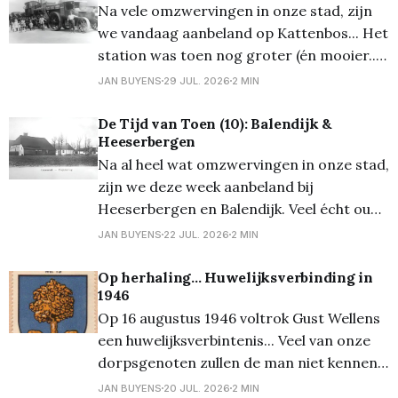
edities laten we vooral de beelden
Na vele omzwervingen in onze stad, zijn
spreken, de oude zijn zoals
we vandaag aanbeland op Kattenbos... Het
station was toen nog groter (én mooier...)
en er waren toen ook nog twee sporen!
JAN BUYENS
29 JUL. 2026
2 MIN
Aan de overweg waren er geen
slagbomen, maar een rolpoort. En het
De Tijd van Toen (10): Balendijk &
Heeserbergen
hotel aldaar werd uitgebaat door Fien
Na al heel wat omzwervingen in onze stad,
Dufour. Het klooster met
zijn we deze week aanbeland bij
Heeserbergen en Balendijk. Veel écht oude
foto's zijn er zeker van Heeserbergen
JAN BUYENS
22 JUL. 2026
2 MIN
niet, aangezien deze wijk pas in de jaren
'70 van vorige eeuw ontstond. Wat we wel
Op herhaling... Huwelijksverbinding in
1946
hebben van Heeserbergen is een
Op 16 augustus 1946 voltrok Gust Wellens
een huwelijksverbintenis... Veel van onze
dorpsgenoten zullen de man niet kennen.
Maar in een overwegend katholieke
JAN BUYENS
20 JUL. 2026
2 MIN