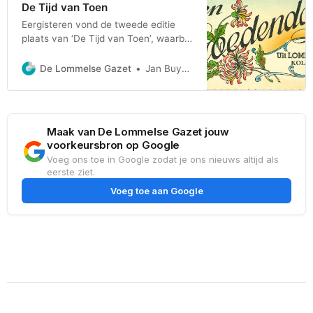
De Tijd van Toen
Eergisteren vond de tweede editie
plaats van ‘De Tijd van Toen’, waarbij
een mooi overzicht werd gegeven
van de grote veranderingen in de
De Lommelse Gazet
Jan Buyens
verschillende wijken. Lees ook ons
verslag van eergisteren hier. En zoals
we al meldden: de zaal zat helemaal
vol, en er was nog een erg grote
Maak van De Lommelse Gazet jouw
vraag
voorkeursbron op Google
Voeg ons toe in Google zodat je ons nieuws altijd als
eerste ziet.
Voeg toe aan Google