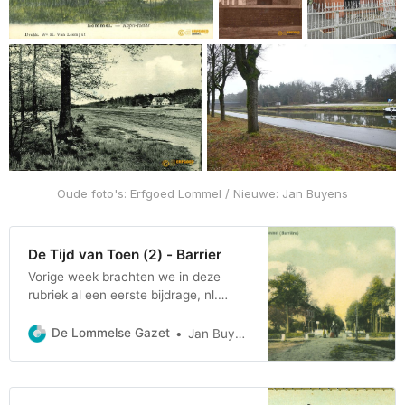
Oude foto's: Erfgoed Lommel / Nieuwe: Jan Buyens
De Tijd van Toen (2) - Barrier
Vorige week brachten we in deze
rubriek al een eerste bijdrage, nl.
omtrent de Kolonie. Vandaag
bevinden we ons in de Barrier, en ook
De Lommelse Gazet
Jan Buyens
daarover wist Toon Vanduffel tijdens
de voorstelling van ‘de Tijd van Toen’
héél wat te vertellen. Zo had hij het
o.a. over de kerk van