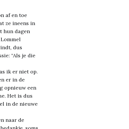
on af en toe
t ze ineens in
at hun dagen
in Lommel
indt, dus
ie: “Als je die
 ik er niet op.
n er in de
oeg opnieuw een
e. Het is dus
el in de nieuwe
en naar de
 bedankje, soms