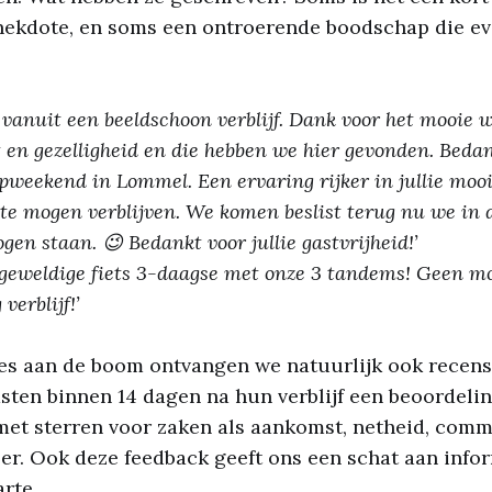
ekdote, en soms een ontroerende boodschap die eve
vanuit een beeldschoon verblijf. Dank voor het mooie 
 en gezelligheid en die hebben we hier gevonden. Bedan
weekend in Lommel. Een ervaring rijker in jullie moo
te mogen verblijven. We komen beslist terug nu we in
en staan. 😉 Bedankt voor jullie gastvrijheid!’
geweldige fiets 3-daagse met onze 3 tandems! Geen m
verblijf!’
es aan de boom ontvangen we natuurlijk ook recensi
ten binnen 14 dagen na hun verblijf een beoordelin
et sterren voor zaken als aankomst, netheid, commu
eer. Ook deze feedback geeft ons een schat aan inf
rte.