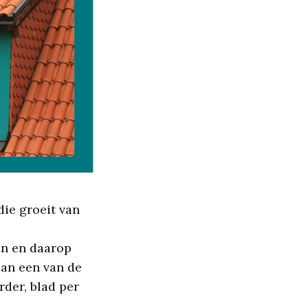
die groeit van
en en daarop
an een van de
der, blad per