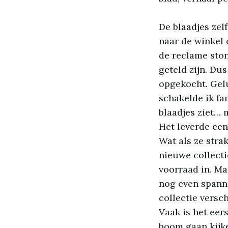
De blaadjes zelf
naar de winkel 
de reclame ston
geteld zijn. Du
opgekocht. Gelu
schakelde ik fam
blaadjes ziet…
Het leverde een
Wat als ze stra
nieuwe collecti
voorraad in. Ma
nog even spanne
collectie versch
Vaak is het eer
boom gaan kijk