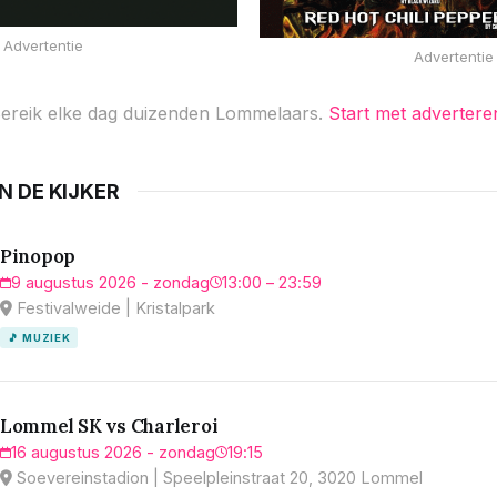
Advertentie
Advertentie
ereik elke dag duizenden Lommelaars.
Start met advertere
IN DE KIJKER
Pinopop
9 augustus 2026 - zondag
13:00 – 23:59
Festivalweide | Kristalpark
🎵 MUZIEK
Lommel SK vs Charleroi
16 augustus 2026 - zondag
19:15
Soevereinstadion | Speelpleinstraat 20, 3020 Lommel