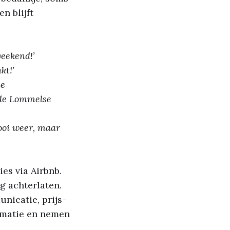
n blijft
weekend!’
kt!’
ie
 de Lommelse
ooi weer, maar
es via Airbnb.
g achterlaten.
nicatie, prijs-
ormatie en nemen