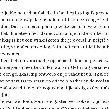
 zijn kleine cadeaulabels. In het begin ging ik gewo
om een nieuw pakje te halen tot ik op een dag zag da
den. Dat is meestal geen goed teken; dan weet je d
s heb ik meteen het kleine voorraadje in de winkel 
kkig is het een winkelketen die je overal in België v
ilie, vrienden en collega’s in met een duidelijke miss
 meenemen!”
 bescheiden voorraadje op, maar helemaal gerust was
ks nergens meer te vinden waren? Gelukkig verschee
e een gelijkaardig ontwerp en je raadt het al; ik sl
ar ondertussen staan ook deze blaadjes in de reclam
nd afwachten of er nog een gelijkaardig cadeaulab
ijnt.
ste wat we doen, zodra de gasten vertrokken zijn, ev
en. Wat hebben ze geschreven? Soms is het een kort