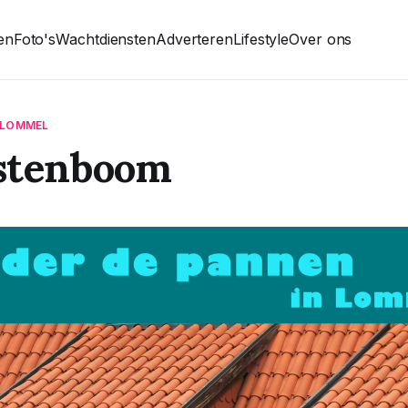
ten
Foto's
Wachtdiensten
Adverteren
Lifestyle
Over ons
N LOMMEL
stenboom