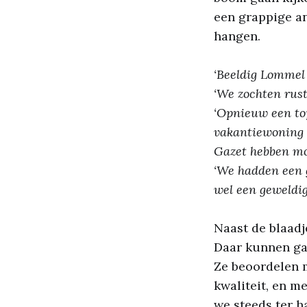
een grappige an
hangen.
‘Beeldig Lommel 
‘We zochten rust
‘Opnieuw een top
vakantiewoning 
Gazet hebben mog
‘We hadden een 
wel een geweldig 
Naast de blaadj
Daar kunnen gas
Ze beoordelen m
kwaliteit, en m
we steeds ter ha