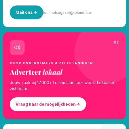
Mail ons
lommelsegazet@telenet.be
02
VOOR ONDERNEMERS & ZELFSTANDIGEN
Adverteer
lokaal
Jouw zaak bij 17.000+ Lommelaars per week. Lokaal en
zichtbaar.
Vraag naar de mogelijkheden