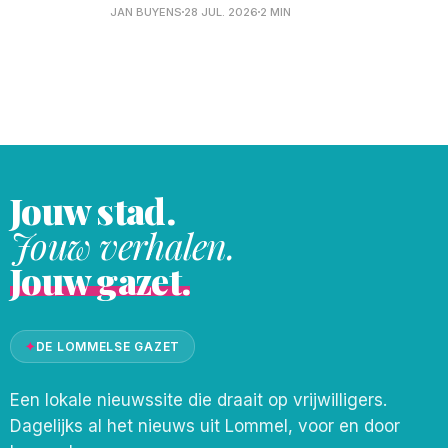
we u reeds foto's van de receptie op
JAN BUYENS
28 JUL. 2026
2 MIN
vrijdagavond, en ook brachten we al héél
wat foto's van het 'Fiets 'm erin'
evenement van
Jouw stad.
Jouw verhalen.
Jouw gazet.
✦
DE LOMMELSE GAZET
Een lokale nieuwssite die draait op vrijwilligers.
Dagelijks al het nieuws uit Lommel, voor en door