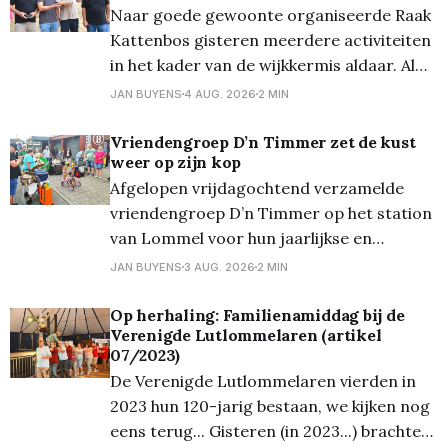
Naar goede gewoonte organiseerde Raak
65 meisjes
Kattenbos gisteren meerdere activiteiten
in het kader van de wijkkermis aldaar. Al
even traditioneel werd van start gegaan
JAN BUYENS
4 AUG. 2026
2 MIN
met de bekende snoepkesrace, waarbij
eerst de 1 tot 3-jarigen en nadien de 4 tot
​Vriendengroep D’n Timmer zet de kust
weer op zijn kop
6-jaringen zoveel mogelijk snoep moesten
Afgelopen vrijdagochtend verzamelde
verzamelen op een parcours (waar
vriendengroep D’n Timmer op het station
van Lommel voor hun jaarlijkse en
inmiddels traditionele uitstap naar de
JAN BUYENS
3 AUG. 2026
2 MIN
kust. Gewapend met verse
chocoladebroodjes, knapperige croissants
Op herhaling: Familienamiddag bij de
Verenigde Lutlommelaren (artikel
én voor de liefhebbers al een vloeibaar
07/2023)
ontbijt – de welbekende 'glazen boterham'
De Verenigde Lutlommelaren vierden in
– stapte de bende welgemoed de trein op
2023 hun 120-jarig bestaan, we kijken nog
richting
eens terug... Gisteren (in 2023...) brachten