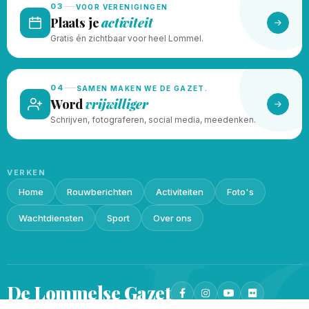
03
VOOR VERENIGINGEN
Plaats je
activiteit
Gratis én zichtbaar voor heel Lommel.
04
SAMEN MAKEN WE DE GAZET.
Word
vrijwilliger
Schrijven, fotograferen, social media, meedenken.
VERKEN
Home
Rouwberichten
Activiteiten
Foto's
Wachtdiensten
Sport
Over ons
De Lommelse
Gazet