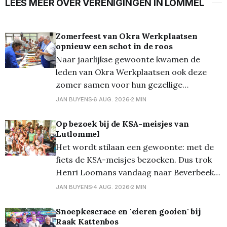
LEES MEER OVER VERENIGINGEN IN LOMMEL
Zomerfeest van Okra Werkplaatsen
opnieuw een schot in de roos
Naar jaarlijkse gewoonte kwamen de
leden van Okra Werkplaatsen ook deze
zomer samen voor hun gezellige
zomerfeest. De belangstelling was
JAN BUYENS
6 AUG. 2026
2 MIN
opnieuw groot: maar liefst honderd leden
tekenden present voor een namiddag vol
Op bezoek bij de KSA-meisjes van
Lutlommel
ontmoeting, gezelligheid en lekker eten.
Het wordt stilaan een gewoonte: met de
Dit jaar werd gekozen voor een andere
fiets de KSA-meisjes bezoeken. Dus trok
formule. In plaats van de traditionele
Henri Loomans vandaag naar Beverbeek
in Hamont-Achel bij de bivakplaats van de
JAN BUYENS
4 AUG. 2026
2 MIN
KSA meisjes... Waarom? Wies (Loomans) is
er voor de 13de keer kookmoeder en we
Snoepkescrace en 'eieren gooien' bij
Raak Kattenbos
mogen telkens mee-eten! Samen met de