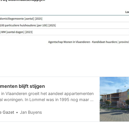
menten blijft stijgen
 in Vlaanderen groeit het aandeel appartementen
ntal woningen. In Lommel was in 1995 nog maar 8
woningen een flat. In 2018 was dat al 18,3% en in
22,4 procent. Om even te vergelijken met de
e Gazet
Jan Buyens