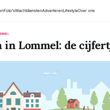
ten
Foto's
Wachtdiensten
Adverteren
Lifestyle
Over ons
OMMEL
in Lommel: de cijfert