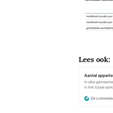
Lees ook:
Aantal apparte
In elke gemeente
in het totaal aa
procent van alle 
2025 was dat al 
De Lommels