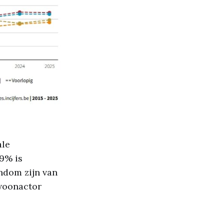
ale
9% is
ndom zijn van
 woonactor