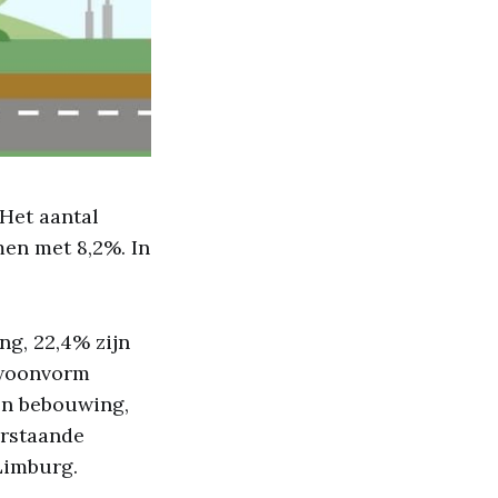
Het aantal
en met 8,2%. In
g, 22,4% zijn
 woonvorm
en bebouwing,
erstaande
Limburg.