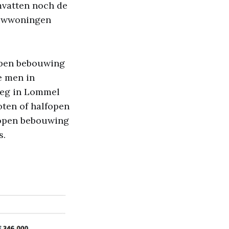
mvatten noch de
ouwwoningen
fopen bebouwing
e men in
oeg in Lommel
oten of halfopen
 open bebouwing
s.