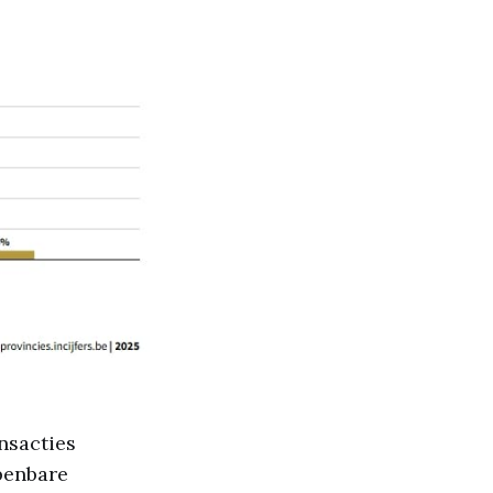
nsacties
penbare