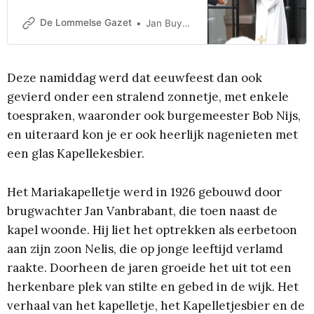
vanmiddag - zondag - ingezegend
door E.H. Theo Borgermans. In 1938
De Lommelse Gazet
Jan Buyens
werd dit kapelletje (uit 1926) in de
Fabrieksstraat aan de parochie
geschonken. Bouwer van het
Deze namiddag werd dat eeuwfeest dan ook
kapelletje was Jan Vanbraband (de
overgrootvader van huidig uitbater
gevierd onder een stralend zonnetje, met enkele
van Den Brugwachter Annemie)
toespraken, waaronder ook burgemeester Bob Nijs,
en uiteraard kon je er ook heerlijk nagenieten met
een glas Kapellekesbier.
Het Mariakapelletje werd in 1926 gebouwd door
brugwachter Jan Vanbrabant, die toen naast de
kapel woonde. Hij liet het optrekken als eerbetoon
aan zijn zoon Nelis, die op jonge leeftijd verlamd
raakte. Doorheen de jaren groeide het uit tot een
herkenbare plek van stilte en gebed in de wijk. Het
verhaal van het kapelletje, het Kapelletjesbier en de