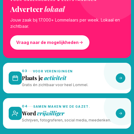
Adverteer
lokaal
Jouw zaak bij 17.000+ Lommelaars per week. Lokaal en
zichtbaar.
Vraag naar de mogelijkheden
03
VOOR VERENIGINGEN
Plaats je
activiteit
Gratis én zichtbaar voor heel Lommel.
04
SAMEN MAKEN WE DE GAZET.
Word
vrijwilliger
Schrijven, fotograferen, social media, meedenken.