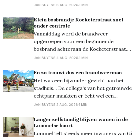
vierkante meter in brand. De brandweer
JAN BUYENS
6 AUG. 2026
1 MIN
was het vuur snel meester, de oorzaak is
voorlopig nog niet bekend... En de dag
Klein bosbrandje Koeketerstraat snel
onder controle
ervoor, dinsdagavond, ontstond er een
Vanmiddag werd de brandweer
natuurbrand aan
opgeroepen voor een beginnende
bosbrand achteraan de Koeketerstraat.
De brandweer was zeer snel ter plaatse
JAN BUYENS
4 AUG. 2026
1 MIN
en kon het vuur ook erg snel onder
controle krijgen!
En zo trouwt dus een brandweerman
Het was een bijzonder gezicht aan het
stadhuis... De collega's van het getrouwde
echtpaar maakten er écht wel een
bijzonder moment van, getuige de foto's...
JAN BUYENS
2 AUG. 2026
1 MIN
En zo gingen ze al erg vroeg op de dag
'van de grond'...
Langer zelfstandig blijven wonen in de
Lommelse buurt
Lommel telt steeds meer inwoners van 65