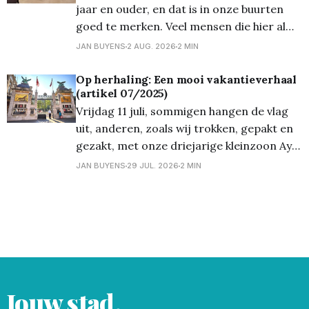
jaar en ouder, en dat is in onze buurten
goed te merken. Veel mensen die hier al
decennia wonen, willen dat ook graag
JAN BUYENS
2 AUG. 2026
2 MIN
blijven doen, dicht bij de kerk, de bakker en
de buren die ze al jaren kennen. Toch
Op herhaling: Een mooi vakantieverhaal
(artikel 07/2025)
verandert er met
Vrijdag 11 juli, sommigen hangen de vlag
uit, anderen, zoals wij trokken, gepakt en
gezakt, met onze driejarige kleinzoon Aye
naar de Antwerpse Zoo. Loopfietsje bij de
JAN BUYENS
29 JUL. 2026
2 MIN
hand, lekker koele drank, 'n gezonde
picknick ... en weg waren we. De trein
vertrok stipt op tijd en kwam ook op het
Jouw stad.