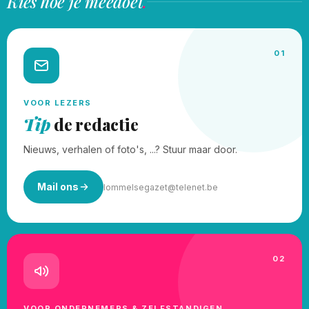
Kies hoe je meedoet
.
01
VOOR LEZERS
Tip
de redactie
Nieuws, verhalen of foto's, ...? Stuur maar door.
Mail ons
lommelsegazet@telenet.be
02
VOOR ONDERNEMERS & ZELFSTANDIGEN