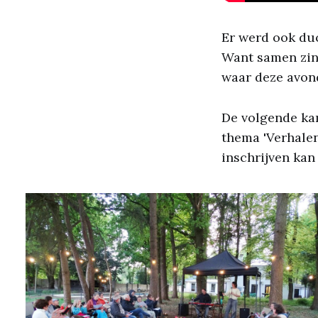
Er werd ook duc
Want samen zin
waar deze avond
De volgende kam
thema 'Verhalen
inschrijven ka