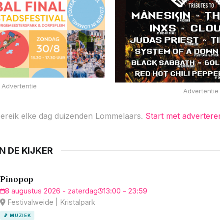
Advertentie
Advertentie
ereik elke dag duizenden Lommelaars.
Start met advertere
IN DE KIJKER
Pinopop
8 augustus 2026 - zaterdag
13:00 – 23:59
Festivalweide | Kristalpark
🎵 MUZIEK