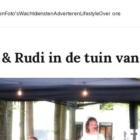
ten
Foto's
Wachtdiensten
Adverteren
Lifestyle
Over ons
 & Rudi in de tuin va