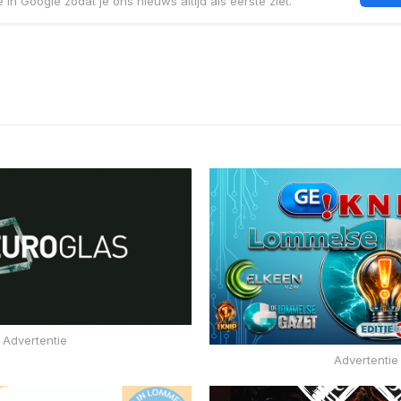
 in Google zodat je ons nieuws altijd als eerste ziet.
Advertentie
Advertentie