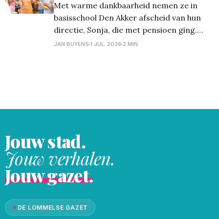
Met warme dankbaarheid nemen ze in
basisschool Den Akker afscheid van hun
directie, Sonja, die met pensioen ging.
Drie jaar lang gaf zij met veel liefde,
JAN BUYENS
1 JUL. 2026
2 MIN
wijsheid en toewijding leiding aan deze
Christelijke school den Akker in Kerkhoven.
Ze stond altijd klaar voor haar team, had
oog voor elke medewerker
Jouw stad.
Jouw verhalen.
Jouw gazet.
✦
DE LOMMELSE GAZET