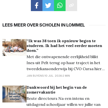
LEES MEER OVER SCHOLEN IN LOMMEL
“Ik was 38 toen ik opnieuw begon te
studeren. Ik had het veel eerder moeten
doen.”
Met die ontwapenende eerlijkheid blikt
Ines uit Pelt terug op haar traject in het
tweedekansonderwijs bij CVO Cursa hier
in Lommel. Na een heupoperatie zat ze
JAN BUYENS
10 JUL. 2026
2 MIN
thuis in ziekteverlof. Te jong voor
invaliditeit, maar vooral: te ambitieus om
Dankwoord bij het begin van de
zomervakantie
stil te blijven staan. “Ik wilde meer met
Beste directeurs Na een intens en
mijn leven dan thuis
uitdagend schooljaar willen we jullie van