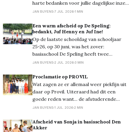
harte bedanken voor jullie dagelijkse inzet,
professionaliteit en onvermoeibaar
JAN BUYENS
7 JUL. 2026
1 MIN
engagement. Als directeur houden jullie
elke dag talloze bordjes tegelijk in de
Een warm afscheid op De Speling:
bedankt, Juf Henny en Juf Ine!
lucht. Jullie geven richting, ondersteunen
Op de laatste schooldag van schooljaar
jullie teams, begeleiden leerlingen, lossen
25-26, op 30 juni, was het zover:
problemen op en bouwen samen met alle
basisschool De Speling heeft twee
vertrouwde en onmisbare gezichten
JAN BUYENS
2 JUL. 2026
3 MIN
uitgezwaaid: juf Henny, de administratieve
baken sinds 2002, en Juf Ine, de warme
Proclamatie op PROVIL
basis van de voor- en naschoolse opvang.
Wat zagen ze er allemaal weer piekfijn uit
Beiden kunnen nu gaan genieten van een
daar op Provil. Uiteraard had dit een
goede reden want... de afstuderende
leerlingen mochten hun diploma komen
JAN BUYENS
1 JUL. 2026
2 MIN
afhalen. Meer foto's op Flickr
Afscheid van Sonja in basisschool Den
Akker