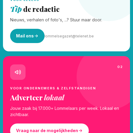
Tip
de redactie
Nieuws, verhalen of foto's, ...? Stuur maar door.
Mail ons
lommelsegazet@telenet.be
02
VOOR ONDERNEMERS & ZELFSTANDIGEN
Adverteer
lokaal
Jouw zaak bij 17.000+ Lommelaars per week. Lokaal en
zichtbaar.
Vraag naar de mogelijkheden