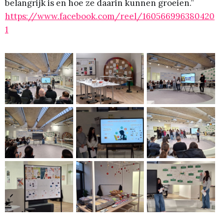
belangrijk is en hoe ze daarin kunnen groeien.”
https://www.facebook.com/reel/160566996380420
1