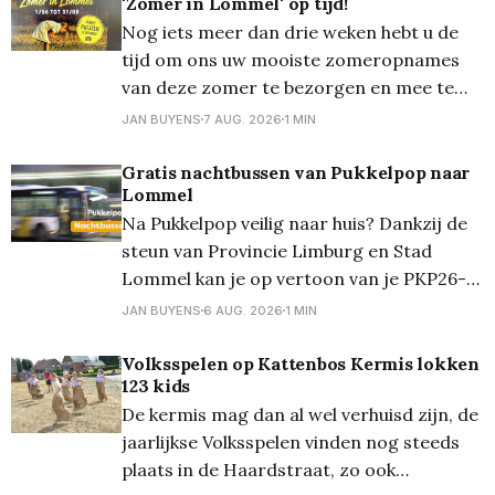
'Zomer in Lommel' op tijd!
dat de koeien zo een lange tong hadden...
Nog iets meer dan drie weken hebt u de
Overal waren alleen maar
tijd om ons uw mooiste zomeropnames
van deze zomer te bezorgen en mee te
dingen naar een mooie prijs... Zondag 30
JAN BUYENS
7 AUG. 2026
1 MIN
augustus om 24.00 uur is de
onherroepelijke deadline! En die foto's die
Gratis nachtbussen van Pukkelpop naar
Lommel
mogen zowat 'alles'
Na Pukkelpop veilig naar huis? Dankzij de
steun van Provincie Limburg en Stad
Lommel kan je op vertoon van je PKP26-
polsbandje gratis gebruik maken van de
JAN BUYENS
6 AUG. 2026
1 MIN
nachtbussen van De Lijn. Deze bussen
vertrekken aan een speciale halte bij het
Volksspelen op Kattenbos Kermis lokken
123 kids
festivalterrein in Kiewit na afloop van de
De kermis mag dan al wel verhuisd zijn, de
festivaldag: Nacht van
jaarlijkse Volksspelen vinden nog steeds
plaats in de Haardstraat, zo ook