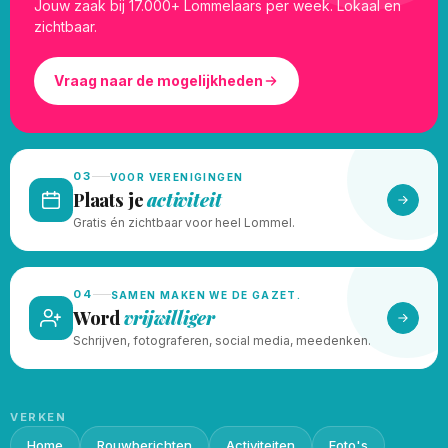
Jouw zaak bij 17.000+ Lommelaars per week. Lokaal en
zichtbaar.
Vraag naar de mogelijkheden
03
VOOR VERENIGINGEN
Plaats je
activiteit
Gratis én zichtbaar voor heel Lommel.
04
SAMEN MAKEN WE DE GAZET.
Word
vrijwilliger
Schrijven, fotograferen, social media, meedenken.
VERKEN
Home
Rouwberichten
Activiteiten
Foto's