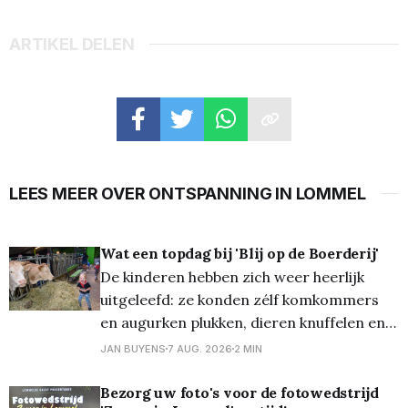
ARTIKEL DELEN
LEES MEER OVER ONTSPANNING IN LOMMEL
Wat een topdag bij 'Blij op de Boerderij'
De kinderen hebben zich weer heerlijk
uitgeleefd: ze konden zélf komkommers
en augurken plukken, dieren knuffelen en
eten geven (waaronder schaapjes en de
JAN BUYENS
7 AUG. 2026
2 MIN
vele konijnen) en zelfs eten geven aan de
varkens en de koeien. Ze schrokken wel
Bezorg uw foto's voor de fotowedstrijd