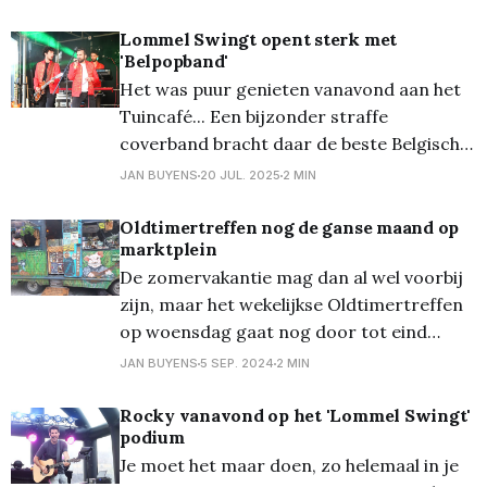
Sportpaleis was. En dat deden The Fools
vanavond aan het Tuincafé! Jammer van
Lommel Swingt opent sterk met
'Belpopband'
het beperkte publiek, maar
Het was puur genieten vanavond aan het
Tuincafé... Een bijzonder straffe
coverband bracht daar de beste Belgische
klassiekers op het podium... Van Gorki tot
JAN BUYENS
20 JUL. 2025
2 MIN
Stromae, van Sellah Sue tot de Kreuners
en van Soulsister tot de Radios. Voorwaar
Oldtimertreffen nog de ganse maand op
marktplein
één van de betere coverbands die
De zomervakantie mag dan al wel voorbij
ondergetekende de laatste tijd gezien
zijn, maar het wekelijkse Oldtimertreffen
heeft,
op woensdag gaat nog door tot eind
september! Zo ook vorige week en
JAN BUYENS
5 SEP. 2024
2 MIN
gisteren met alweer een aantal bijzonder
exemplaren, u vindt ze hieronder!
Rocky vanavond op het 'Lommel Swingt'
podium
Je moet het maar doen, zo helemaal in je