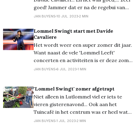
goed! Jammer dat er na de regebui van
15.30 uur, en de dreiging van een nieuw
JAN BUYENS
10 JUL. 2023
2 MIN
onweer tussen 17 en 18 uur toch al heel
wat aanwezigen afhaakten, of daarna niet
Lommel Swingt start met Davide
Cavaliere
(durfden) komen. Maar alle afwezigen
Het wordt weer een super zomer dit jaar.
hadden ongelijk
Want naast de vele 'Lommel Leeft'
concerten en activiteiten is er deze zomer
ook een nieuwe editie van 'Lommel
JAN BUYENS
6 JUL. 2023
1 MIN
Swingt'. Nu zondag op het podium
verwelkomen ze Davide Cavaliere, een 30-
'Lommel Swingt' zomer afgetrapt
jarige Genkse muzikant die recent bekend
Niet alleen in Lutlommel viel er iets te
werd
vieren gisterenavond... Ook aan het
Tuincafé in het centrum was er heel wat
ambiance, want daar werd de 'Lommel
JAN BUYENS
1 JUL. 2023
2 MIN
Swingt' zomer afgetrapt... Fijne sfeer,
goeie muziek, heerlijke BBQ en heerlijke