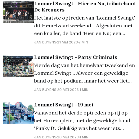
Lommel Swingt - Hier en Nu, tributeband
drankjes... meer hoeft dat ook al niet te
De Kreuners
zijn! Update:
Het laatste optreden van 'Lommel Swingt'
dit Hemelvaartweekend... Afgesloten met
een knaller, de band 'Hier en Nu', een
tributeband van de Kreuners. Wie ze
JAN BUYENS
21 MEI 2023
2 MIN
vanavond gemist heeft kan nog terecht in
augustus op Pinopop! En eindelijk was het
Lommel Swingt - Party Criminals
ook heerlijk weer vanavond om een
Vierde dag van het hemelvaartweekend en
terrasje te
Lommel Swingt... Alweer een geweldige
band op het podium, maar het weer liet
het (weeral) wat afweten. Toch nog
JAN BUYENS
20 MEI 2023
1 MIN
redelijk wat volk voor deze 'Party
Criminals'... Bekijk alle foto's op onze
Lommel Swingt - 19 mei
Facebook pagina
Vanavond het derde optreden op rij op
het Horecaplein, met de geweldige band
'Funky D'. Gelukkig was het weer iets
aangenamer, en ook de publieksopkomst
JAN BUYENS
20 MEI 2023
1 MIN