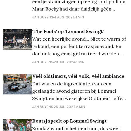
eentje staan zingen op een groot podium.
Maar Rocky had daar duidelijk géén
problemen mee vanavond. Dankzij een
JAN BUYENS
4 AUG. 2024
1 MIN
goede nummerkeuze en een erg goed en
zuivere stem wist hij het publiek te
'The Fools' op 'Lommel Swingt'
entertainen...
Wat een heerlijke avond... Niet te warm of
te koud, een perfect terrasjesavond. En
dan ook nog eens getrakteerd worden
met een heerlijke portie muziek, dan is de
JAN BUYENS
28 JUL. 2024
1 MIN
avond zeer zeker geslaagd. En dat is nu
precies wat 'The Fools' vanavond
Véél oldtimers, véél volk, véél ambiance
brachten op het horecaplein: een mix van
Dat waren de ingrediënten van een
geslaagde avond gisteren bij Lommel
Swingt en hun wekelijkse Oldtimertreffen!
Daar waar ze de voorbije weken dikwijls
JAN BUYENS
25 JUL. 2024
2 MIN
pech hadden met het weer, waren de
weersomstandigheden de afgelopen twee
Routsj speelt op Lommel Swingt
weken prima. En dan komen er ook véél
Zondagavond in het centrum, dus weer