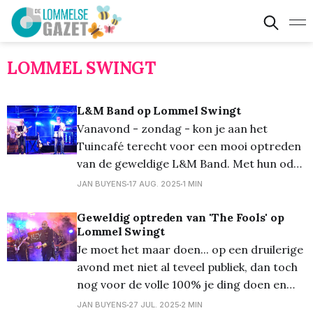
LOMMEL SWINGT
L&M Band op Lommel Swingt
Vanavond - zondag - kon je aan het
Tuincafé terecht voor een mooi optreden
van de geweldige L&M Band. Met hun ode
aan Clouseau konden ze de aanwezigen
JAN BUYENS
17 AUG. 2025
1 MIN
zeker beoren. Jammer genoeg waren er
dit niet erg veel, het was dan ook redelijk
Geweldig optreden van 'The Fools' op
Lommel Swingt
fris, en ook het aanvangsuur, 21.40
Je moet het maar doen... op een druilerige
avond met niet al teveel publiek, dan toch
nog voor de volle 100% je ding doen en
een concert geven alsof het voor een vol
JAN BUYENS
27 JUL. 2025
2 MIN