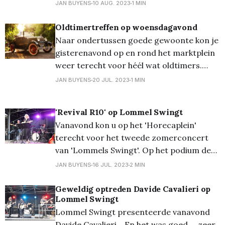
'Lommel Swingt' (foto boven) paraat om
JAN BUYENS
10 AUG. 2023
1 MIN
er weer een succes van te maken. Net
zoals van de Teutenmarkt en de
Oldtimertreffen op woensdagavond
optredens op de zondagavonden, en
Naar ondertussen goede gewoonte kon je
straks met de kermis trouwens!
gisterenavond op en rond het marktplein
weer terecht voor héél wat oldtimers.
Onze fotograaf Rowen Boons had zich tot
JAN BUYENS
20 JUL. 2023
1 MIN
missie gesteld om op één van die
woensdagen eens alle aanwezige
'Revival R10' op Lommel Swingt
voertuigen op de gevoelige plaat te
Vanavond kon u op het 'Horecaplein'
zetten, en... gisteren was het zover! Alle
terecht voor het tweede zomerconcert
foto&
van 'Lommels Swingt'. Op het podium de
coverband Revival R10 (what's in a name...)
JAN BUYENS
16 JUL. 2023
2 MIN
die het publiek vermaakten met covers van
country over pop tot rock. En er viel zelfs
Geweldig optreden Davide Cavalieri op
Lommel Swingt
al eens een
Lommel Swingt presenteerde vanavond
Davide Cavalieri... En het was goed,... zeer