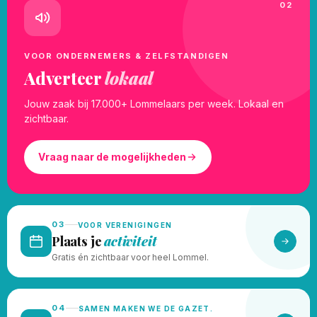
02
VOOR ONDERNEMERS & ZELFSTANDIGEN
Adverteer
lokaal
Jouw zaak bij 17.000+ Lommelaars per week. Lokaal en
zichtbaar.
Vraag naar de mogelijkheden
03
VOOR VERENIGINGEN
Plaats je
activiteit
Gratis én zichtbaar voor heel Lommel.
04
SAMEN MAKEN WE DE GAZET.