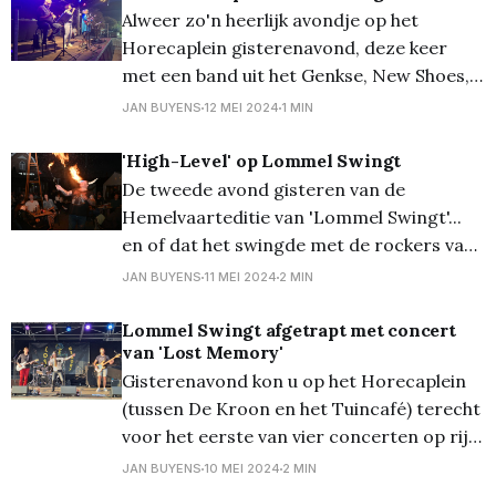
Alweer zo'n heerlijk avondje op het
Horecaplein gisterenavond, deze keer
met een band uit het Genkse, New Shoes,
met bijzonder veel country-invloeden.
JAN BUYENS
12 MEI 2024
1 MIN
'High-Level' op Lommel Swingt
De tweede avond gisteren van de
Hemelvaarteditie van 'Lommel Swingt'...
en of dat het swingde met de rockers van
High Level... Het werd een top avond met
JAN BUYENS
11 MEI 2024
2 MIN
deze band uit Ham die de pannen van de
lommelse daken speelden en meermaals
Lommel Swingt afgetrapt met concert
van 'Lost Memory'
de naam van Geert Bosmans scandeerden
Gisterenavond kon u op het Horecaplein
om
(tussen De Kroon en het Tuincafé) terecht
voor het eerste van vier concerten op rij
dit Hemelvaartsweekend. Het weer was
JAN BUYENS
10 MEI 2024
2 MIN
jammer genoeg nog niet hélemaal wat het