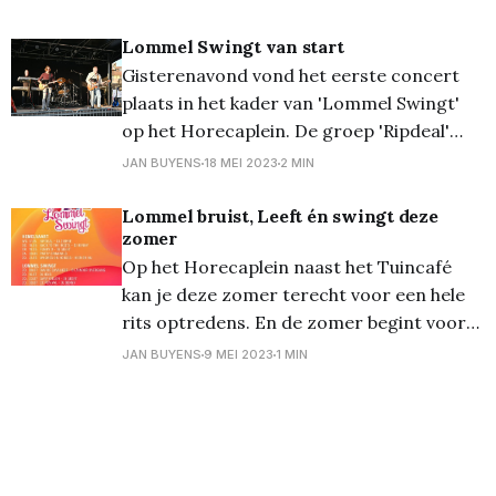
was heel wat meer dan de voorbije dagen.
Dit belooft voor de volgende optredens
Lommel Swingt van start
zaterdag en zondag met de Party
Gisterenavond vond het eerste concert
Criminals en Hier
plaats in het kader van 'Lommel Swingt'
op het Horecaplein. De groep 'Ripdeal'
mocht deze eerste reeks van vijf avonden
JAN BUYENS
18 MEI 2023
2 MIN
openen, en zij speelden een stevige set.
Jammerlijk genoeg zat het weer niet écht
Lommel bruist, Leeft én swingt deze
zomer
mee, het bleef wel droog, maar de
Op het Horecaplein naast het Tuincafé
kan je deze zomer terecht voor een hele
rits optredens. En de zomer begint voor
deze organisatoren al volgende week met
JAN BUYENS
9 MEI 2023
1 MIN
het hemelvaartweekend. Lommel Swingt
brengt dan van donderdag tot zondag
optredens van Funky D, Ripdeal, Back to
the Roots, Hier en Nu, Party