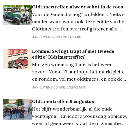
zou mogen zijn, maar toch kwam er heel
Oldtimertreffen alweer schot in de roos
wat volk opdagen. Met de stijgende
Voor degenen die nog twijfelden... Niets is
temperaturen zal de
minder waar, want ook deze editie van het
Oldtimertreffen overtrof gisteren alle
verwachtingen. Uiteraard hielp het
JAN BUYENS
2 MEI 2024
2 MIN
uitstekende weer ook wel wat, maar toch.
De organisatie zat weer perfect in elkaar,
Lommel Swingt trapt af met tweede
editie 'Oldtimertreffen'
er waren wagens van allerlei pluimage en
Morgen woensdag 1 mei is het weer
er was een gezellige muzikale omlijsting.
zover... Vanaf 17 uur loopt het marktplein,
en rondom, vol met oldtimers, en ook de
randanimatie waaronder live-muziek is er
JAN BUYENS
30 APR. 2024
2 MIN
weer. Waar meerderen vorig jaar dachten
dat dit gebeuren na enkele woensdagen
Oldtimertreffen 9 augustus
wel een stille dood zou sterven, die kwam
Het blijft wonderbaarlijk, al die oude
bedrogen uit,
voertuigen... En iedere woensdag opnieuw,
weer of geen weer, staat de organisatie