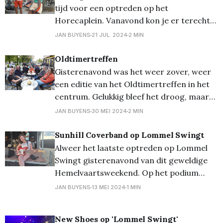
auto's, en véél volk. En dat
tijd voor een optreden op het
Horecaplein. Vanavond kon je er terecht
voor Routsj, een band waar weinig op aan
JAN BUYENS
21 JUL. 2024
2 MIN
te merken valt en die zeker een goed
muziekkeuze hadden. Jammere was wél
Oldtimertreffen
dat ondergetekende er arriveerde
Gisterenavond was het weer zover, weer
omstreeks 19.00 uur, en het optreden
een editie van het Oldtimertreffen in het
centrum. Gelukkig bleef het droog, maar
écht heerlijk terrasweer was het nog
JAN BUYENS
30 MEI 2024
2 MIN
steeds niet, en dat merkte je dan ook aan
de opkomst. Laat ons hopen dat het vanaf
Sunhill Coverband op Lommel Swingt
volgende week nu eindelijk eens wat
Alweer het laatste optreden op Lommel
standvastiger en
Swingt gisterenavond van dit geweldige
Hemelvaartsweekend. Op het podium
stond Sunhill. En voor wie ze gemist
JAN BUYENS
13 MEI 2024
1 MIN
heeft... woensdag 19 juni staan ze op het
Oldtimertreffen in het Dorp!
New Shoes op 'Lommel Swingt'