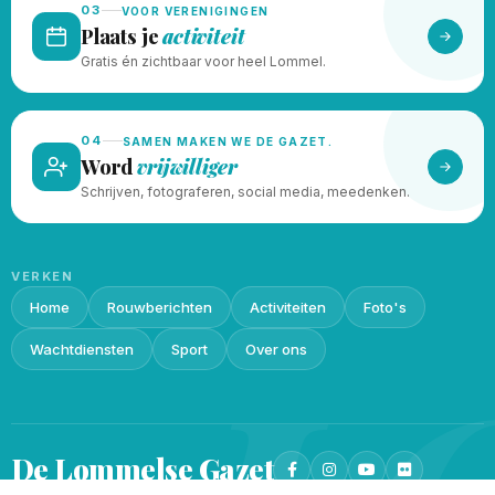
03
VOOR VERENIGINGEN
Plaats je
activiteit
Gratis én zichtbaar voor heel Lommel.
04
SAMEN MAKEN WE DE GAZET.
Word
vrijwilliger
Schrijven, fotograferen, social media, meedenken.
VERKEN
Home
Rouwberichten
Activiteiten
Foto's
Wachtdiensten
Sport
Over ons
De Lommelse
Gazet