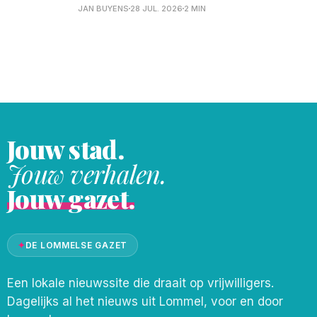
we u reeds foto's van de receptie op
JAN BUYENS
28 JUL. 2026
2 MIN
vrijdagavond, en ook brachten we al héél
wat foto's van het 'Fiets 'm erin'
evenement van
Jouw stad.
Jouw verhalen.
Jouw gazet.
✦
DE LOMMELSE GAZET
Een lokale nieuwssite die draait op vrijwilligers.
Dagelijks al het nieuws uit Lommel, voor en door