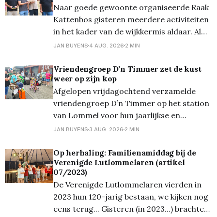
Naar goede gewoonte organiseerde Raak
65 meisjes
Kattenbos gisteren meerdere activiteiten
in het kader van de wijkkermis aldaar. Al
even traditioneel werd van start gegaan
JAN BUYENS
4 AUG. 2026
2 MIN
met de bekende snoepkesrace, waarbij
eerst de 1 tot 3-jarigen en nadien de 4 tot
​Vriendengroep D’n Timmer zet de kust
weer op zijn kop
6-jaringen zoveel mogelijk snoep moesten
Afgelopen vrijdagochtend verzamelde
verzamelen op een parcours (waar
vriendengroep D’n Timmer op het station
van Lommel voor hun jaarlijkse en
inmiddels traditionele uitstap naar de
JAN BUYENS
3 AUG. 2026
2 MIN
kust. Gewapend met verse
chocoladebroodjes, knapperige croissants
Op herhaling: Familienamiddag bij de
Verenigde Lutlommelaren (artikel
én voor de liefhebbers al een vloeibaar
07/2023)
ontbijt – de welbekende 'glazen boterham'
De Verenigde Lutlommelaren vierden in
– stapte de bende welgemoed de trein op
2023 hun 120-jarig bestaan, we kijken nog
richting
eens terug... Gisteren (in 2023...) brachten