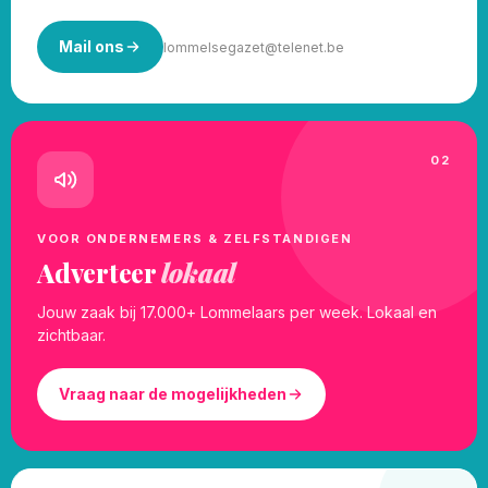
Mail ons
lommelsegazet@telenet.be
02
VOOR ONDERNEMERS & ZELFSTANDIGEN
Adverteer
lokaal
Jouw zaak bij 17.000+ Lommelaars per week. Lokaal en
zichtbaar.
Vraag naar de mogelijkheden