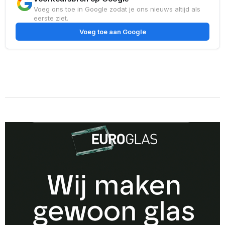
Voeg ons toe in Google zodat je ons nieuws altijd als
eerste ziet.
Voeg toe aan Google