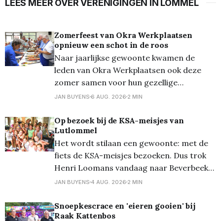
LEES MEER OVER VERENIGINGEN IN LOMMEL
Zomerfeest van Okra Werkplaatsen
opnieuw een schot in de roos
Naar jaarlijkse gewoonte kwamen de
leden van Okra Werkplaatsen ook deze
zomer samen voor hun gezellige
zomerfeest. De belangstelling was
JAN BUYENS
6 AUG. 2026
2 MIN
opnieuw groot: maar liefst honderd leden
tekenden present voor een namiddag vol
Op bezoek bij de KSA-meisjes van
Lutlommel
ontmoeting, gezelligheid en lekker eten.
Het wordt stilaan een gewoonte: met de
Dit jaar werd gekozen voor een andere
fiets de KSA-meisjes bezoeken. Dus trok
formule. In plaats van de traditionele
Henri Loomans vandaag naar Beverbeek
in Hamont-Achel bij de bivakplaats van de
JAN BUYENS
4 AUG. 2026
2 MIN
KSA meisjes... Waarom? Wies (Loomans) is
er voor de 13de keer kookmoeder en we
Snoepkescrace en 'eieren gooien' bij
Raak Kattenbos
mogen telkens mee-eten! Samen met de