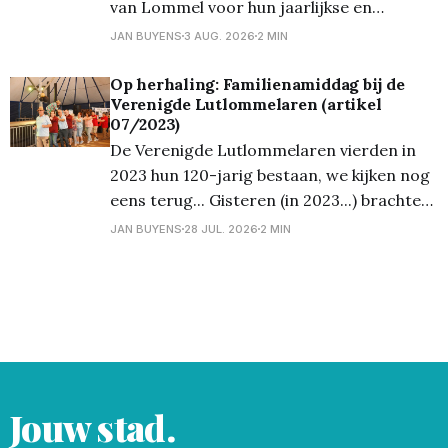
van Lommel voor hun jaarlijkse en
inmiddels traditionele uitstap naar de
JAN BUYENS
3 AUG. 2026
2 MIN
kust. Gewapend met verse
chocoladebroodjes, knapperige croissants
Op herhaling: Familienamiddag bij de
Verenigde Lutlommelaren (artikel
én voor de liefhebbers al een vloeibaar
07/2023)
ontbijt – de welbekende 'glazen boterham'
De Verenigde Lutlommelaren vierden in
– stapte de bende welgemoed de trein op
2023 hun 120-jarig bestaan, we kijken nog
richting
eens terug... Gisteren (in 2023...) brachten
we u reeds foto's van de receptie op
JAN BUYENS
28 JUL. 2026
2 MIN
vrijdagavond, en ook brachten we al héél
wat foto's van het 'Fiets 'm erin'
evenement van
Jouw stad.