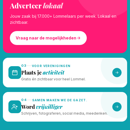
Adverteer
lokaal
Jouw zaak bij 17.000+ Lommelaars per week. Lokaal en
zichtbaar.
Vraag naar de mogelijkheden
03
VOOR VERENIGINGEN
Plaats je
activiteit
Gratis én zichtbaar voor heel Lommel.
04
SAMEN MAKEN WE DE GAZET.
Word
vrijwilliger
Schrijven, fotograferen, social media, meedenken.