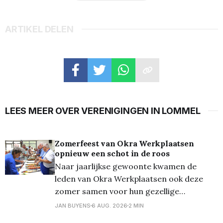
ARTIKEL DELEN
LEES MEER OVER VERENIGINGEN IN LOMMEL
Zomerfeest van Okra Werkplaatsen
opnieuw een schot in de roos
Naar jaarlijkse gewoonte kwamen de
leden van Okra Werkplaatsen ook deze
zomer samen voor hun gezellige
zomerfeest. De belangstelling was
JAN BUYENS
6 AUG. 2026
2 MIN
opnieuw groot: maar liefst honderd leden