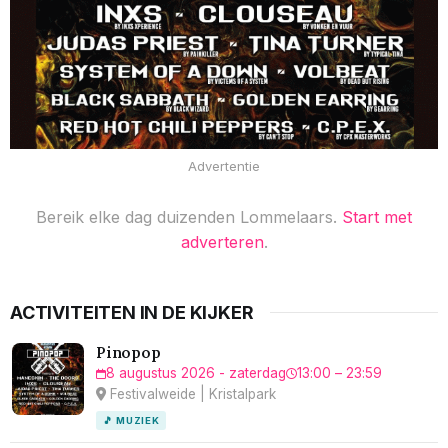
Advertentie
Bereik elke dag duizenden Lommelaars.
Start met
adverteren
.
ACTIVITEITEN IN DE KIJKER
Pinopop
8 augustus 2026 - zaterdag
13:00 – 23:59
Festivalweide | Kristalpark
🎵 MUZIEK