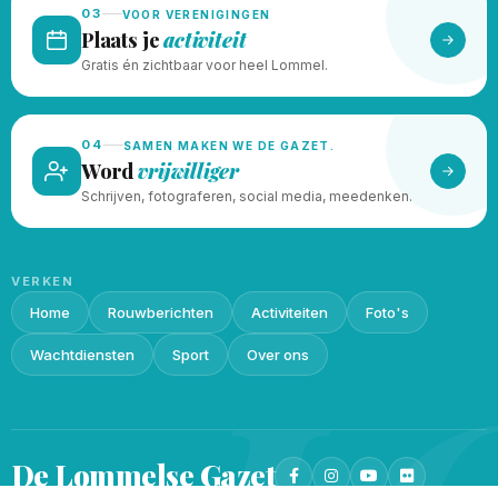
03
VOOR VERENIGINGEN
Plaats je
activiteit
Gratis én zichtbaar voor heel Lommel.
04
SAMEN MAKEN WE DE GAZET.
Word
vrijwilliger
Schrijven, fotograferen, social media, meedenken.
VERKEN
Home
Rouwberichten
Activiteiten
Foto's
Wachtdiensten
Sport
Over ons
De Lommelse
Gazet