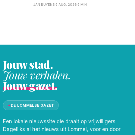
Rockwood, en op het Blauwe Meer wilden
JAN BUYENS
2 AUG. 2026
2 MIN
ze niet onderdoen, en daar was er een
groots Terrasfeest! Uiteraard trokken
ook onze fotografen daar naartoe, en zij
kwamen terug met een karrevracht aan
foto&
Jouw stad.
Jouw verhalen.
Jouw gazet.
✦
DE LOMMELSE GAZET
Een lokale nieuwssite die draait op vrijwilligers.
Dagelijks al het nieuws uit Lommel, voor en door