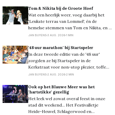
er toch heel wat kinderen (en ouders...)
opdagen voor deze jaarlijkse leuke
Tom & Nikita bij de Groote Hoef
traditie. Van zaklopen tot paalklimmen en
Wat een heerlijk weer, voeg daarbij het
véél meer, de pret kon niet
'Leukste terras van Lommel', én de
hemelse stemmen van Tom en Nikita, en je
krijgt een topnamiddag! En zo was het
JAN BUYENS
3 AUG. 2026
1 MIN
gisterenmiddag - zondag - aan De Groote
Hoef heerlijk vertoeven... Meer foto's op
'48 uur marathon' bij Startspeler
Flickr
In deze tweede editie van de '48 uur'
zorgden ze bij Startspeler in de
Kerkstraat voor non-stop plezier, toffe
momenten en pure entertainment. Denk
JAN BUYENS
2 AUG. 2026
2 MIN
hierbij aan specifieke toernooien voor
bordspellen of trading card games; een
Ook op het Blauwe Meer was het
'hartstikke' gezellig
potje poker; videogames; painting en veel
Het leek wel zowat overal feest in onze
meer. De mogelijkheden waren talrijk en
stad dit weekend... Het Festivalletje
Heide-Heuvel, Schlagerwood en