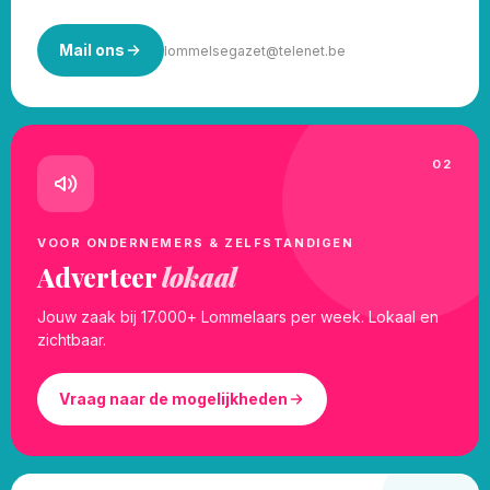
Mail ons
lommelsegazet@telenet.be
02
VOOR ONDERNEMERS & ZELFSTANDIGEN
Adverteer
lokaal
Jouw zaak bij 17.000+ Lommelaars per week. Lokaal en
zichtbaar.
Vraag naar de mogelijkheden