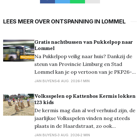
LEES MEER OVER ONTSPANNING IN LOMMEL
Gratis nachtbussen van Pukkelpop naar
Lommel
Na Pukkelpop veilig naar huis? Dankzij de
steun van Provincie Limburg en Stad
Lommel kan je op vertoon van je PKP26-
polsbandje gratis gebruik maken van de
JAN BUYENS
6 AUG. 2026
1 MIN
nachtbussen van De Lijn. Deze bussen
vertrekken aan een speciale halte bij het
Volksspelen op Kattenbos Kermis lokken
123 kids
festivalterrein in Kiewit na afloop van de
De kermis mag dan al wel verhuisd zijn, de
festivaldag: Nacht van
jaarlijkse Volksspelen vinden nog steeds
plaats in de Haardstraat, zo ook
vanmiddag. Onder een loden zon kwamen
JAN BUYENS
3 AUG. 2026
2 MIN