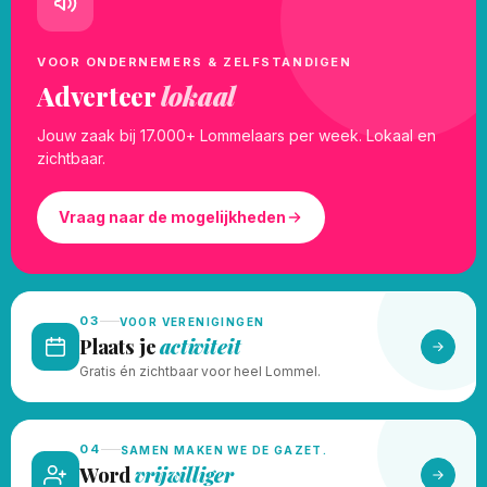
VOOR ONDERNEMERS & ZELFSTANDIGEN
Adverteer
lokaal
Jouw zaak bij 17.000+ Lommelaars per week. Lokaal en
zichtbaar.
Vraag naar de mogelijkheden
03
VOOR VERENIGINGEN
Plaats je
activiteit
Gratis én zichtbaar voor heel Lommel.
04
SAMEN MAKEN WE DE GAZET.
Word
vrijwilliger