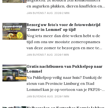
en augurken plukken, dieren knuffelen en
eten geven (waaronder schaapjes en de
JAN BUYENS
7 AUG. 2026
2 MIN
vele konijnen) en zelfs eten geven aan de
varkens en de koeien. Ze schrokken wel
Bezorg uw foto's voor de fotowedstrijd
'Zomer in Lommel' op tijd!
dat de koeien zo een lange tong hadden...
Nog iets meer dan drie weken hebt u de
Overal waren alleen maar
tijd om ons uw mooiste zomeropnames
van deze zomer te bezorgen en mee te
dingen naar een mooie prijs... Zondag 30
JAN BUYENS
7 AUG. 2026
1 MIN
augustus om 24.00 uur is de
onherroepelijke deadline! En die foto's die
Gratis nachtbussen van Pukkelpop naar
Lommel
mogen zowat 'alles'
Na Pukkelpop veilig naar huis? Dankzij de
steun van Provincie Limburg en Stad
Lommel kan je op vertoon van je PKP26-
polsbandje gratis gebruik maken van de
JAN BUYENS
6 AUG. 2026
1 MIN
nachtbussen van De Lijn. Deze bussen
vertrekken aan een speciale halte bij het
Volksspelen op Kattenbos Kermis lokken