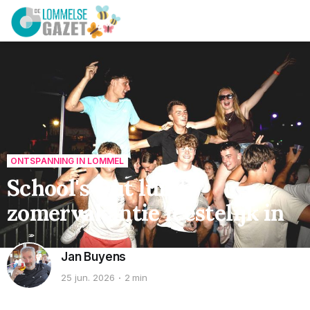
ONTSPANNING IN LOMMEL
School's Out luidt
zomervakantie feestelijk in
Jan Buyens
25 jun. 2026
2 min