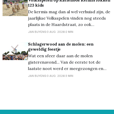
123 kids
festivalterrein in Kiewit na afloop van de
De kermis mag dan al wel verhuisd zijn, de
festivaldag: Nacht van
jaarlijkse Volksspelen vinden nog steeds
plaats in de Haardstraat, zo ook
vanmiddag. Onder een loden zon kwamen
JAN BUYENS
3 AUG. 2026
2 MIN
er toch heel wat kinderen (en ouders...)
opdagen voor deze jaarlijkse leuke
Schlagerwood aan de molen: een
geweldig feestje
traditie. Van zaklopen tot paalklimmen en
Wat een sfeer daar aan de molen
véél meer, de pret kon niet
gisterenavond... Van de eerste tot de
laatste noot werd er meegezongen en
gedanst, een zeer enthousiast publiek dus,
JAN BUYENS
3 AUG. 2026
3 MIN
voor deze eerste editie van
'Schlagerwood', de opvolger van
'Schlagerbos'. Lommels typetje Rudi Rosso
was stipt op tijd om de aftrap