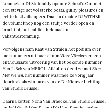
Lommelaar DJ Stefdaddy opende School's Out met
een stevige set vol sterke beats, guilty pleasures en
echte festivalbangers. Daarna draaide DJ WITHER
de volumeknop nog een stukje verder open en
bracht hij het publiek helemaal in
vakantiestemming.
Vervolgens nam Kaat Van Stralen het podium over
met nummers uit haar album
Vieze Vlinders
en een
enthousiaste uitvoering van het bekende nummer
Hou Je Bek
van MEROL. Afsluiten deed ze met
Stop
Met Wenen
, het nummer waarmee ze vorig jaar
doorbrak als winnares van de De Nieuwe Lichting
van Studio Brussel.
Daarna zetten Nona Van Braeckel van Studio Brussel
en Jaël Ost & MagiK van MNM het feestje verder.