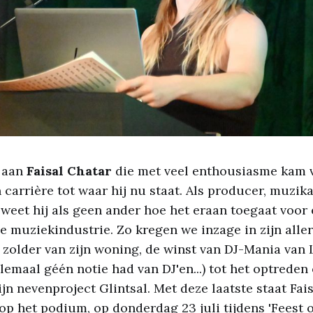
 aan
Faisal Chatar
die met veel enthousiasme kam v
n carrière tot waar hij nu staat. Als producer, muzi
eet hij als geen ander hoe het eraan toegaat voor 
 muziekindustrie. Zo kregen we inzage in zijn aller
e zolder van zijn woning, de winst van DJ-Mania va
élemaal géén notie had van DJ'en...) tot het optreden
jn nevenproject Glintsal. Met deze laatste staat Fai
p het podium, op donderdag 23 juli tijdens 'Feest op