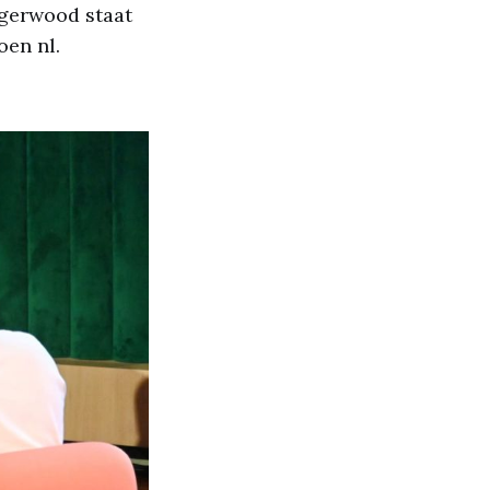
agerwood staat
oen nl.