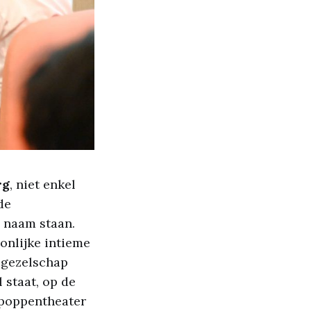
rg
, niet enkel
de
 naam staan.
onlijke intieme
n gezelschap
staat, op de
, poppentheater