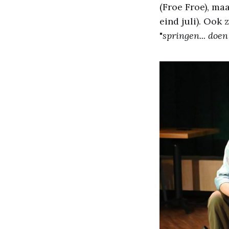
(Froe Froe), ma
eind juli). Ook 
"
springen... doen