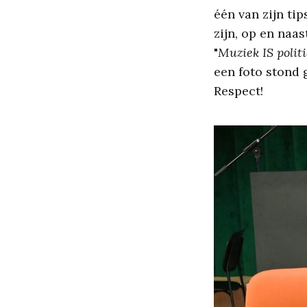
één van zijn ti
zijn, op en naa
"
Muziek IS polit
een foto stond 
Respect!