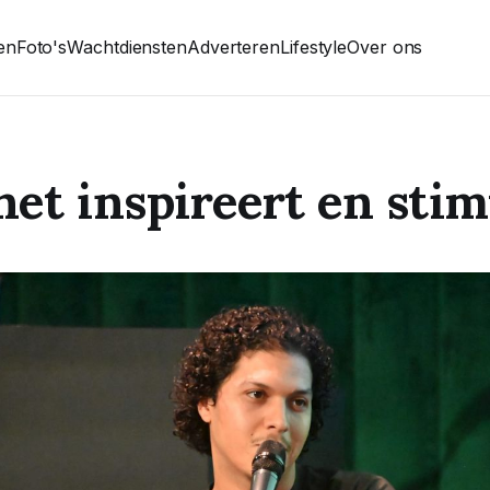
ten
Foto's
Wachtdiensten
Adverteren
Lifestyle
Over ons
et inspireert en stim