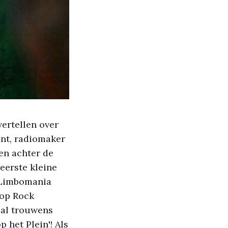
ertellen over
kant, radiomaker
en achter de
eerste kleine
n Limbomania
 op Rock
sal trouwens
 het Plein'! Als