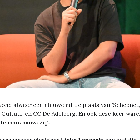
ond alweer een nieuwe editie plaats van 'Schepnet'
 Cultuur en CC De Adelberg. En ook deze keer waren
tenaars aanwezig...
m researcher/designer
Lieke Lenaerts
aan bod die 