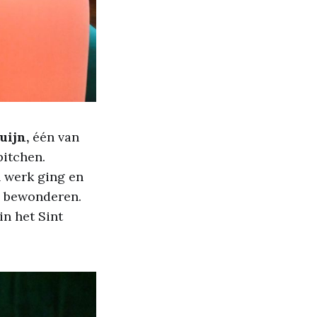
uijn,
één van
pitchen.
n werk ging en
n bewonderen.
n het Sint