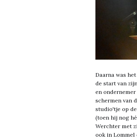
Daarna was het
de start van zij
en ondernemer w
schermen van de
studio'tje op d
(toen hij nog h
Werchter met zi
ook in Lommel o