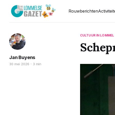
Rouwberichten
Activitei
CULTUUR IN LOMMEL
Schepn
Jan Buyens
30 mei 2026
3 min