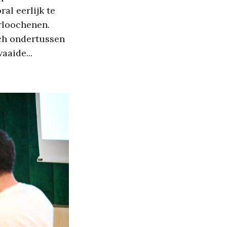
al eerlijk te
erloochenen.
ich ondertussen
aaide...