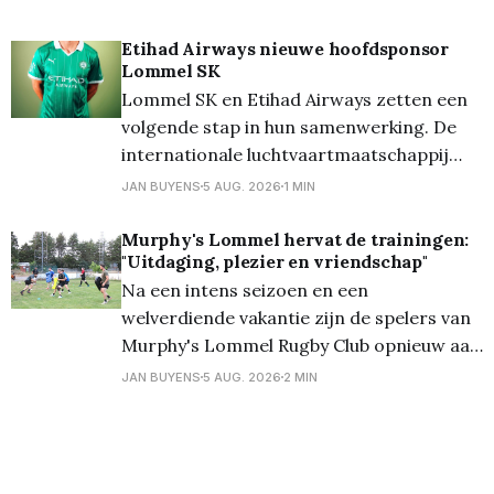
terrein van Lutlommel VV de halve finales
op het programma. En daarbij kwam
Etihad Airways nieuwe hoofdsponsor
Lommel SK
Verbroedering uit tegen Grenstrappers
Lommel SK en Etihad Airways zetten een
Kolonie, en werd het 1-1,
volgende stap in hun samenwerking. De
internationale luchtvaartmaatschappij
wordt vanaf het seizoen 2026/27 de
JAN BUYENS
5 AUG. 2026
1 MIN
nieuwe hoofdsponsor van de club en zal
als Front of Shirt Partner prijken op het
Murphy's Lommel hervat de trainingen:
"Uitdaging, plezier en vriendschap"
wedstrijdshirt van de eerste ploeg. De
Na een intens seizoen en een
stap naar hoofdsponsor benadrukt het
welverdiende vakantie zijn de spelers van
wederzijdse vertrouwen
Murphy's Lommel Rugby Club opnieuw aan
de slag. Met de start van het nieuwe
JAN BUYENS
5 AUG. 2026
2 MIN
seizoen in zicht trapte de club af met een
open training voor de heren, waarbij
zowel ervaren spelers als nieuwsgierige
nieuwkomers welkom