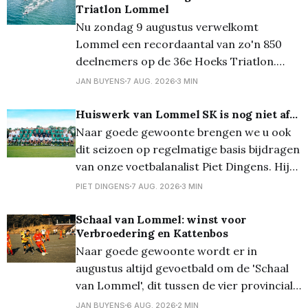
Triatlon Lommel
Nu zondag 9 augustus verwelkomt
Lommel een recordaantal van zo'n 850
deelnemers op de 36e Hoeks Triatlon.
Door de voorspelde tropische
JAN BUYENS
7 AUG. 2026
3 MIN
temperaturen neemt de organisatie extra
maatregelen om de wedstrijden veilig te
Huiswerk van Lommel SK is nog niet af...
laten verlopen. De kwart-, sprint- en
Naar goede gewoonte brengen we u ook
triotriatlon zijn volledig volzet en ook de
dit seizoen op regelmatige basis bijdragen
vernieuwde Just 4
van onze voetbalanalist Piet Dingens. Hij
fileerde voor ons de ploeg die het moet
PIET DINGENS
7 AUG. 2026
3 MIN
gaan waarmaken in de Jupiler Pro
League... Lee Johnson is een toffe pee.
Schaal van Lommel: winst voor
Verbroedering en Kattenbos
Laat daar geen twijfel over bestaan. Maar
Naar goede gewoonte wordt er in
in HBvL bekijkt
augustus altijd gevoetbald om de 'Schaal
van Lommel', dit tussen de vier provinciale
Lommelse clubs. Vanavond stonden op het
JAN BUYENS
6 AUG. 2026
2 MIN