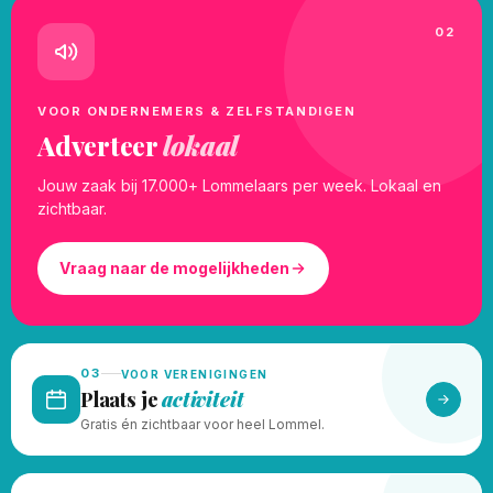
02
VOOR ONDERNEMERS & ZELFSTANDIGEN
Adverteer
lokaal
Jouw zaak bij 17.000+ Lommelaars per week. Lokaal en
zichtbaar.
Vraag naar de mogelijkheden
03
VOOR VERENIGINGEN
Plaats je
activiteit
Gratis én zichtbaar voor heel Lommel.