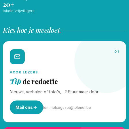
20+
lokale vrijwilligers
Kies hoe je meedoet
.
01
VOOR LEZERS
Tip
de redactie
Nieuws, verhalen of foto's, ...? Stuur maar door.
Mail ons
lommelsegazet@telenet.be