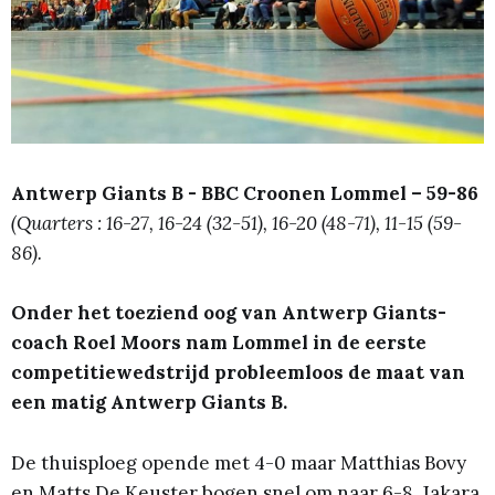
Antwerp Giants B - BBC Croonen Lommel – 59-86
(Quarters : 16-27, 16-24 (32-51), 16-20 (48-71), 11-15 (59-
86).
Onder het toeziend oog van Antwerp Giants-
coach Roel Moors nam Lommel in de eerste
competitiewedstrijd probleemloos de maat van
een matig Antwerp Giants B.
De thuisploeg opende met 4-0 maar Matthias Bovy
en Matts De Keuster bogen snel om naar 6-8. Jakara