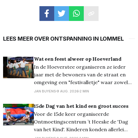
LEES MEER OVER ONTSPANNING IN LOMMEL
Wat een feest alweer op Hoeverland
In de Hoeverstee organiseren ze ieder
jaar met de bewoners van de straat en
omgeving een "festivalletje" waar zowel
jong als oud zich thuis voelen en waar ze
JAN BUYENS
9 AUG. 2026
2 MIN
zelfs de mogelijkheid krijgen om zelf eens
DJ te spelen en hun favoriete liedjes laten
15de Dag van het kind een groot succes
horen. En zoals u alvast
Voor de 15de keer organiseerde
Ontmoetingscentrum ’t Heeske de 'Dag
van het Kind'. Kinderen konden allerlei
spellen doen zoals eendjes vissen, Dokter