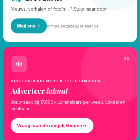
Nieuws, verhalen of foto's, ...? Stuur maar door.
Mail ons
lommelsegazet@telenet.be
02
VOOR ONDERNEMERS & ZELFSTANDIGEN
Adverteer
lokaal
Jouw zaak bij 17.000+ Lommelaars per week. Lokaal en
zichtbaar.
Vraag naar de mogelijkheden