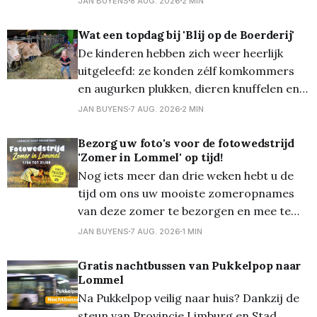
JAN BUYENS
8 AUG. 2026
2 MIN
Bibber, pottengooien, enz… . Met een volle
kaart konden zij uit een zeer rijk
Wat een topdag bij 'Blij op de Boerderij'
assortiment speelgoed kiezen. Voor hen
De kinderen hebben zich weer heerlijk
waren ook al de versnaperingen gratis:
uitgeleefd: ze konden zélf komkommers
van hot-
en augurken plukken, dieren knuffelen en
eten geven (waaronder schaapjes en de
JAN BUYENS
7 AUG. 2026
2 MIN
vele konijnen) en zelfs eten geven aan de
varkens en de koeien. Ze schrokken wel
Bezorg uw foto's voor de fotowedstrijd
'Zomer in Lommel' op tijd!
dat de koeien zo een lange tong hadden...
Nog iets meer dan drie weken hebt u de
Overal waren alleen maar
tijd om ons uw mooiste zomeropnames
van deze zomer te bezorgen en mee te
dingen naar een mooie prijs... Zondag 30
JAN BUYENS
7 AUG. 2026
1 MIN
augustus om 24.00 uur is de
onherroepelijke deadline! En die foto's die
Gratis nachtbussen van Pukkelpop naar
Lommel
mogen zowat 'alles'
Na Pukkelpop veilig naar huis? Dankzij de
steun van Provincie Limburg en Stad