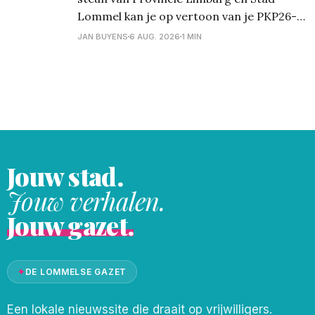
Lommel kan je op vertoon van je PKP26-
polsbandje gratis gebruik maken van de
JAN BUYENS
6 AUG. 2026
1 MIN
nachtbussen van De Lijn. Deze bussen
vertrekken aan een speciale halte bij het
festivalterrein in Kiewit na afloop van de
festivaldag: Nacht van
Jouw stad.
Jouw verhalen.
Jouw gazet.
✦
DE LOMMELSE GAZET
Een lokale nieuwssite die draait op vrijwilligers.