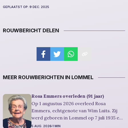
GEPLAATST OP:
9 DEC. 2025
ROUWBERICHT DELEN
MEER ROUWBERICHTEN IN LOMMEL
Rosa Emmers overleden (91 jaar)
Op 1 augustus 2026 overleed Rosa
Emmers, echtgenote van Wim Luits. Zij
werd geboren in Lommel op 7 juli 1935 en
is overleden in Leopoldsburg op 1
5 AUG. 2026
1 MIN