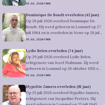
1941 en is overleden in Mol op 30 juli 2026.
30 JUL. 2026
1 MIN
Hij was woonachtig in Mol en werd 84
jaar. Rouwbericht Dries-Hulsmans:
Dominique De Bondt overleden (42 jaar)
Plechtigheid: U wordt vriendelijk
Op 28 juli 2026 overleed Dominique De
uitgenodigd om samen met
Bondt. Hij werd geboren in Lommel op 27
juli 1984 en is overleden in None op 28 juli
2026. Hij was woonachtig in Lommel en
30 JUL. 2026
1 MIN
werd 42 jaar. Rouwbericht Severens: We
nemen afscheid van Dominique tijdens een
Lydie Belen overleden (74 jaar)
intieme plechtigheid, omringd door zijn
Op 29 juli 2026 overleed Lydie Belen,
naaste
echtgenote van Jozef Stalmans. Zij werd
geboren in Lommel op 26 oktober 1951 en
is overleden in Leopoldsburg op 29 juli
30 JUL. 2026
1 MIN
2026. Ze was woonachtig in Leopoldsburg
en werd 74 jaar. Rouwbericht Dries-
Hypolite Jamers overleden (81 jaar)
Hulsmans: Het afscheid, waartoe u
Op 25 juli 2026 overleed Hypolite Jamers,
vriendelijk wordt uitgenodigd, zal
echtgenoot van Jacqueline Peeters. Hij
plaatsvinden
werd geboren in Lommel op 25 juli 1945 en