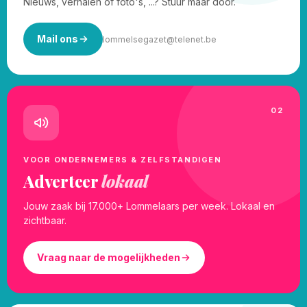
Nieuws, verhalen of foto's, ...? Stuur maar door.
Mail ons
lommelsegazet@telenet.be
02
VOOR ONDERNEMERS & ZELFSTANDIGEN
Adverteer
lokaal
Jouw zaak bij 17.000+ Lommelaars per week. Lokaal en
zichtbaar.
Vraag naar de mogelijkheden