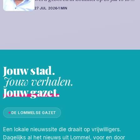
is overleden in Eksel op 25 juli 2026. Hij
27 JUL. 2026
1 MIN
was woonachtig in Eksel en werd 81 jaar.
Rouwbericht Witters: Wij nemen in
intieme kring afscheid van Hypolite,
waarna zijn
Jouw stad.
Jouw verhalen.
Jouw gazet.
✦
DE LOMMELSE GAZET
Een lokale nieuwssite die draait op vrijwilligers.
Dagelijks al het nieuws uit Lommel, voor en door