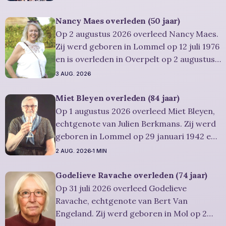
augustus 2026. Ze was woonachtig in
Leopoldsburg en werd 91 jaar.
Nancy Maes overleden (50 jaar)
Rouwbericht Severens: De
Op 2 augustus 2026 overleed Nancy Maes.
afscheidsplechtigheid van Rosa zal in
Zij werd geboren in Lommel op 12 juli 1976
intieme kring plaatsvinden. Er
en is overleden in Overpelt op 2 augustus
2026. Ze was woonachtig in Lommel en
3 AUG. 2026
werd 50 jaar. Rouwbericht Severens: De
afscheidsplechtigheid vindt plaats in
Miet Bleyen overleden (84 jaar)
besloten kring. Er is gelegenheid om in alle
Op 1 augustus 2026 overleed Miet Bleyen,
rust
echtgenote van Julien Berkmans. Zij werd
geboren in Lommel op 29 januari 1942 en
is overleden in Lommel op 1 augustus
2 AUG. 2026
1 MIN
2026. Ze was woonachtig in Lommel en
werd 84 jaar. Rouwbericht Severens: De
Godelieve Ravache overleden (74 jaar)
uitvaartdienst zal in besloten kring
Op 31 juli 2026 overleed Godelieve
plaatshebben. U kan Miet
Ravache, echtgenote van Bert Van
Engeland. Zij werd geboren in Mol op 2