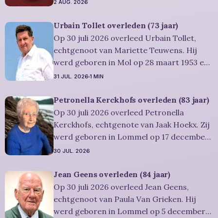
juni 1952 en is overleden in Lommel op 31
2 AUG. 2026
juli 2026. Ze was woonachtig in Lommel en
werd 74 jaar. Rouwbericht Severens: De
Urbain Tollet overleden (73 jaar)
afscheidsviering heeft plaats in besloten
Op 30 juli 2026 overleed Urbain Tollet,
kring. U kan
echtgenoot van Mariette Teuwens. Hij
werd geboren in Mol op 28 maart 1953 en
is overleden in Overpelt op 30 juli 2026. Hij
31 JUL. 2026
1 MIN
was woonachtig in Lommel en werd 73
jaar. Rouwbericht Severens: De
Petronella Kerckhofs overleden (83 jaar)
afscheidsviering van Urbain waarop u
Op 30 juli 2026 overleed Petronella
vriendelijk wordt uitgenodigd, zal
Kerckhofs, echtgenote van Jaak Hoekx. Zij
werd geboren in Lommel op 17 december
1942 en is overleden in Overpelt op 30 juli
30 JUL. 2026
2026. Ze was woonachtig in Lommel en
werd 83 jaar. Rouwbericht Severens: De
Jean Geens overleden (84 jaar)
afscheidsplechtígheid van Irène zal
Op 30 juli 2026 overleed Jean Geens,
plaatsvinden in intieme kring. Condoleren
echtgenoot van Paula Van Grieken. Hij
werd geboren in Lommel op 5 december