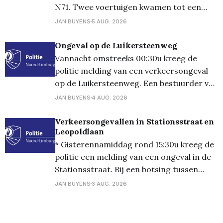
N71. Twee voertuigen kwamen tot een
aanrijding waarbij een voertuig in de
JAN BUYENS
5 AUG. 2026
gracht belandde. De bestuurder werd
voor de nodige zorg naar het ziekenhuis
Ongeval op de Luikersteenweg
gebracht en de wagen werd getakeld. *
Vannacht omstreeks 00:30u kreeg de
Gisteren omstreeks 21:30u was er een
politie melding van een verkeersongeval
melding
op de Luikersteenweg. Een bestuurder van
een wagen maakte een manoeuvre om af
JAN BUYENS
4 AUG. 2026
te slaan, waarbij op hetzelfde moment een
andere bestuurder een inhaalmanoeuvre
Verkeersongevallen in Stationsstraat en
Leopoldlaan
maakte. De twee voertuigen kwamen in
* Gisterennamiddag rond 15:30u kreeg de
aanrijding met elkaar, waarbij ook één
politie een melding van een ongeval in de
voertuig door de
Stationsstraat. Bij een botsing tussen
twee voertuigen raakten de bestuurders
JAN BUYENS
3 AUG. 2026
niet gewond; * Vandaag omstreeks 11:30u
gebeurde een ongeval in de Koning
Leopoldlaan. Twee voertuigen reden op