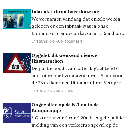
Inbraak in brandweerkazerne
We vernamen vandaag dat enkele weken
geleden er een inbraak was in onze
Lommelse brandweerkazerne... Een deur
van de stelplaats werd geforceerd en er
JAN BUYENS
6 AUG. 2026
1 MIN
werd bevrijdingsmateriaal uit de
autopomp gestolen. Het gaat om accu-
Opgelet: dit weekend nieuwe
flitsmarathon
aangedreven bevrijdingsmateriaal ter
De politie houdt van zaterdagochtend 6
waarde van 30.000 euro, specifiek over
uur tot en met zondagochtend 6 uur voor
o.a. een hydraulische schaar en
de 25ste keer een flitsmarathon. Verspreid
over het hele land wordt er 24 uur lang
JAN BUYENS
6 AUG. 2026
gecontroleerd op overdreven snelheid,
zowel met bemande als met onbemande
Ongevallen op de N71 en in de
Konijnenpijp
radars. Opletten dus, maar dat moet u
* Gisterenavond rond 20u kreeg de politie
uiteraard ook zonder controles
melding van een verkeersongeval op de