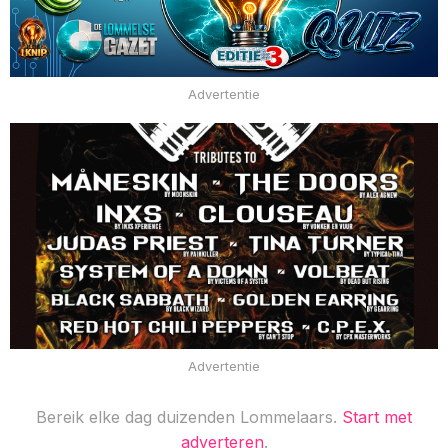
Advertentie
Advertentie
Bereik elke dag duizenden Lommelaars.
Start met
adverteren
.