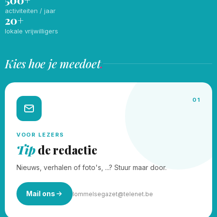
500+
activiteiten / jaar
20+
lokale vrijwilligers
Kies hoe je meedoet
.
01
VOOR LEZERS
Tip
de redactie
Nieuws, verhalen of foto's, ...? Stuur maar door.
Mail ons
lommelsegazet@telenet.be