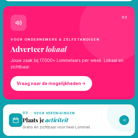
02
VOOR ONDERNEMERS & ZELFSTANDIGEN
Adverteer
lokaal
Jouw zaak bij 17.000+ Lommelaars per week. Lokaal en
zichtbaar.
Vraag naar de mogelijkheden
03
VOOR VERENIGINGEN
Plaats je
activiteit
Gratis én zichtbaar voor heel Lommel.