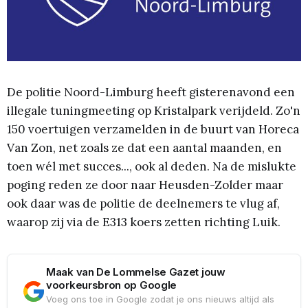
De politie Noord-Limburg heeft gisterenavond een
illegale tuningmeeting op Kristalpark verijdeld. Zo'n
150 voertuigen verzamelden in de buurt van Horeca
Van Zon, net zoals ze dat een aantal maanden, en
toen wél met succes..., ook al deden. Na de mislukte
poging reden ze door naar Heusden-Zolder maar
ook daar was de politie de deelnemers te vlug af,
waarop zij via de E313 koers zetten richting Luik.
Maak van De Lommelse Gazet jouw
voorkeursbron op Google
Voeg ons toe in Google zodat je ons nieuws altijd als