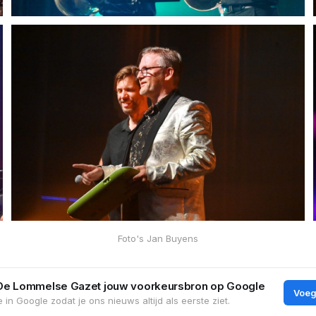
Foto's Jan Buyens
De Lommelse Gazet jouw voorkeursbron op Google
Voeg
 in Google zodat je ons nieuws altijd als eerste ziet.