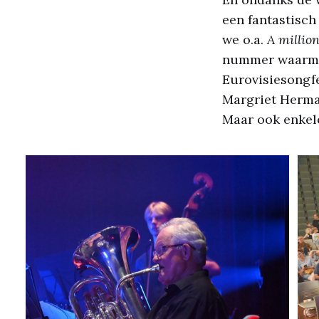
een fantastisch
we o.a.
A millio
nummer waarmee
Eurovisiesongf
Margriet Herm
Maar ook enkel