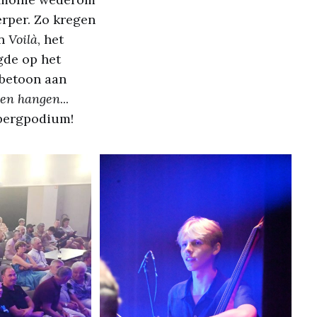
erper. Zo kregen
en
Voilà
, het
gde op het
rbetoon aan
jven hangen
...
lbergpodium!