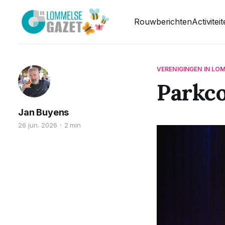
Rouwberichten
Activitei
VERENIGINGEN IN LO
Parkco
Jan Buyens
26 jun. 2026
2 min