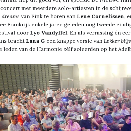
 concert met meerdere solo-artiesten in de schijnw
n dreams
van Pink te horen van
Lene Cornelissen
, 
 Frankrijk enkele jaren geleden nog tweede eindi
estival door
Lyo Vandyffel
. En als verrassing én ee
ans bracht
Lana G
een knappe versie van
Lekker bli
e leden van de Harmonie zélf soleerden op het Ade