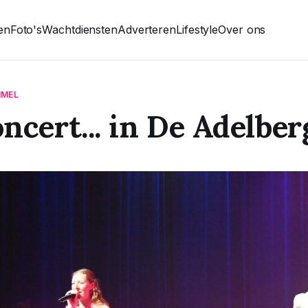
ten
Foto's
Wachtdiensten
Adverteren
Lifestyle
Over ons
MMEL
ncert... in De Adelber