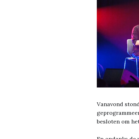
Vanavond stond
geprogrammeerd 
besloten om het
En ondanks de 