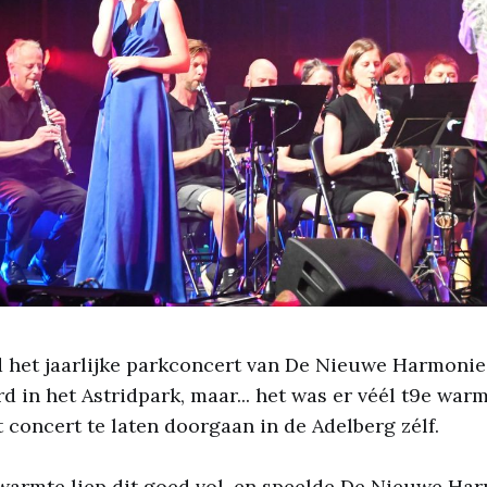
 het jaarlijke parkconcert van De Nieuwe Harmonie
in het Astridpark, maar... het was er véél t9e war
 concert te laten doorgaan in de Adelberg zélf.
warmte liep dit goed vol, en speelde De Nieuwe H