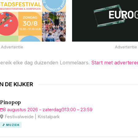
Advertentie
Advertentie
ereik elke dag duizenden Lommelaars.
Start met advertere
IN DE KIJKER
Pinopop
8 augustus 2026 - zaterdag
13:00 – 23:59
Festivalweide | Kristalpark
🎵 MUZIEK