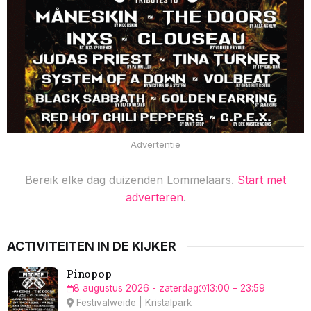
Advertentie
Bereik elke dag duizenden Lommelaars.
Start met
adverteren
.
ACTIVITEITEN IN DE KIJKER
Pinopop
8 augustus 2026 - zaterdag
13:00 – 23:59
Festivalweide | Kristalpark