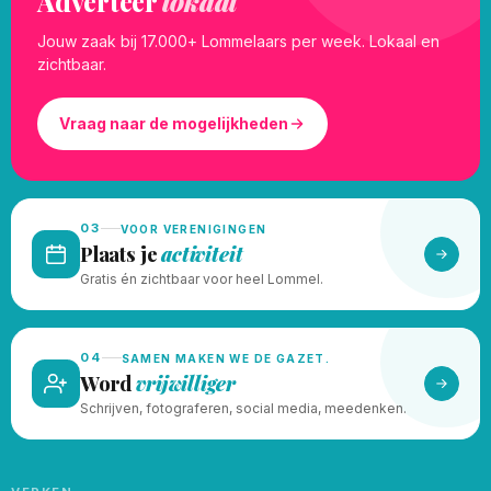
Adverteer
lokaal
Jouw zaak bij 17.000+ Lommelaars per week. Lokaal en
zichtbaar.
Vraag naar de mogelijkheden
03
VOOR VERENIGINGEN
Plaats je
activiteit
Gratis én zichtbaar voor heel Lommel.
04
SAMEN MAKEN WE DE GAZET.
Word
vrijwilliger
Schrijven, fotograferen, social media, meedenken.