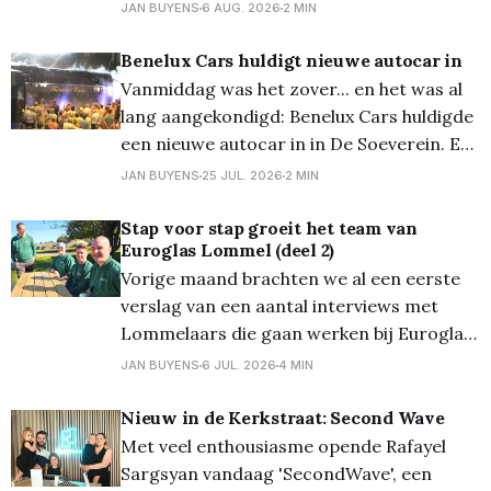
nieuwste glasfabriek in Lommel. Deze
JAN BUYENS
6 AUG. 2026
2 MIN
maand gaan we dieper in op de
toepassingen van glas en stellen we ons
Benelux Cars huldigt nieuwe autocar in
de vraag: "Waar gaat ons Lommel zand
Vanmiddag was het zover... en het was al
naartoe?"
lang aangekondigd: Benelux Cars huldigde
een nieuwe autocar in in De Soeverein. En
dat gebeurde in stijl, met veel volk én in
JAN BUYENS
25 JUL. 2026
2 MIN
aanwezigheid van burgemeester Bob Nijs.
Met deze nieuwe luxe autocar wilt de
Stap voor stap groeit het team van
Euroglas Lommel (deel 2)
firma vooruitgaan, de toekomst
Vorige maand brachten we al een eerste
tegemoet, met nog meer
verslag van een aantal interviews met
Lommelaars die gaan werken bij Euroglas
op de Balendijk. Lees deze interviews er
JAN BUYENS
6 JUL. 2026
4 MIN
hier nog eens op na. En vandaag komen
nog eens drie van deze enthousiaste
Nieuw in de Kerkstraat: Second Wave
werknemers aan het woord. Als derde in
Met veel enthousiasme opende Rafayel
de rij kwamen
Sargsyan vandaag 'SecondWave', een