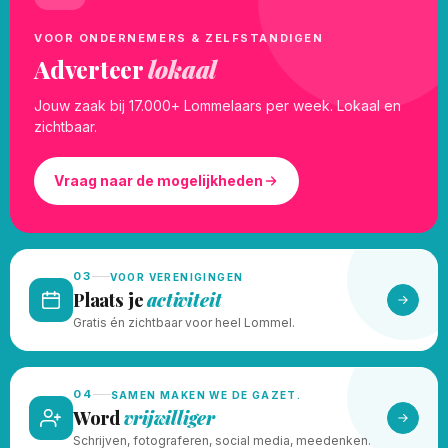
VOOR ONDERNEMERS & ZELFSTANDIGEN
Adverteer
lokaal
Jouw zaak bij 17.000+ Lommelaars per week. Lokaal en
zichtbaar.
Vraag naar de mogelijkheden
03
VOOR VERENIGINGEN
Plaats je
activiteit
Gratis én zichtbaar voor heel Lommel.
04
SAMEN MAKEN WE DE GAZET.
Word
vrijwilliger
Schrijven, fotograferen, social media, meedenken.