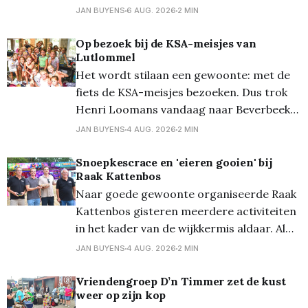
zomerfeest. De belangstelling was
JAN BUYENS
6 AUG. 2026
2 MIN
opnieuw groot: maar liefst honderd leden
tekenden present voor een namiddag vol
Op bezoek bij de KSA-meisjes van
Lutlommel
ontmoeting, gezelligheid en lekker eten.
Het wordt stilaan een gewoonte: met de
Dit jaar werd gekozen voor een andere
fiets de KSA-meisjes bezoeken. Dus trok
formule. In plaats van de traditionele
Henri Loomans vandaag naar Beverbeek
in Hamont-Achel bij de bivakplaats van de
JAN BUYENS
4 AUG. 2026
2 MIN
KSA meisjes... Waarom? Wies (Loomans) is
er voor de 13de keer kookmoeder en we
Snoepkescrace en 'eieren gooien' bij
Raak Kattenbos
mogen telkens mee-eten! Samen met de
Naar goede gewoonte organiseerde Raak
65 meisjes
Kattenbos gisteren meerdere activiteiten
in het kader van de wijkkermis aldaar. Al
even traditioneel werd van start gegaan
JAN BUYENS
4 AUG. 2026
2 MIN
met de bekende snoepkesrace, waarbij
eerst de 1 tot 3-jarigen en nadien de 4 tot
​Vriendengroep D’n Timmer zet de kust
weer op zijn kop
6-jaringen zoveel mogelijk snoep moesten