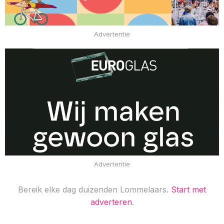
Advertentie
Advertentie
Bereik elke dag duizenden Lommelaars.
Start met
adverteren
.