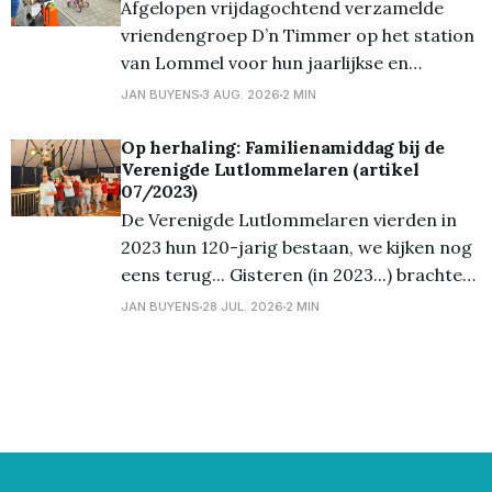
Afgelopen vrijdagochtend verzamelde
verzamelen op een parcours (waar
vriendengroep D’n Timmer op het station
van Lommel voor hun jaarlijkse en
inmiddels traditionele uitstap naar de
JAN BUYENS
3 AUG. 2026
2 MIN
kust. Gewapend met verse
chocoladebroodjes, knapperige croissants
Op herhaling: Familienamiddag bij de
Verenigde Lutlommelaren (artikel
én voor de liefhebbers al een vloeibaar
07/2023)
ontbijt – de welbekende 'glazen boterham'
De Verenigde Lutlommelaren vierden in
– stapte de bende welgemoed de trein op
2023 hun 120-jarig bestaan, we kijken nog
richting
eens terug... Gisteren (in 2023...) brachten
we u reeds foto's van de receptie op
JAN BUYENS
28 JUL. 2026
2 MIN
vrijdagavond, en ook brachten we al héél
wat foto's van het 'Fiets 'm erin'
evenement van