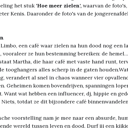
eling het stuk
'Hoe meer zielen',
waarvan de foto's
ter Kenis. Daaronder de foto's van de jongerenafde
en
Limbo, een café waar zielen na hun dood nog een la
 vooraleer ze hun bestemming bereiken: de hemel… 
staat Martha, die haar café met vaste hand runt, terw
le tooghangers alles scherp in de gaten houden.Wat
, verandert al snel in chaos wanneer vier opvalle
en. Geheimen komen bovendrijven, spanningen lopen
kt. Want wat hebben een influencer, dj, hippie en ge
Niets, totdat ze dit bijzondere café binnenwandelen
sche voorstelling nam je mee naar een absurde, hum
rende wereld tussen leven en dood. Durf jij een kijk