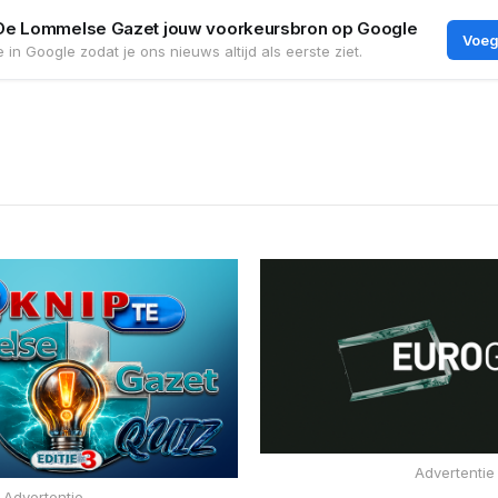
De Lommelse Gazet jouw voorkeursbron op Google
Voeg
 in Google zodat je ons nieuws altijd als eerste ziet.
Advertentie
Advertentie