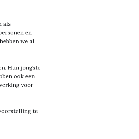
 als
 personen en
 hebben we al
en. Hun jongste
ebben ook een
 werking voor
oorstelling te