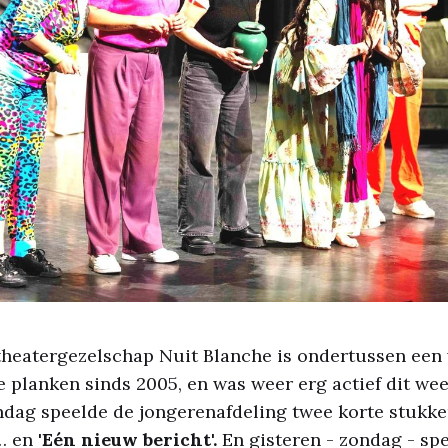
heatergezelschap Nuit Blanche is ondertussen een
planken sinds 2005, en was weer erg actief dit wee
dag speelde de jongerenafdeling twee korte stukken,
… en
'Eén nieuw bericht'.
En gisteren - zondag - sp