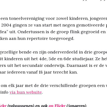
 een toneelvereniging voor zowel kinderen, jongeren
n 2004 gingen ze van start met negen gemotiveerde
ea” uit. Ondertussen is de groep flink gegroeid en
kken aan hun repertoire toegevoegd.
ezellige bende en zijn onderverdeeld in drie groep
it kinderen uit het 4de, 5de en 6de studiejaar. Ze h
ers uit het secundair onderwijs. Daarnaast is er de
ar iedereen vanaf 18 jaar terecht kan.
 om elk jaar met de drie verschillende groepen een v
 info
via hun website
.
ickr
(volwassenen) en ook
op Flickr
(jongeren)