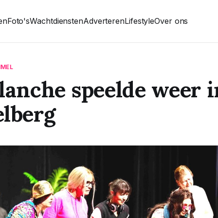
ten
Foto's
Wachtdiensten
Adverteren
Lifestyle
Over ons
MMEL
lanche speelde weer 
lberg