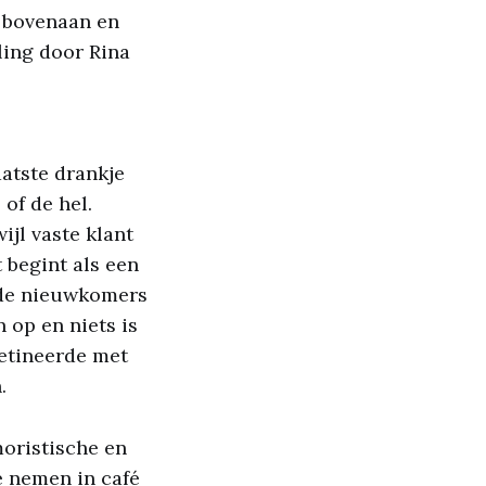
, bovenaan en
ling door Rina
atste drankje
of de hel.
ijl vaste klant
 begint als een
nde nieuwkomers
 op en niets is
detineerde met
.
oristische en
je nemen in café