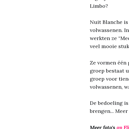
Limbo?
Nuit Blanche is
volwassenen. I
werkten ze “Med
veel mooie stu
Ze vormen één g
groep bestaat u
groep voor tien
volwassenen, wa
De bedoeling is
brengen... Meer
Meer foto's
op Fl