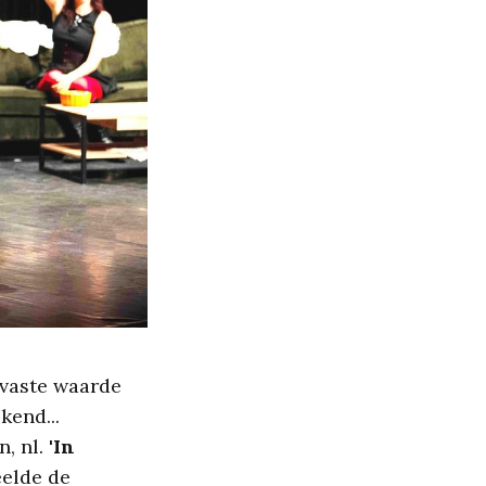
 vaste waarde
kend...
 nl. '
In
eelde de