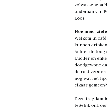
volwassenenafd
onderaan van Pe
Loos...
Hoe meer ziel
Welkom in café 
kunnen drinken,
Achter de toog 
Lucifer en enke
doodgewone dag
de rust verstor
nog wat het lij
elkaar gemeen? 
Deze tragikomi
tegelijk ontroe