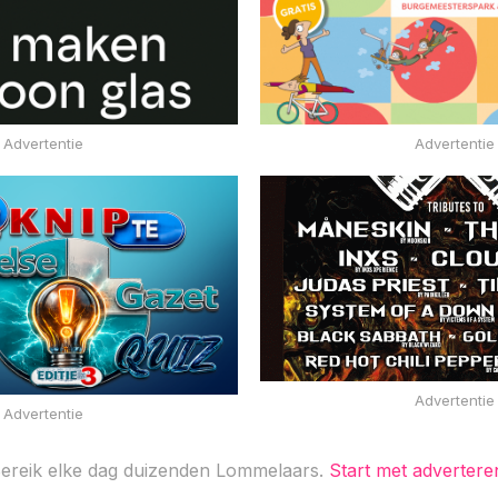
Advertentie
Advertentie
Advertentie
Advertentie
ereik elke dag duizenden Lommelaars.
Start met advertere