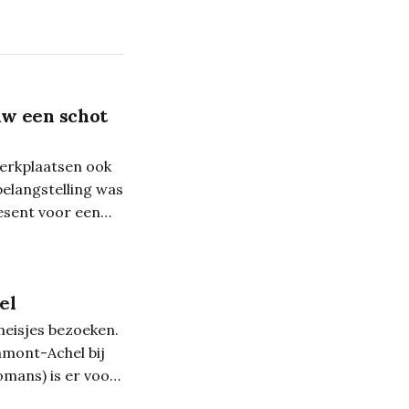
w een schot
erkplaatsen ook
elangstelling was
esent voor een
itionele
el
meisjes bezoeken.
mont-Achel bij
omans) is er voor
ten! Samen met