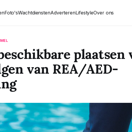
ten
Foto's
Wachtdiensten
Adverteren
Lifestyle
Over ons
MMEL
beschikbare plaatsen 
olgen van REA/AED-
ing