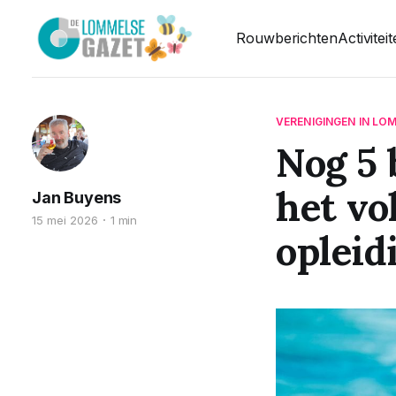
Rouwberichten
Activitei
VERENIGINGEN IN LO
Nog 5 
het v
Jan Buyens
15 mei 2026
1 min
opleid