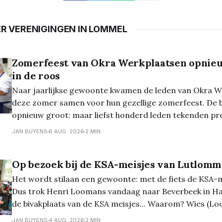
ER VERENIGINGEN IN LOMMEL
Zomerfeest van Okra Werkplaatsen opnieu
in de roos
Naar jaarlijkse gewoonte kwamen de leden van Okra W
deze zomer samen voor hun gezellige zomerfeest. De b
opnieuw groot: maar liefst honderd leden tekenden pr
namiddag vol ontmoeting, gezelligheid en lekker eten. Dit jaar werd
JAN BUYENS
6 AUG. 2026
2 MIN
gekozen voor een andere formule. In plaats van de trad
Op bezoek bij de KSA-meisjes van Lutlomm
Het wordt stilaan een gewoonte: met de fiets de KSA-
Dus trok Henri Loomans vandaag naar Beverbeek in Ha
de bivakplaats van de KSA meisjes... Waarom? Wies (Lo
de 13de keer kookmoeder en we mogen telkens mee-e
JAN BUYENS
4 AUG. 2026
2 MIN