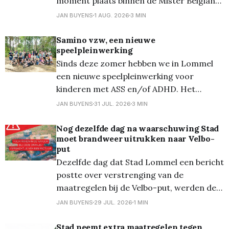
moment plaats binnen de Mister Belgian
Style-organisatie. Tijdens een officiële
JAN BUYENS
1 AUG. 2026
3 MIN
ceremonie droeg Roy Willekens de titel
van Mister Belgian Style 2026 over aan
Samino vzw, een nieuwe
speelpleinwerking
Ender Michael, die eerder als eerste
Sinds deze zomer hebben we in Lommel
runner-up uit de verkiezing kwam. De
een nieuwe speelpleinwerking voor
titeloverdracht kwam
kinderen met ASS en/of ADHD. Het
stadsbestuur is bijzonder trots dat ze
JAN BUYENS
31 JUL. 2026
3 MIN
deze nieuwe vzw, Samino, hebben kunnen
ondersteunen en zo opnieuw een
Nog dezelfde dag na waarschuwing Stad
moet brandweer uitrukken naar Velbo-
aangepast vakantieaanbod op ons
put
grondgebied kunnen aanbieden. Bij
Dezelfde dag dat Stad Lommel een bericht
Samino vzw werken ze met kinderen en
postte over verstrenging van de
maatregelen bij de Velbo-put, werden de
brandweer 's avonds opgeroepen voor
JAN BUYENS
29 JUL. 2026
1 MIN
een brand op diezelfde locatie! Bij
aankomst bleek het om een BBQ te gaan.
Stad neemt extra maatregelen tegen