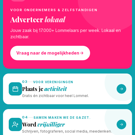
VOOR ONDERNEMERS & ZELFSTANDIGEN
Adverteer
lokaal
Jouw zaak bij 17.000+ Lommelaars per week. Lokaal en
zichtbaar.
Vraag naar de mogelijkheden
03
VOOR VERENIGINGEN
Plaats je
activiteit
Gratis én zichtbaar voor heel Lommel.
04
SAMEN MAKEN WE DE GAZET.
Word
vrijwilliger
Schrijven, fotograferen, social media, meedenken.