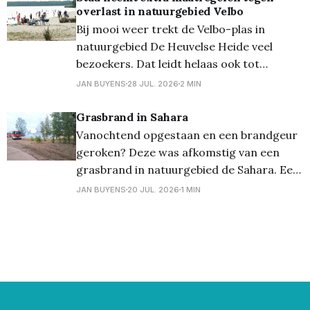
overlast in natuurgebied Velbo
Er werd snel en efficiënt opgetreden door
Bij mooi weer trekt de Velbo-plas in
brandweer en politie en
natuurgebied De Heuvelse Heide veel
bezoekers. Dat leidt helaas ook tot
overlast, zoals grote hoeveelheden
JAN BUYENS
28 JUL. 2026
2 MIN
zwerfvuil, schade aan de natuur en
veiligheidsrisico's. Daarom voert Stad
Grasbrand in Sahara
Lommel via een tijdelijke
Vanochtend opgestaan en een brandgeur
politieverordening extra maatregelen in.
geroken? Deze was afkomstig van een
Zo worden onder meer alcohol, barbecues
grasbrand in natuurgebied de Sahara. Een
en
alerte fietser merkte de brand op en
JAN BUYENS
20 JUL. 2026
1 MIN
verwittigde de hulpdiensten. De ploegen
van brandweerpost Lommel hadden de
brand snel onder controle Het is nog
steeds 𝐜𝐨𝐝𝐞 𝐨𝐫𝐚𝐧𝐣𝐞 voor brandgevaar. Wees
voorzichtig in en met de