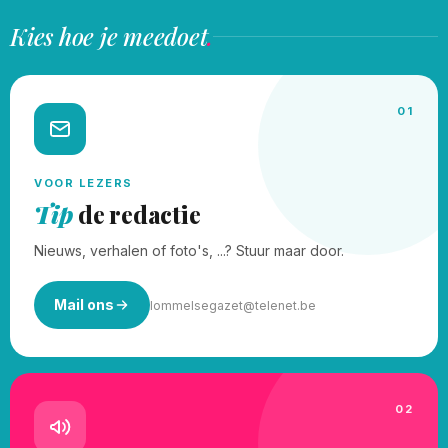
Kies hoe je meedoet
.
01
VOOR LEZERS
Tip
de redactie
Nieuws, verhalen of foto's, ...? Stuur maar door.
Mail ons
lommelsegazet@telenet.be
02