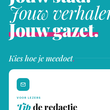
Jouw verhale
Jouw gazet.
Kies hoe je meedoet
.
VOOR LEZERS
Tip
de redactie