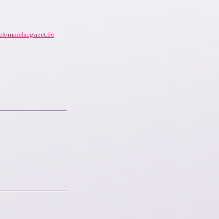
elommelsegazet.be