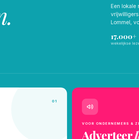
n.
Een lokale 
vrijwilliger
Lommel, vo
17.000+
wekelijkse lez
01
VOOR ONDERNEMERS & Z
Adverteer