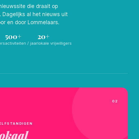
nieuwssite die draait op
s. Dagelijks al het nieuws uit
or en door Lommelaars.
500+
20+
ers
activiteiten / jaar
lokale vrijwilligers
02
ELFSTANDIGEN
lokaal