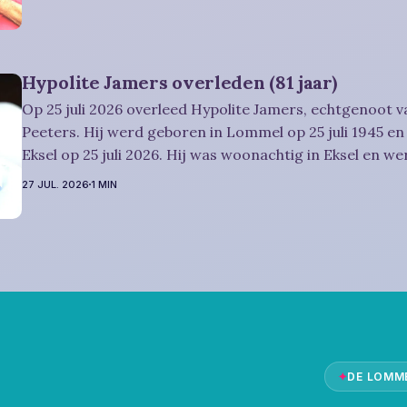
vriendelijk wordt uitgenodigd, zal plaatsvinden
Hypolite Jamers overleden (81 jaar)
Op 25 juli 2026 overleed Hypolite Jamers, echtgenoot v
Peeters. Hij werd geboren in Lommel op 25 juli 1945 en 
Eksel op 25 juli 2026. Hij was woonachtig in Eksel en wer
Rouwbericht Witters: Wij nemen in intieme kring afscheid van Hypolite,
27 JUL. 2026
1 MIN
waarna zijn
✦
DE LOMM