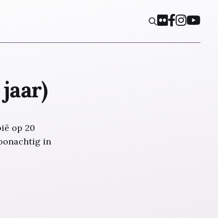
jaar)
pië op 20
oonachtig in