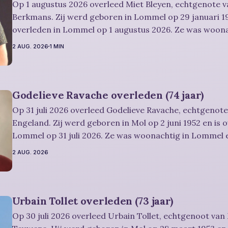
Op 1 augustus 2026 overleed Miet Bleyen, echtgenote va
Berkmans. Zij werd geboren in Lommel op 29 januari 19
overleden in Lommel op 1 augustus 2026. Ze was woon
en werd 84 jaar. Rouwbericht Severens: De uitvaartdienst zal in besloten
2 AUG. 2026
1 MIN
kring plaatshebben. U kan Miet
Godelieve Ravache overleden (74 jaar)
Op 31 juli 2026 overleed Godelieve Ravache, echtgenote
Engeland. Zij werd geboren in Mol op 2 juni 1952 en is 
Lommel op 31 juli 2026. Ze was woonachtig in Lommel e
Rouwbericht Severens: De afscheidsviering heeft plaats in besloten kring.
2 AUG. 2026
U kan
Urbain Tollet overleden (73 jaar)
Op 30 juli 2026 overleed Urbain Tollet, echtgenoot van