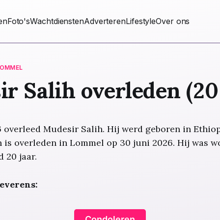
ten
Foto's
Wachtdiensten
Adverteren
Lifestyle
Over ons
LOMMEL
r Salih overleden (20 
 overleed Mudesir Salih. Hij werd geboren in Ethio
 is overleden in Lommel op 30 juni 2026. Hij was w
 20 jaar.
everens:
Condoleren