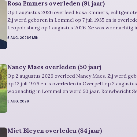
Rosa Emmers overleden (91 jaar)
Op 1 augustus 2026 overleed Rosa Emmers, echtgenote
Zij werd geboren in Lommel op 7 juli 1935 en is overled
Leopoldsburg op 1 augustus 2026. Ze was woonachtig 
en werd 91 jaar. Rouwbericht Severens: De afscheidsplechtigheid van
5 AUG. 2026
1 MIN
Rosa zal in intieme kring plaatsvinden. Er
Nancy Maes overleden (50 jaar)
Op 2 augustus 2026 overleed Nancy Maes. Zij werd ge
op 12 juli 1976 en is overleden in Overpelt op 2 augustu
woonachtig in Lommel en werd 50 jaar. Rouwbericht Severens: De
afscheidsplechtigheid vindt plaats in besloten kring. Er is gelegenheid om
3 AUG. 2026
in alle rust
Miet Bleyen overleden (84 jaar)