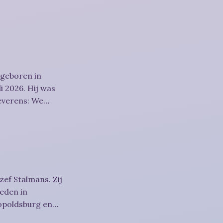
 geboren in
i 2026. Hij was
htigheid,
zef Stalmans. Zij
eden in
eopoldsburg en