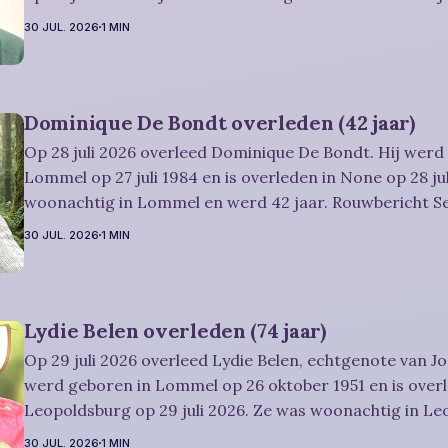
Dries-Hulsmans: Plechtigheid: U wordt vriendelijk uitgenodigd om
30 JUL. 2026
1 MIN
samen met
Dominique De Bondt overleden (42 jaar)
Op 28 juli 2026 overleed Dominique De Bondt. Hij werd
Lommel op 27 juli 1984 en is overleden in None op 28 jul
woonachtig in Lommel en werd 42 jaar. Rouwbericht Severens: We
nemen afscheid van Dominique tijdens een intieme plec
30 JUL. 2026
1 MIN
omringd door zijn naaste
Lydie Belen overleden (74 jaar)
Op 29 juli 2026 overleed Lydie Belen, echtgenote van Jo
werd geboren in Lommel op 26 oktober 1951 en is overl
Leopoldsburg op 29 juli 2026. Ze was woonachtig in L
werd 74 jaar. Rouwbericht Dries-Hulsmans: Het afscheid, waartoe u
30 JUL. 2026
1 MIN