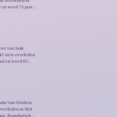
is overleden in
 en werd 73 jaar.
ote van Jaak
2 en is overleden
mel en werd 83
ula Van Grieken.
overleden in Mol
richt