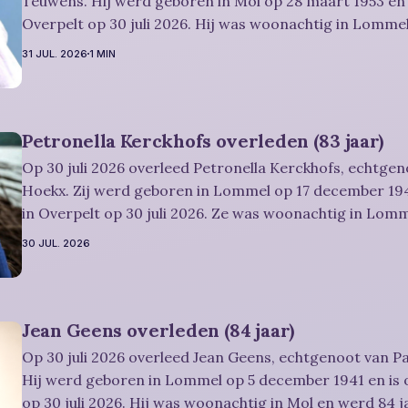
Teuwens. Hij werd geboren in Mol op 28 maart 1953 en 
Overpelt op 30 juli 2026. Hij was woonachtig in Lommel
Rouwbericht Severens: De afscheidsviering van Urbain waarop u
31 JUL. 2026
1 MIN
vriendelijk wordt uitgenodigd, zal
Petronella Kerckhofs overleden (83 jaar)
Op 30 juli 2026 overleed Petronella Kerckhofs, echtgen
Hoekx. Zij werd geboren in Lommel op 17 december 194
in Overpelt op 30 juli 2026. Ze was woonachtig in Lom
jaar. Rouwbericht Severens: De afscheidsplechtígheid van Irène zal
30 JUL. 2026
plaatsvinden in intieme kring. Condoleren
Jean Geens overleden (84 jaar)
Op 30 juli 2026 overleed Jean Geens, echtgenoot van Pa
Hij werd geboren in Lommel op 5 december 1941 en is 
op 30 juli 2026. Hij was woonachtig in Mol en werd 84 jaar. Rouwbe