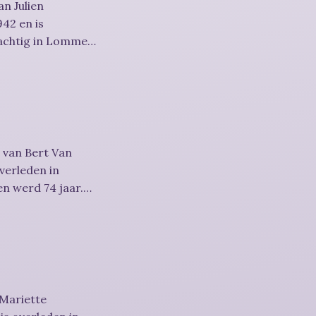
n Julien
42 en is
achtig in Lommel
 van Bert Van
overleden in
n werd 74 jaar.
 Mariette