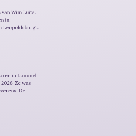
 van Wim Luits.
en in
in Leopoldsburg
boren in Lommel
s 2026. Ze was