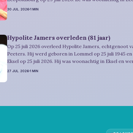
werd 74 jaar. Rouwbericht Dries-Hulsmans: Het afscheid, waartoe u
30 JUL. 2026
1 MIN
vriendelijk wordt uitgenodigd, zal plaatsvinden
Hypolite Jamers overleden (81 jaar)
Op 25 juli 2026 overleed Hypolite Jamers, echtgenoot v
Peeters. Hij werd geboren in Lommel op 25 juli 1945 en 
Eksel op 25 juli 2026. Hij was woonachtig in Eksel en wer
Rouwbericht Witters: Wij nemen in intieme kring afscheid van Hypolite,
27 JUL. 2026
1 MIN
waarna zijn