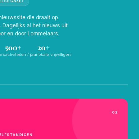
ELSE GAZET
nieuwssite die draait op
s. Dagelijks al het nieuws uit
or en door Lommelaars.
500+
20+
ers
activiteiten / jaar
lokale vrijwilligers
02
ELFSTANDIGEN