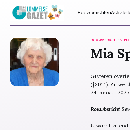
Rouwberichten
Activitei
ROUWBERICHTEN IN 
Mia S
Gisteren overle
(†2014). Zij we
24 januari 2025
Rouwbericht Sev
U wordt vriend