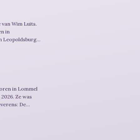
 van Wim Luits.
en in
in Leopoldsburg
boren in Lommel
s 2026. Ze was