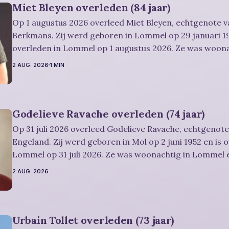
Miet Bleyen overleden (84 jaar)
Op 1 augustus 2026 overleed Miet Bleyen, echtgenote va
Berkmans. Zij werd geboren in Lommel op 29 januari 19
overleden in Lommel op 1 augustus 2026. Ze was woon
en werd 84 jaar. Rouwbericht Severens: De uitvaartdienst zal in besloten
2 AUG. 2026
1 MIN
kring plaatshebben. U kan Miet
Godelieve Ravache overleden (74 jaar)
Op 31 juli 2026 overleed Godelieve Ravache, echtgenote
Engeland. Zij werd geboren in Mol op 2 juni 1952 en is 
Lommel op 31 juli 2026. Ze was woonachtig in Lommel e
Rouwbericht Severens: De afscheidsviering heeft plaats in besloten kring.
2 AUG. 2026
U kan
Urbain Tollet overleden (73 jaar)