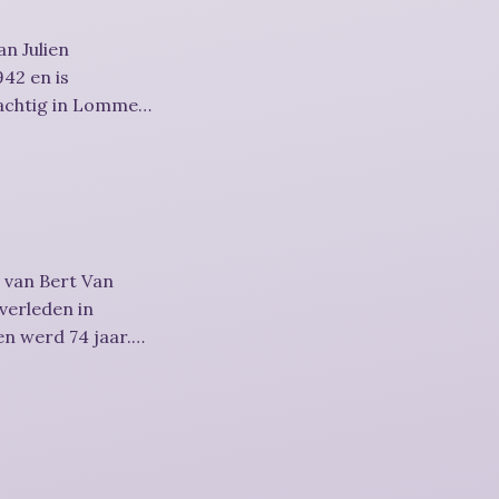
n Julien
42 en is
achtig in Lommel
 van Bert Van
overleden in
n werd 74 jaar.