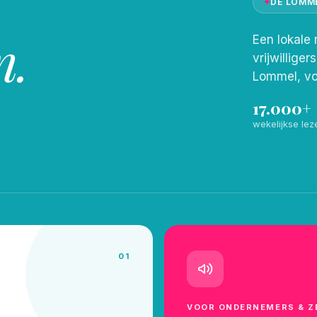
✦
DE LOMM
n.
Een lokale 
vrijwilliger
Lommel, vo
17.000+
wekelijkse lez
01
VOOR ONDERNEMERS & Z