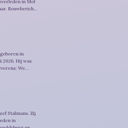
overleden in Mol
richt
 geboren in
i 2026. Hij was
htigheid,
zef Stalmans. Zij
eden in
eopoldsburg en