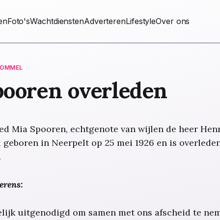
ten
Foto's
Wachtdiensten
Adverteren
Lifestyle
Over ons
LOMMEL
pooren overleden
ed Mia Spooren, echtgenote van wijlen de heer Hen
rd geboren in Neerpelt op 25 mei 1926 en is overled
.
erens:
elijk uitgenodigd om samen met ons afscheid te ne