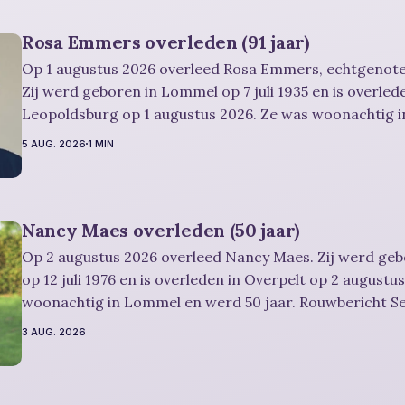
Rosa Emmers overleden (91 jaar)
Op 1 augustus 2026 overleed Rosa Emmers, echtgenote
Zij werd geboren in Lommel op 7 juli 1935 en is overled
Leopoldsburg op 1 augustus 2026. Ze was woonachtig 
en werd 91 jaar. Rouwbericht Severens: De afscheidsplechtigheid van
5 AUG. 2026
1 MIN
Rosa zal in intieme kring plaatsvinden. Er
Nancy Maes overleden (50 jaar)
Op 2 augustus 2026 overleed Nancy Maes. Zij werd ge
op 12 juli 1976 en is overleden in Overpelt op 2 augustu
woonachtig in Lommel en werd 50 jaar. Rouwbericht Severens: De
afscheidsplechtigheid vindt plaats in besloten kring. Er is gelegenheid om
3 AUG. 2026
in alle rust