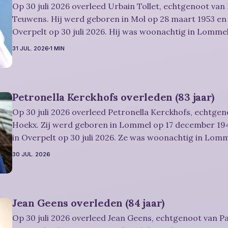
Op 30 juli 2026 overleed Urbain Tollet, echtgenoot van
Teuwens. Hij werd geboren in Mol op 28 maart 1953 en 
Overpelt op 30 juli 2026. Hij was woonachtig in Lommel
Rouwbericht Severens: De afscheidsviering van Urbain waarop u
31 JUL. 2026
1 MIN
vriendelijk wordt uitgenodigd, zal
Petronella Kerckhofs overleden (83 jaar)
Op 30 juli 2026 overleed Petronella Kerckhofs, echtgen
Hoekx. Zij werd geboren in Lommel op 17 december 194
in Overpelt op 30 juli 2026. Ze was woonachtig in Lom
jaar. Rouwbericht Severens: De afscheidsplechtígheid van Irène zal
30 JUL. 2026
plaatsvinden in intieme kring. Condoleren
Jean Geens overleden (84 jaar)
Op 30 juli 2026 overleed Jean Geens, echtgenoot van Pa