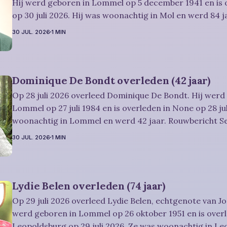
Hij werd geboren in Lommel op 5 december 1941 en is 
op 30 juli 2026. Hij was woonachtig in Mol en werd 84 jaar. Rouwbe
Dries-Hulsmans: Plechtigheid: U wordt vriendelijk uitgenodigd om
30 JUL. 2026
1 MIN
samen met
Dominique De Bondt overleden (42 jaar)
Op 28 juli 2026 overleed Dominique De Bondt. Hij werd
Lommel op 27 juli 1984 en is overleden in None op 28 jul
woonachtig in Lommel en werd 42 jaar. Rouwbericht Severens: We
nemen afscheid van Dominique tijdens een intieme plec
30 JUL. 2026
1 MIN
omringd door zijn naaste
Lydie Belen overleden (74 jaar)
Op 29 juli 2026 overleed Lydie Belen, echtgenote van Jo
werd geboren in Lommel op 26 oktober 1951 en is overl
Leopoldsburg op 29 juli 2026. Ze was woonachtig in L