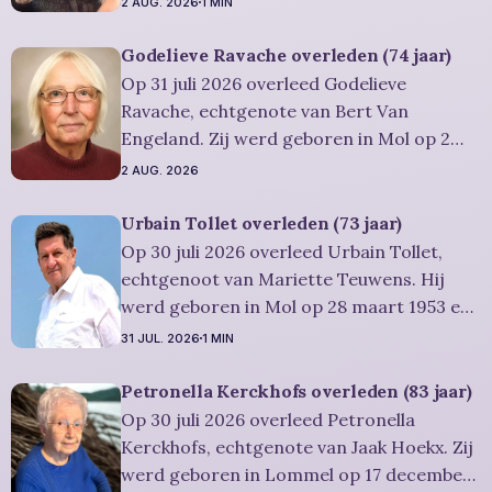
2 AUG. 2026
1 MIN
2026. Ze was woonachtig in Lommel en
werd 84 jaar. Rouwbericht Severens: De
Godelieve Ravache overleden (74 jaar)
uitvaartdienst zal in besloten kring
Op 31 juli 2026 overleed Godelieve
plaatshebben. U kan Miet
Ravache, echtgenote van Bert Van
Engeland. Zij werd geboren in Mol op 2
juni 1952 en is overleden in Lommel op 31
2 AUG. 2026
juli 2026. Ze was woonachtig in Lommel en
werd 74 jaar. Rouwbericht Severens: De
Urbain Tollet overleden (73 jaar)
afscheidsviering heeft plaats in besloten
Op 30 juli 2026 overleed Urbain Tollet,
kring. U kan
echtgenoot van Mariette Teuwens. Hij
werd geboren in Mol op 28 maart 1953 en
is overleden in Overpelt op 30 juli 2026. Hij
31 JUL. 2026
1 MIN
was woonachtig in Lommel en werd 73
jaar. Rouwbericht Severens: De
Petronella Kerckhofs overleden (83 jaar)
afscheidsviering van Urbain waarop u
Op 30 juli 2026 overleed Petronella
vriendelijk wordt uitgenodigd, zal
Kerckhofs, echtgenote van Jaak Hoekx. Zij
werd geboren in Lommel op 17 december