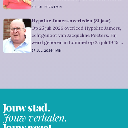
is overleden in Leopoldsburg op 29 juli
30 JUL. 2026
1 MIN
2026. Ze was woonachtig in Leopoldsburg
en werd 74 jaar. Rouwbericht Dries-
Hypolite Jamers overleden (81 jaar)
Hulsmans: Het afscheid, waartoe u
Op 25 juli 2026 overleed Hypolite Jamers,
vriendelijk wordt uitgenodigd, zal
echtgenoot van Jacqueline Peeters. Hij
plaatsvinden
werd geboren in Lommel op 25 juli 1945 en
is overleden in Eksel op 25 juli 2026. Hij
27 JUL. 2026
1 MIN
was woonachtig in Eksel en werd 81 jaar.
Rouwbericht Witters: Wij nemen in
intieme kring afscheid van Hypolite,
waarna zijn
Jouw stad.
Jouw verhalen.
Jouw gazet.