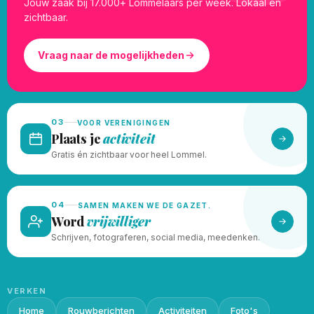
Jouw zaak bij 17.000+ Lommelaars per week. Lokaal en
zichtbaar.
Vraag naar de mogelijkheden
03
VOOR VERENIGINGEN
Plaats je
activiteit
Gratis én zichtbaar voor heel Lommel.
04
SAMEN MAKEN WE DE GAZET.
Word
vrijwilliger
Schrijven, fotograferen, social media, meedenken.
VERKEN
Home
Rouwberichten
Activiteiten
Foto's