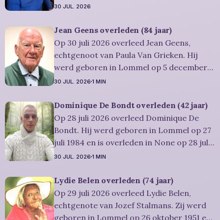
1942 en is overleden in Overpelt op 30 juli
30 JUL. 2026
2026. Ze was woonachtig in Lommel en
werd 83 jaar. Rouwbericht Severens: De
Jean Geens overleden (84 jaar)
afscheidsplechtígheid van Irène zal
Op 30 juli 2026 overleed Jean Geens,
plaatsvinden in intieme kring. Condoleren
echtgenoot van Paula Van Grieken. Hij
werd geboren in Lommel op 5 december
1941 en is overleden in Mol op 30 juli 2026.
30 JUL. 2026
1 MIN
Hij was woonachtig in Mol en werd 84
jaar. Rouwbericht Dries-Hulsmans:
Dominique De Bondt overleden (42 jaar)
Plechtigheid: U wordt vriendelijk
Op 28 juli 2026 overleed Dominique De
uitgenodigd om samen met
Bondt. Hij werd geboren in Lommel op 27
juli 1984 en is overleden in None op 28 juli
2026. Hij was woonachtig in Lommel en
30 JUL. 2026
1 MIN
werd 42 jaar. Rouwbericht Severens: We
nemen afscheid van Dominique tijdens een
Lydie Belen overleden (74 jaar)
intieme plechtigheid, omringd door zijn
Op 29 juli 2026 overleed Lydie Belen,
naaste
echtgenote van Jozef Stalmans. Zij werd
geboren in Lommel op 26 oktober 1951 en