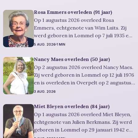
Rosa Emmers overleden (91 jaar)
Op 1 augustus 2026 overleed Rosa
Emmers, echtgenote van Wim Luits. Zij
werd geboren in Lommel op 7 juli 1935 en
is overleden in Leopoldsburg op 1
5 AUG. 2026
1 MIN
augustus 2026. Ze was woonachtig in
Leopoldsburg en werd 91 jaar.
Nancy Maes overleden (50 jaar)
Rouwbericht Severens: De
Op 2 augustus 2026 overleed Nancy Maes.
afscheidsplechtigheid van Rosa zal in
Zij werd geboren in Lommel op 12 juli 1976
intieme kring plaatsvinden. Er
en is overleden in Overpelt op 2 augustus
2026. Ze was woonachtig in Lommel en
3 AUG. 2026
werd 50 jaar. Rouwbericht Severens: De
afscheidsplechtigheid vindt plaats in
Miet Bleyen overleden (84 jaar)
besloten kring. Er is gelegenheid om in alle
Op 1 augustus 2026 overleed Miet Bleyen,
rust
echtgenote van Julien Berkmans. Zij werd
geboren in Lommel op 29 januari 1942 en
is overleden in Lommel op 1 augustus