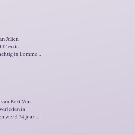
n Julien
42 en is
achtig in Lommel
 van Bert Van
overleden in
n werd 74 jaar.