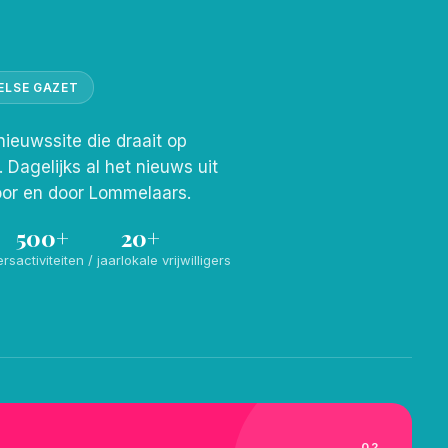
ELSE GAZET
nieuwssite die draait op
s. Dagelijks al het nieuws uit
or en door Lommelaars.
500+
20+
ers
activiteiten / jaar
lokale vrijwilligers
02