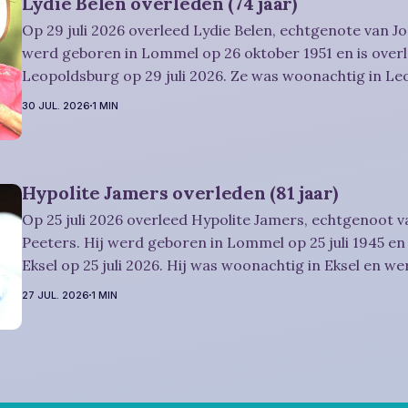
Lydie Belen overleden (74 jaar)
Op 29 juli 2026 overleed Lydie Belen, echtgenote van Jo
werd geboren in Lommel op 26 oktober 1951 en is overl
Leopoldsburg op 29 juli 2026. Ze was woonachtig in L
werd 74 jaar. Rouwbericht Dries-Hulsmans: Het afscheid, waartoe u
30 JUL. 2026
1 MIN
vriendelijk wordt uitgenodigd, zal plaatsvinden
Hypolite Jamers overleden (81 jaar)
Op 25 juli 2026 overleed Hypolite Jamers, echtgenoot v
Peeters. Hij werd geboren in Lommel op 25 juli 1945 en 
Eksel op 25 juli 2026. Hij was woonachtig in Eksel en wer
Rouwbericht Witters: Wij nemen in intieme kring afscheid van Hypolite,
27 JUL. 2026
1 MIN
waarna zijn