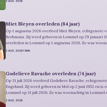
3 AUG. 2026
in alle rust
Miet Bleyen overleden (84 jaar)
Op 1 augustus 2026 overleed Miet Bleyen, echtgenote va
Berkmans. Zij werd geboren in Lommel op 29 januari 19
overleden in Lommel op 1 augustus 2026. Ze was woon
en werd 84 jaar. Rouwbericht Severens: De uitvaartdienst zal in besloten
2 AUG. 2026
1 MIN
kring plaatshebben. U kan Miet
Godelieve Ravache overleden (74 jaar)
Op 31 juli 2026 overleed Godelieve Ravache, echtgenote
Engeland. Zij werd geboren in Mol op 2 juni 1952 en is 
Lommel op 31 juli 2026. Ze was woonachtig in Lommel e
Rouwbericht Severens: De afscheidsviering heeft plaats in besloten kring.
2 AUG. 2026
U kan