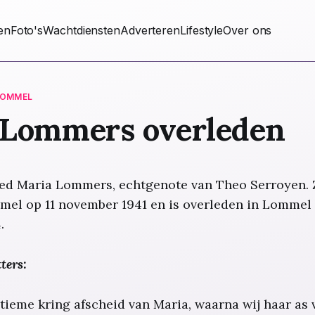
ten
Foto's
Wachtdiensten
Adverteren
Lifestyle
Over ons
LOMMEL
 Lommers overleden
eed Maria Lommers, echtgenote van Theo Serroyen. 
mel op 11 november 1941 en is overleden in Lommel 
.
ters:
tieme kring afscheid van Maria, waarna wij haar as 