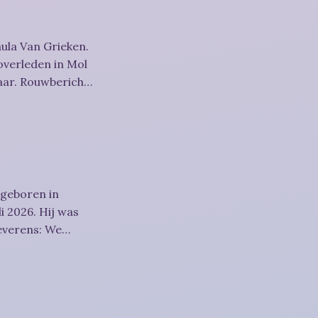
ula Van Grieken.
overleden in Mol
richt
 geboren in
i 2026. Hij was
htigheid,