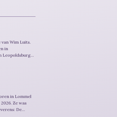
 van Wim Luits.
en in
in Leopoldsburg
boren in Lommel
s 2026. Ze was