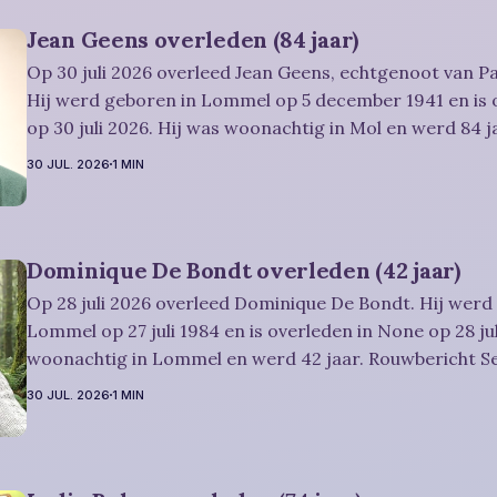
Jean Geens overleden (84 jaar)
Op 30 juli 2026 overleed Jean Geens, echtgenoot van Pa
Hij werd geboren in Lommel op 5 december 1941 en is 
op 30 juli 2026. Hij was woonachtig in Mol en werd 84 jaar. Rouwbe
Dries-Hulsmans: Plechtigheid: U wordt vriendelijk uitgenodigd om
30 JUL. 2026
1 MIN
samen met
Dominique De Bondt overleden (42 jaar)
Op 28 juli 2026 overleed Dominique De Bondt. Hij werd
Lommel op 27 juli 1984 en is overleden in None op 28 jul
woonachtig in Lommel en werd 42 jaar. Rouwbericht Severens: We
nemen afscheid van Dominique tijdens een intieme plec
30 JUL. 2026
1 MIN
omringd door zijn naaste