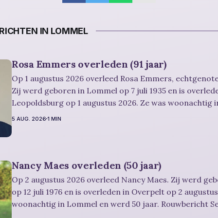
ICHTEN IN LOMMEL
Rosa Emmers overleden (91 jaar)
Op 1 augustus 2026 overleed Rosa Emmers, echtgenote
Zij werd geboren in Lommel op 7 juli 1935 en is overled
Leopoldsburg op 1 augustus 2026. Ze was woonachtig 
en werd 91 jaar. Rouwbericht Severens: De afscheidsplechtigheid van
5 AUG. 2026
1 MIN
Rosa zal in intieme kring plaatsvinden. Er
Nancy Maes overleden (50 jaar)
Op 2 augustus 2026 overleed Nancy Maes. Zij werd ge
op 12 juli 1976 en is overleden in Overpelt op 2 augustu
woonachtig in Lommel en werd 50 jaar. Rouwbericht Severens: De
afscheidsplechtigheid vindt plaats in besloten kring. Er is gelegenheid om