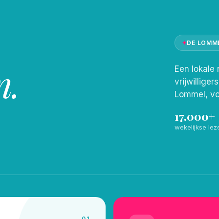
✦
DE LOMM
n.
Een lokale 
vrijwilliger
Lommel, vo
17.000+
wekelijkse lez
01