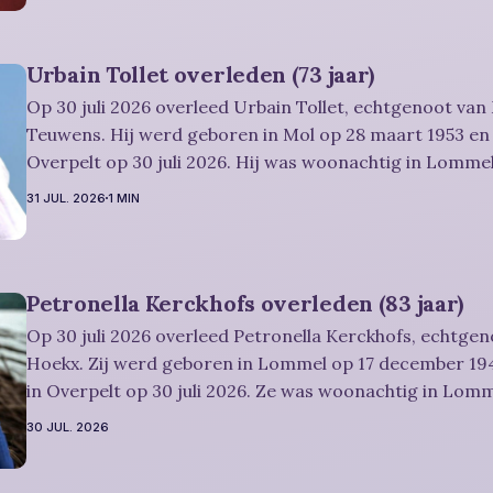
Urbain Tollet overleden (73 jaar)
Op 30 juli 2026 overleed Urbain Tollet, echtgenoot van
Teuwens. Hij werd geboren in Mol op 28 maart 1953 en 
Overpelt op 30 juli 2026. Hij was woonachtig in Lommel
Rouwbericht Severens: De afscheidsviering van Urbain waarop u
31 JUL. 2026
1 MIN
vriendelijk wordt uitgenodigd, zal
Petronella Kerckhofs overleden (83 jaar)
Op 30 juli 2026 overleed Petronella Kerckhofs, echtgen
Hoekx. Zij werd geboren in Lommel op 17 december 194
in Overpelt op 30 juli 2026. Ze was woonachtig in Lom
jaar. Rouwbericht Severens: De afscheidsplechtígheid van Irène zal
30 JUL. 2026
plaatsvinden in intieme kring. Condoleren