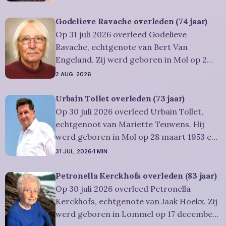
2026. Ze was woonachtig in Lommel en
werd 84 jaar. Rouwbericht Severens: De
Godelieve Ravache overleden (74 jaar)
uitvaartdienst zal in besloten kring
Op 31 juli 2026 overleed Godelieve
plaatshebben. U kan Miet
Ravache, echtgenote van Bert Van
Engeland. Zij werd geboren in Mol op 2
juni 1952 en is overleden in Lommel op 31
2 AUG. 2026
juli 2026. Ze was woonachtig in Lommel en
werd 74 jaar. Rouwbericht Severens: De
Urbain Tollet overleden (73 jaar)
afscheidsviering heeft plaats in besloten
Op 30 juli 2026 overleed Urbain Tollet,
kring. U kan
echtgenoot van Mariette Teuwens. Hij
werd geboren in Mol op 28 maart 1953 en
is overleden in Overpelt op 30 juli 2026. Hij
31 JUL. 2026
1 MIN
was woonachtig in Lommel en werd 73
jaar. Rouwbericht Severens: De
Petronella Kerckhofs overleden (83 jaar)
afscheidsviering van Urbain waarop u
Op 30 juli 2026 overleed Petronella
vriendelijk wordt uitgenodigd, zal
Kerckhofs, echtgenote van Jaak Hoekx. Zij
werd geboren in Lommel op 17 december