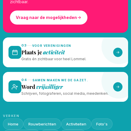
zichtbaar.
Vraag naar de mogelijkheden
03
VOOR VERENIGINGEN
Plaats je
activiteit
Gratis én zichtbaar voor heel Lommel.
04
SAMEN MAKEN WE DE GAZET.
Word
vrijwilliger
Schrijven, fotograferen, social media, meedenken.
VERKEN
Home
Rouwberichten
Activiteiten
Foto's