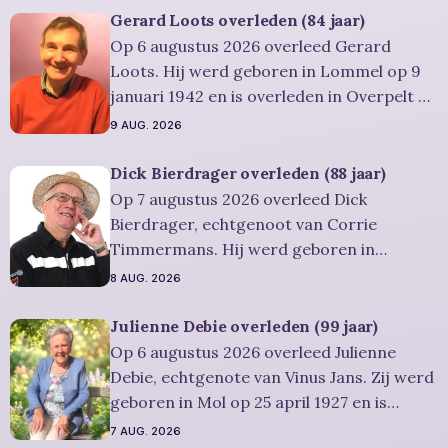
Gerard Loots overleden (84 jaar)
Op 6 augustus 2026 overleed Gerard
Loots. Hij werd geboren in Lommel op 9
januari 1942 en is overleden in Overpelt op
6 augustus 2026. Hij was woonachtig in
9 AUG. 2026
Lommel en werd 84 jaar. Rouwbericht
Severens: Condoleren
Dick Bierdrager overleden (88 jaar)
Op 7 augustus 2026 overleed Dick
Bierdrager, echtgenoot van Corrie
Timmermans. Hij werd geboren in
AMSTERDAM op 12 oktober 1937 en is
8 AUG. 2026
overleden in Lommel op 7 augustus 2026.
Hij was woonachtig in Lommel en werd 88
Julienne Debie overleden (99 jaar)
jaar. Rouwbericht Severens: Er zal een
Op 6 augustus 2026 overleed Julienne
herdenkingsdienst gehouden worden op
Debie, echtgenote van Vinus Jans. Zij werd
vrijdag 14 augustus
geboren in Mol op 25 april 1927 en is
overleden in Lommel op 6 augustus 2026.
7 AUG. 2026