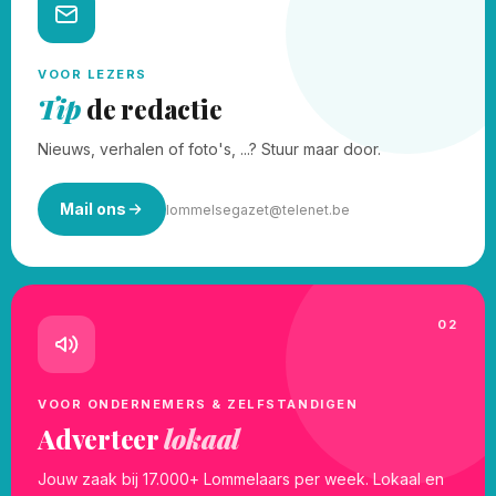
VOOR LEZERS
Tip
de redactie
Nieuws, verhalen of foto's, ...? Stuur maar door.
Mail ons
lommelsegazet@telenet.be
02
VOOR ONDERNEMERS & ZELFSTANDIGEN
Adverteer
lokaal
Jouw zaak bij 17.000+ Lommelaars per week. Lokaal en