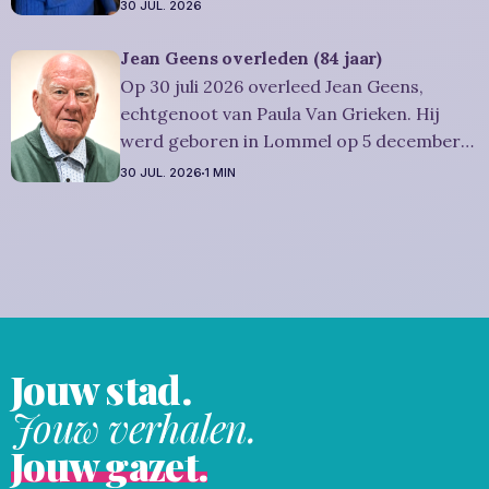
1942 en is overleden in Overpelt op 30 juli
30 JUL. 2026
2026. Ze was woonachtig in Lommel en
werd 83 jaar. Rouwbericht Severens: De
Jean Geens overleden (84 jaar)
afscheidsplechtígheid van Irène zal
Op 30 juli 2026 overleed Jean Geens,
plaatsvinden in intieme kring. Condoleren
echtgenoot van Paula Van Grieken. Hij
werd geboren in Lommel op 5 december
1941 en is overleden in Mol op 30 juli 2026.
30 JUL. 2026
1 MIN
Hij was woonachtig in Mol en werd 84
jaar. Rouwbericht Dries-Hulsmans:
Plechtigheid: U wordt vriendelijk
uitgenodigd om samen met
Jouw stad.
Jouw verhalen.
Jouw gazet.