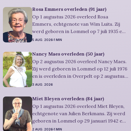
Ze was woonachtig in Lommel en werd 99
jaar. Rouwbericht Severens: Er is
Rosa Emmers overleden (91 jaar)
gelegenheid om in alle rust en stilte
Op 1 augustus 2026 overleed Rosa
persoonlijk
Emmers, echtgenote van Wim Luits. Zij
werd geboren in Lommel op 7 juli 1935 en
is overleden in Leopoldsburg op 1
5 AUG. 2026
1 MIN
augustus 2026. Ze was woonachtig in
Leopoldsburg en werd 91 jaar.
Nancy Maes overleden (50 jaar)
Rouwbericht Severens: De
Op 2 augustus 2026 overleed Nancy Maes.
afscheidsplechtigheid van Rosa zal in
Zij werd geboren in Lommel op 12 juli 1976
intieme kring plaatsvinden. Er
en is overleden in Overpelt op 2 augustus
2026. Ze was woonachtig in Lommel en
3 AUG. 2026
werd 50 jaar. Rouwbericht Severens: De
afscheidsplechtigheid vindt plaats in
Miet Bleyen overleden (84 jaar)
besloten kring. Er is gelegenheid om in alle
Op 1 augustus 2026 overleed Miet Bleyen,
rust
echtgenote van Julien Berkmans. Zij werd
geboren in Lommel op 29 januari 1942 en
is overleden in Lommel op 1 augustus
2 AUG. 2026
1 MIN