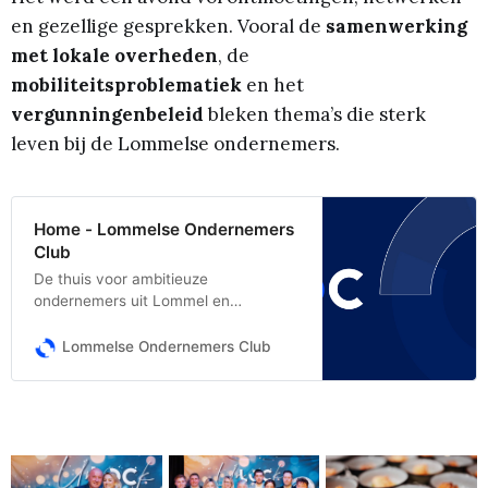
en gezellige gesprekken. Vooral de
samenwerking
met lokale overheden
, de
mobiliteitsproblematiek
en het
vergunningenbeleid
bleken thema’s die sterk
leven bij de Lommelse ondernemers.
Home - Lommelse Ondernemers
Club
De thuis voor ambitieuze
ondernemers uit Lommel en
omstreken! Wij willen lokaal
ondernemen stimuleren. Over
Lommelse Ondernemers Club
Lommelse Ondernemers Club Sinds
onze oprichting op 26 juni 1984
verbinden we ondernemers, creëren
we waardevolle netwerken en
ondersteunen we elkaars business.
We koesteren een omgeving waar alle