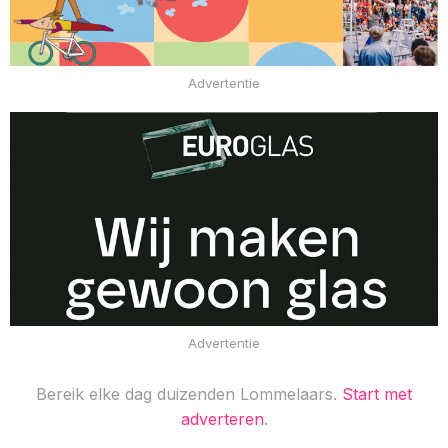
Advertentie
Advertentie
Bereik elke dag duizenden Lommelaars.
Start met
adverteren
.