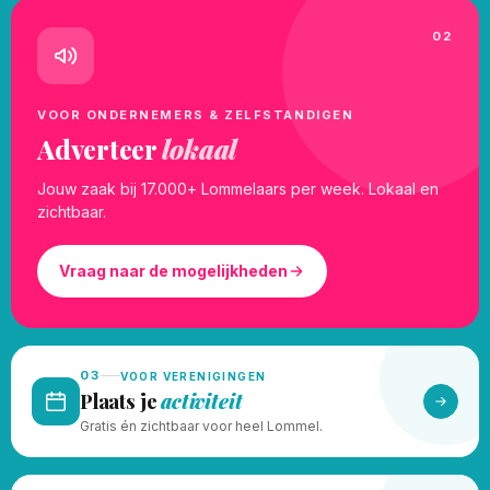
02
VOOR ONDERNEMERS & ZELFSTANDIGEN
Adverteer
lokaal
Jouw zaak bij 17.000+ Lommelaars per week. Lokaal en
zichtbaar.
Vraag naar de mogelijkheden
03
VOOR VERENIGINGEN
Plaats je
activiteit
Gratis én zichtbaar voor heel Lommel.