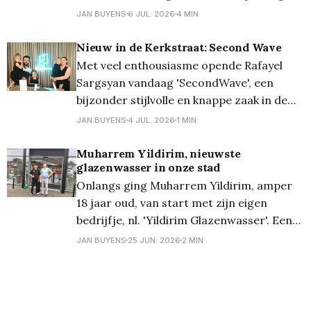
op de Balendijk. Lees deze interviews er
JAN BUYENS
6 JUL. 2026
4 MIN
hier nog eens op na. En vandaag komen
nog eens drie van deze enthousiaste
Nieuw in de Kerkstraat: Second Wave
werknemers aan het woord. Als derde in
Met veel enthousiasme opende Rafayel
de rij kwamen
Sargsyan vandaag 'SecondWave', een
bijzonder stijlvolle en knappe zaak in de
Kerkstraat. Hij zal hierbij regelmatig
JAN BUYENS
4 JUL. 2026
1 MIN
worden bijgestaan door zijn echtgenote
Shana Schildermans. Samen bouwen ze
Muharrem Yildirim, nieuwste
glazenwasser in onze stad
aan een warme, klantgerichte zaak waar
Onlangs ging Muharrem Yildirim, amper
persoonlijk contact centraal staat. Ook
18 jaar oud, van start met zijn eigen
hun drie dochters – Noémi, Manè en
bedrijfje, nl. 'Yildirim Glazenwasser'. Een
hele onderneming voor zo een jong
JAN BUYENS
25 JUN. 2026
2 MIN
iemand, maar... Muharrem is bijzonder
enthousiast en wist ondertussen al
meerdere klanten te strikken! Hij volgde
school in Provil en volgde daar