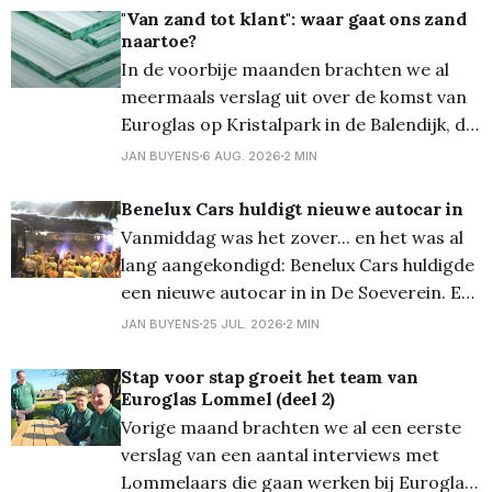
"Van zand tot klant": waar gaat ons zand
naartoe?
In de voorbije maanden brachten we al
meermaals verslag uit over de komst van
Euroglas op Kristalpark in de Balendijk, de
nieuwste glasfabriek in Lommel. Deze
JAN BUYENS
6 AUG. 2026
2 MIN
maand gaan we dieper in op de
toepassingen van glas en stellen we ons
Benelux Cars huldigt nieuwe autocar in
de vraag: "Waar gaat ons Lommel zand
Vanmiddag was het zover... en het was al
naartoe?"
lang aangekondigd: Benelux Cars huldigde
een nieuwe autocar in in De Soeverein. En
dat gebeurde in stijl, met veel volk én in
JAN BUYENS
25 JUL. 2026
2 MIN
aanwezigheid van burgemeester Bob Nijs.
Met deze nieuwe luxe autocar wilt de
Stap voor stap groeit het team van
Euroglas Lommel (deel 2)
firma vooruitgaan, de toekomst
Vorige maand brachten we al een eerste
tegemoet, met nog meer
verslag van een aantal interviews met
Lommelaars die gaan werken bij Euroglas