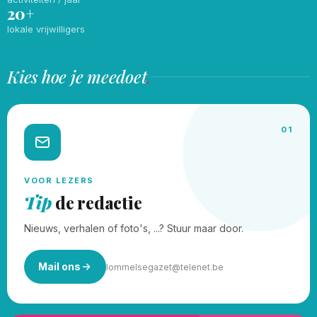
20+
lokale vrijwilligers
Kies hoe je meedoet
.
01
VOOR LEZERS
Tip
de redactie
Nieuws, verhalen of foto's, ...? Stuur maar door.
Mail ons
lommelsegazet@telenet.be