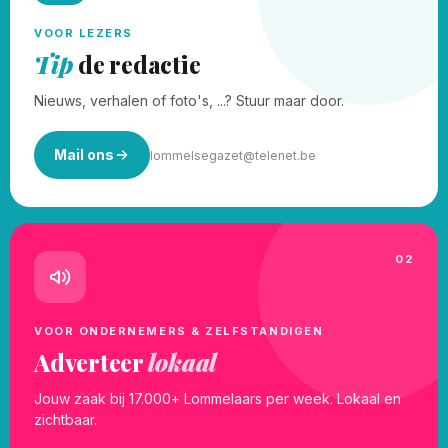
VOOR LEZERS
Tip
de redactie
Nieuws, verhalen of foto's, ...? Stuur maar door.
Mail ons
lommelsegazet@telenet.be
02
VOOR ONDERNEMERS & ZELFSTANDIGEN
Adverteer
lokaal
Jouw zaak bij 17.000+ Lommelaars per week. Lokaal en
zichtbaar.