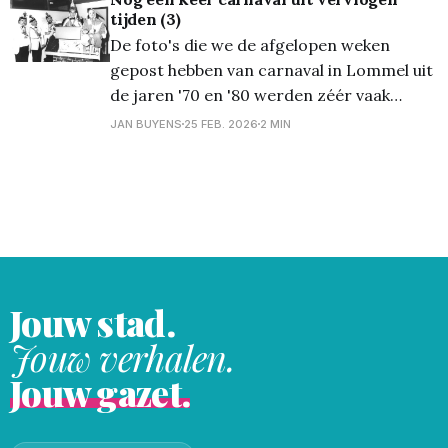
tijden (3)
beperken . Stoetopstelling De
De foto's die we de afgelopen weken
stoetopstelling zal plaatsvinden in de
gepost hebben van carnaval in Lommel uit
Vreyshorring ( vanaf
de jaren '70 en '80 werden zéér vaak
bekeken, zowel hier op de site als op
JAN BUYENS
25 FEB. 2026
2 MIN
Facebook! Daarom breien we er vandaag
nog ééntje aan vast. Veel plezier ermee.
Juiste data en/
Jouw stad.
Jouw verhalen.
Jouw gazet.