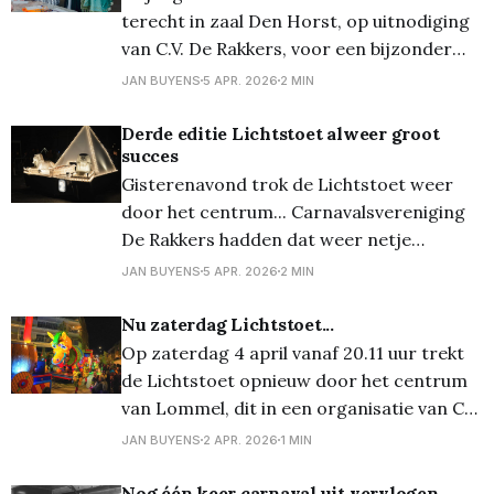
terecht in zaal Den Horst, op uitnodiging
van C.V. De Rakkers, voor een bijzonder
feest. Alle oud-prinsen en prinsessen,
JAN BUYENS
5 APR. 2026
2 MIN
maar ook narren en narrinen mochten
nog eens voor één keer hun oude pakken
Derde editie Lichtstoet alweer groot
succes
aandoen en alhier verzamelen. Maar ook
Gisterenavond trok de Lichtstoet weer
alle alle anderen mochten (verkleed.
door het centrum... Carnavalsvereniging
De Rakkers hadden dat weer netje
georganiseerd, zodat er zowel erg veel
JAN BUYENS
5 APR. 2026
2 MIN
wagens te bewonderen waren (waaronder
13 Lommelse wagens...), maar er ook erg
Nu zaterdag Lichtstoet...
veel publiek kwam opdagen. Vooraf aan de
Op zaterdag 4 april vanaf 20.11 uur trekt
stoet was er ook nog een 'officieel'
de Lichtstoet opnieuw door het centrum
moment
van Lommel, dit in een organisatie van CV
De Rakkers. De organisatie doet er alles
JAN BUYENS
2 APR. 2026
1 MIN
voor om mogelijke verkeers- of
geluidshinder tot een minimum te
Nog één keer carnaval uit vervlogen