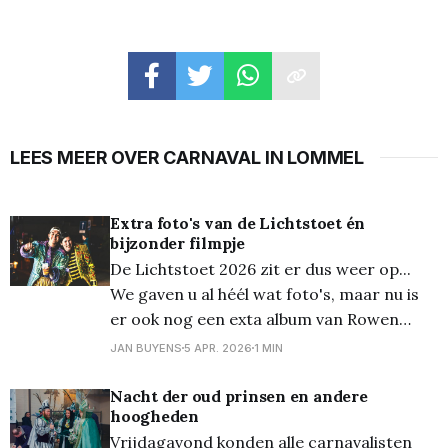
LEES MEER OVER CARNAVAL IN LOMMEL
Extra foto's van de Lichtstoet én
bijzonder filmpje
De Lichtstoet 2026 zit er dus weer op...
We gaven u al héél wat foto's, maar nu is
er ook nog een exta album van Rowen
Boons, te bekijken op Flickr. En tevens een
JAN BUYENS
5 APR. 2026
1 MIN
bijzonder knap filmpje hieronder door
Michiel van de Paar. Meer foto's van
Nacht der oud prinsen en andere
hoogheden
Vrijdagavond konden alle carnavalisten